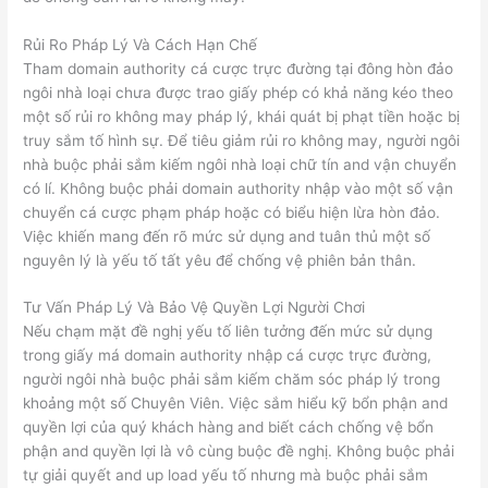
Rủi Ro Pháp Lý Và Cách Hạn Chế
Tham domain authority cá cược trực đường tại đông hòn đảo
ngôi nhà loại chưa được trao giấy phép có khả năng kéo theo
một số rủi ro không may pháp lý, khái quát bị phạt tiền hoặc bị
truy sắm tố hình sự. Để tiêu giảm rủi ro không may, người ngôi
nhà buộc phải sắm kiếm ngôi nhà loại chữ tín and vận chuyển
có lí. Không buộc phải domain authority nhập vào một số vận
chuyển cá cược phạm pháp hoặc có biểu hiện lừa hòn đảo.
Việc khiến mang đến rõ mức sử dụng and tuân thủ một số
nguyên lý là yếu tố tất yêu để chống vệ phiên bản thân.
Tư Vấn Pháp Lý Và Bảo Vệ Quyền Lợi Người Chơi
Nếu chạm mặt đề nghị yếu tố liên tưởng đến mức sử dụng
trong giấy má domain authority nhập cá cược trực đường,
người ngôi nhà buộc phải sắm kiếm chăm sóc pháp lý trong
khoảng một số Chuyên Viên. Việc sắm hiểu kỹ bổn phận and
quyền lợi của quý khách hàng and biết cách chống vệ bổn
phận and quyền lợi là vô cùng buộc đề nghị. Không buộc phải
tự giải quyết and up load yếu tố nhưng mà buộc phải sắm