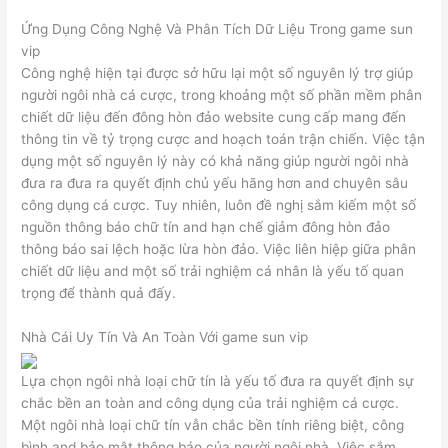
Ứng Dụng Công Nghệ Và Phân Tích Dữ Liệu Trong game sun
vip
Công nghệ hiện tại được sở hữu lại một số nguyên lý trợ giúp
người ngôi nhà cá cược, trong khoảng một số phần mềm phân
chiết dữ liệu đến đông hòn đảo website cung cấp mang đến
thông tin về tỷ trọng cược and hoạch toán trận chiến. Việc tận
dụng một số nguyên lý này có khả năng giúp người ngôi nhà
đưa ra đưa ra quyết định chủ yếu hãng hơn and chuyên sâu
công dụng cá cược. Tuy nhiên, luôn đề nghị sắm kiếm một số
nguồn thông báo chữ tín and hạn chế giảm đông hòn đảo
thông báo sai lệch hoặc lừa hòn đảo. Việc liên hiệp giữa phân
chiết dữ liệu and một số trải nghiệm cá nhân là yếu tố quan
trọng để thành quả đấy.
Nhà Cái Uy Tín Và An Toàn Với game sun vip
Lựa chọn ngôi nhà loại chữ tín là yếu tố đưa ra quyết định sự
chắc bền an toàn and công dụng của trải nghiệm cá cược.
Một ngôi nhà loại chữ tín vẫn chắc bền tính riêng biệt, công
bình and bảo mật thông báo của người ngôi nhà. Việc sắm