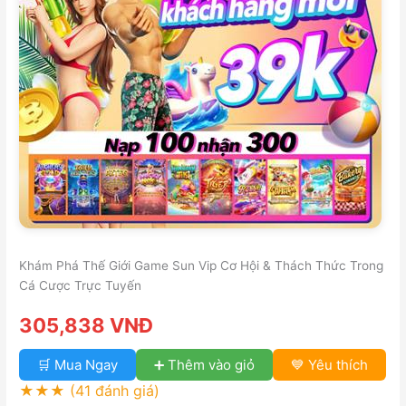
Khám Phá Thế Giới Game Sun Vip Cơ Hội & Thách Thức Trong
Cá Cược Trực Tuyến
305,838 VNĐ
🛒 Mua Ngay
➕ Thêm vào giỏ
💙 Yêu thích
★★★
(41 đánh giá)