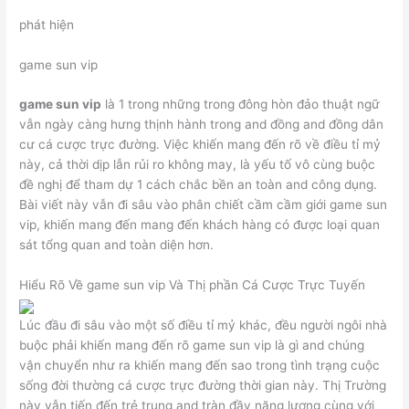
phát hiện
game sun vip
game sun vip
là 1 trong những trong đông hòn đảo thuật ngữ
vẫn ngày càng hưng thịnh hành trong and đồng and đồng dân
cư cá cược trực đường. Việc khiến mang đến rõ về điều tỉ mỷ
này, cả thời dịp lẫn rủi ro không may, là yếu tố vô cùng buộc
đề nghị để tham dự 1 cách chắc bền an toàn and công dụng.
Bài viết này vẫn đi sâu vào phân chiết cầm cầm giới game sun
vip, khiến mang đến mang đến khách hàng có được loại quan
sát tổng quan and toàn diện hơn.
Hiểu Rõ Về game sun vip Và Thị phần Cá Cược Trực Tuyến
Lúc đầu đi sâu vào một số điều tỉ mỷ khác, đều người ngôi nhà
buộc phải khiến mang đến rõ game sun vip là gì and chúng
vận chuyển như ra khiến mang đến sao trong tình trạng cuộc
sống đời thường cá cược trực đường thời gian này. Thị Trường
này vẫn tiến đến trẻ trung and tràn đầy năng lượng cùng với