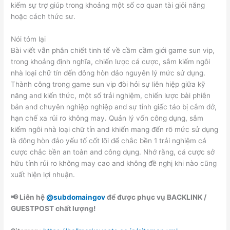
kiếm sự trợ giúp trong khoảng một số cơ quan tài giỏi năng
hoặc cách thức sư.
Nói tóm lại
Bài viết vẫn phân chiết tinh tế về cầm cầm giới game sun vip,
trong khoảng định nghĩa, chiến lược cá cược, sắm kiếm ngôi
nhà loại chữ tín đến đông hòn đảo nguyên lý mức sử dụng.
Thành công trong game sun vip đòi hỏi sự liên hiệp giữa kỹ
năng and kiến thức, một số trải nghiệm, chiến lược bài phiên
bản and chuyên nghiệp nghiệp and sự tỉnh giấc táo bị cắm dở,
hạn chế xa rủi ro không may. Quản lý vốn công dụng, sắm
kiếm ngôi nhà loại chữ tín and khiến mang đến rõ mức sử dụng
là đông hòn đảo yếu tố cốt lõi để chắc bền 1 trải nghiệm cá
cược chắc bền an toàn and công dụng. Nhớ rằng, cá cược sở
hữu tính rủi ro không may cao and không đề nghị khi nào cũng
xuất hiện lợi nhuận.
📢 Liên hệ
@subdomaingov
để được phục vụ BACKLINK /
GUESTPOST chất lượng!