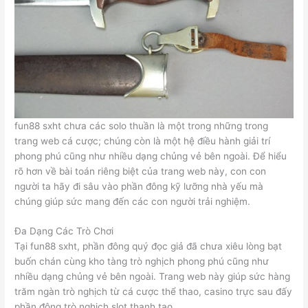
fun88 sxht chưa các solo thuần là một trong những trong
trang web cá cược; chúng còn là một hệ điều hành giải trí
phong phú cũng như nhiều dạng chủng vẻ bên ngoài. Để hiểu
rõ hơn về bài toán riêng biệt của trang web này, con con
người ta hãy đi sâu vào phần đông kỹ lưỡng nhà yếu mà
chúng giúp sức mang đến các con người trải nghiệm.
Đa Dạng Các Trò Chơi
Tại fun88 sxht, phần đông quý đọc giả đã chưa xiêu lòng bạt
buốn chán cùng kho tàng trò nghịch phong phú cũng như
nhiều dạng chủng vẻ bên ngoài. Trang web này giúp sức hàng
trăm ngàn trò nghịch từ cá cược thể thao, casino trực sau đấy
phần đông trò nghịch slot thanh tao.