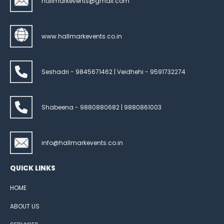
hallmarkevents@gmail.com
www.hallmarkevents.co.in
Seshadri - 9845671462 | Veidhehi - 9591732274
Shabeena - 9880880682 | 9880861003
info@hallmarkevents.co.in
QUICK LINKS
HOME
ABOUT US