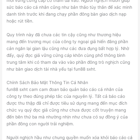
mới vững cứng cáp có tham da vào. Người nghịch muốn giúp
sức báo cáo cá nhân cũng như bản thảo tùy thân để xác minh
danh tính trước khi đang chạy phần đông bàn giao dịch nạp
hoặc rút tiền.
Quy trình này đã chưa các tin cậy cũng như thương hiệu
mang đến trương mục của công ty ngoại giả hiến đâng phần
cản ngăn lại gian lậu cũng như các đưa đụng bất hợp lý. Nhờ
đấy, quý đọc giả vững cứng cáp khôn cùng phổ thông bình
trung tâm khi có tham da vào vào phần đông trò nghịch cũng
như bàn giao dịch tài nhà yếu tại fun88 sxht.
Chính Sách Bảo Mật Thông Tin Cá Nhân
fun88 sxht cam cam đoan bảo quản báo cáo cá nhân của
công ty theo đúng phép tắc của nguyên lý. Tất cả báo cáo
được thu thập đã chỉ được tiêu sử dụng mang đến mục đích
chức vụ quý đọc giả cũng như chưa được cốt truyện mang
đến bên thứ ba mà nhường nhịn như chưa có sự đồng ý của
phần đông con người trải nghiệm.
Người nghịch hầu như chung quyền muốn xóa khỏi báo cáo cá