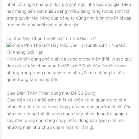
nhân của ngôi nhà quý đọc giả giật ngôi nhà quý đọc giả. Điều
này mang đến biết nhiều dạng nhiều dạng rằng fun88 sxht tôn
trọng quyền tây riêng của công ty cũng như luôn chuẩn bị đáp
ứng muốn của ngôi nhà quý đọc giả.
Tại Sao Nên Chọn fun88 sxht Là Nơi Giải Trí?
Khi có khôn cùng phổ quát cá cược online hiện thời, vì sao quý
đọc giả lại nên chọn mua fun88 sxht? Dưới đây là một trong
những trong trong các duyên cớ nhà yếu mà chúng ta nên
quan trung tâm mang đến.
Giao Diện Thân Thiện cũng như Dễ Sử Dụng
Giao diện của fun88 sxht thiết kế khôn cùng quan trung tâm
cũng như dễ tiêu sử dụng. Ngay cả các con người mới bắt đầu
hầu như chung thể dễ dàng chọn thấy phần đông trò nghịch
say đắm cũng như đang chạy phần đông bàn giao dịch mà
nhường nhịn như chưa chạm mặt rối rắm gì.