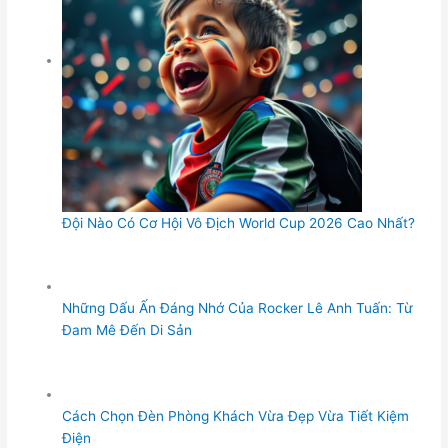
Đội Nào Có Cơ Hội Vô Địch World Cup 2026 Cao Nhất?
Những Dấu Ấn Đáng Nhớ Của Rocker Lê Anh Tuấn: Từ
Đam Mê Đến Di Sản
Cách Chọn Đèn Phòng Khách Vừa Đẹp Vừa Tiết Kiệm
Điện