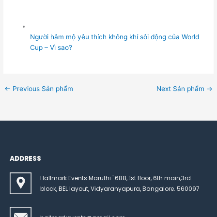
Người hâm mộ yêu thích không khí sôi động của World
Cup – Vì sao?
←
Previous Sản phẩm
Next Sản phẩm
→
ADDRESS
Hallmark Events Maruthi ' 688, 1st floor, 6th main,3rd
block, BEL layout, Vidyaranyapura, Bangalore. 560097