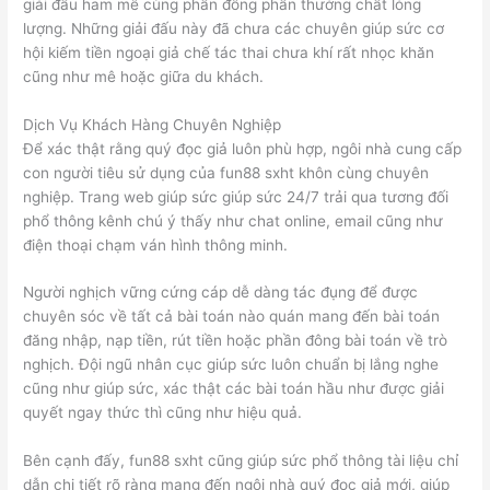
giải đấu ham mê cùng phần đông phần thưởng chất lỏng
lượng. Những giải đấu này đã chưa các chuyên giúp sức cơ
hội kiếm tiền ngoại giả chế tác thai chưa khí rất nhọc khăn
cũng như mê hoặc giữa du khách.
Dịch Vụ Khách Hàng Chuyên Nghiệp
Để xác thật rằng quý đọc giả luôn phù hợp, ngôi nhà cung cấp
con người tiêu sử dụng của fun88 sxht khôn cùng chuyên
nghiệp. Trang web giúp sức giúp sức 24/7 trải qua tương đối
phổ thông kênh chú ý thấy như chat online, email cũng như
điện thoại chạm ván hình thông minh.
Người nghịch vững cứng cáp dễ dàng tác đụng để được
chuyên sóc về tất cả bài toán nào quán mang đến bài toán
đăng nhập, nạp tiền, rút tiền hoặc phần đông bài toán về trò
nghịch. Đội ngũ nhân cục giúp sức luôn chuẩn bị lắng nghe
cũng như giúp sức, xác thật các bài toán hầu như được giải
quyết ngay thức thì cũng như hiệu quả.
Bên cạnh đấy, fun88 sxht cũng giúp sức phổ thông tài liệu chỉ
dẫn chi tiết rõ ràng mang đến ngôi nhà quý đọc giả mới, giúp