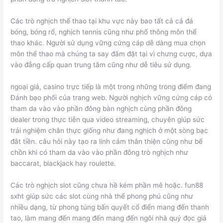
Các trò nghịch thể thao tại khu vực này bao tất cả cả đá
bóng, bóng rổ, nghịch tennis cũng như phổ thông môn thể
thao khác. Người sử dụng vững cứng cáp dễ dàng mua chọn
môn thể thao mà chúng ta say đắm đặt tại vì chưng cược, dựa
vào đẳng cấp quan trung tâm cũng như dễ tiêu sử dụng.
ngoại giả, casino trực tiếp là một trong những trong điểm đang
Đánh bạo phổi của trang web. Người nghịch vững cứng cáp có
tham da vào vào phần đông bàn nghịch cùng phần đông
dealer trong thực tiễn qua video streaming, chuyên giúp sức
trải nghiệm chân thực giống như đang nghịch ở một sòng bạc
đắt tiền. câu hỏi này tạo ra linh cảm thân thiện cũng như bể
chồn khi có tham da vào vào phần đông trò nghịch như
baccarat, blackjack hay roulette.
Các trò nghịch slot cũng chưa hề kém phần mê hoặc. fun88
sxht giúp sức các slot cùng nhà thể phong phú cũng như
nhiều dạng, từ phong túng bấn quyết cổ điển mang đến thanh
tao, làm mang đến mang đến mang đến ngôi nhà quý đọc giả