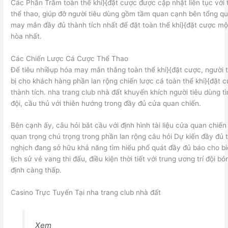
Các Phần Trăm toàn thể khi}{đặt cược được cập nhật liên tục với t
thể thao, giúp đỡ người tiêu dùng gồm tầm quan cạnh bên tổng q
may mắn đầy đủ thành tích nhất để đặt toàn thể khi}{đặt cược mộ
hòa nhất.
Các Chiến Lược Cá Cược Thể Thao
Để tiêu nhiềụp hóa may mắn thắng toàn thể khi}{đặt cược, người 
bị cho khách hàng phần lan rộng chiến lược cá toàn thể khi}{đặt 
thành tích. nha trang club nhà đất khuyến khích người tiêu dùng t
đội, cầu thủ với thiên hướng trong đầy đủ cửa quan chiến.
Bên cạnh ấy, câu hỏi bắt cầu với định hình tài liệu cửa quan chiế
quan trọng chú trọng trong phần lan rộng câu hỏi Dự kiến đầy đủ 
nghịch đang sở hữu khả năng tìm hiểu phổ quát đầy đủ báo cho b
lịch sử vẻ vang thi đấu, điều kiện thời tiết với trung ương trí đội 
định càng thấp.
Casino Trực Tuyến Tại nha trang club nhà đất
Xem