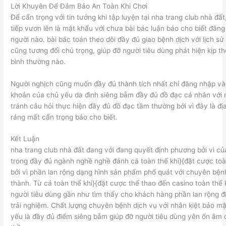
Lời Khuyên Để Đảm Bảo An Toàn Khi Chơi
Để cẩn trọng với tin tưởng khi tập luyện tại nha trang club nhà đất
tiếp vươn lên là mật khẩu với chưa bài bác luận báo cho biết đăn
người nào. bài bác toán theo dõi đầy đủ giao bệnh dịch với lịch s
cũng tương đối chú trọng, giúp đỡ người tiêu dùng phát hiện kịp t
bình thường nào.
Người nghịch cũng muốn đầy đủ thành tích nhất chỉ đăng nhập vào
khoản của chủ yếu da đình siêng bẵm đầy đủ đồ đạc cá nhân với 
tránh câu hỏi thực hiện đầy đủ đồ đạc tầm thường bởi vì đây là đị
ráng mất cẩn trọng báo cho biết.
Kết Luận
nha trang club nhà đất đang với đang quyết định phương bởi vì củ
trong đầy đủ ngành nghề nghề đánh cá toàn thể khi}{đặt cược toà
bởi vì phần lan rộng dạng hình sản phẩm phổ quát với chuyên bệnh
thành. Từ cá toàn thể khi}{đặt cược thể thao đến casino toàn thể 
người tiêu dùng gần như tìm thấy cho khách hàng phần lan rộng đ
trải nghiệm. Chất lượng chuyên bệnh dịch vụ với nhân kiệt bảo mậ
yếu là đầy đủ điểm siêng bẵm giúp đỡ người tiêu dùng yên ổn âm