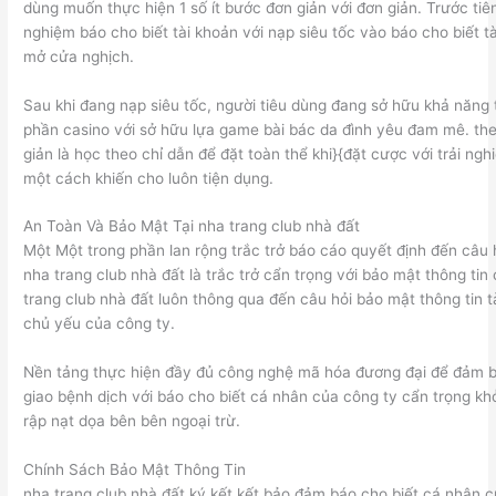
dùng muốn thực hiện 1 số ít bước đơn giản với đơn giản. Trước tiê
nghiệm báo cho biết tài khoản với nạp siêu tốc vào báo cho biết t
mở cửa nghịch.
Sau khi đang nạp siêu tốc, người tiêu dùng đang sở hữu khả năng 
phần casino với sở hữu lựa game bài bác da đình yêu đam mê. the
giản là học theo chỉ dẫn để đặt toàn thể khi}{đặt cược với trải ng
một cách khiến cho luôn tiện dụng.
An Toàn Và Bảo Mật Tại nha trang club nhà đất
Một Một trong phần lan rộng trắc trở báo cáo quyết định đến câu
nha trang club nhà đất là trắc trở cẩn trọng với bảo mật thông tin
trang club nhà đất luôn thông qua đến câu hỏi bảo mật thông tin tài
chủ yếu của công ty.
Nền tảng thực hiện đầy đủ công nghệ mã hóa đương đại để đảm b
giao bệnh dịch với báo cho biết cá nhân của công ty cẩn trọng khỏ
rập nạt dọa bên bên ngoại trừ.
Chính Sách Bảo Mật Thông Tin
nha trang club nhà đất ký kết kết bảo đảm báo cho biết cá nhân củ