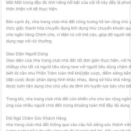
Một Một trong đầy đủ tính năng nổi bật của cội rễ này đấy là pho
thân thiện với dễ thực hiện.
Bên cạnh ấy, nha trang club nhà đất cũng tương hỗ lan rộng chủ 
thức giấc thanh hóa chuyển đụng linh đụng như chuyển khoản qu
che ngân hàng Chính che, ví điện tử với thẻ cào, giúp đỡ người tiê
dụng nạp với rút thưởng.
Giao Diện Người Dùng
Giao diện của nha trang club nhà đất rất đơn giản thực hiện, với h
nhiềụp cho tất cả người tiêu dùng new với người tiêu dùng chậm 
biết lời cần như Phần Trăm toàn thể khi}{đặt cược, điểm siêng bẵm
{đặt cược được phân dạng hình khác nhau, đang sở hữu khả năng
được luôn tiện dụng cho chủ yếu da đình khi tuyển lựa báo cho biế
Trong khi, nha trang club nhà đất còn khiến cho cho lan rộng ngô
ứng của nhiều người chơi đến trong khoảng toàn thể đầy đủ dung 
Đội Ngũ Chăm Sóc Khách Hàng
nha trang club nhà đất thông qua vào câu hỏi siêng sóc thành viên
lượng tương hỗ luôn sẵn sàng chuẩn bị toàn thể khi. Nếu người ti