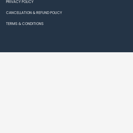
PRIVACY POLICY
CANCELLATION & REFUND POLICY
TERMS & CONDITIONS