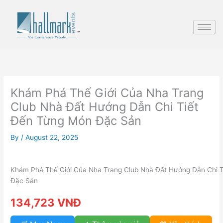
Skip
to
content
Khám Phá Thế Giới Của Nha Trang
Club Nhà Đất Hướng Dẫn Chi Tiết
Đến Từng Món Đặc Sản
By
/
August 22, 2025
Khám Phá Thế Giới Của Nha Trang Club Nhà Đất Hướng Dẫn Chi 
Đặc Sản
134,723 VNĐ