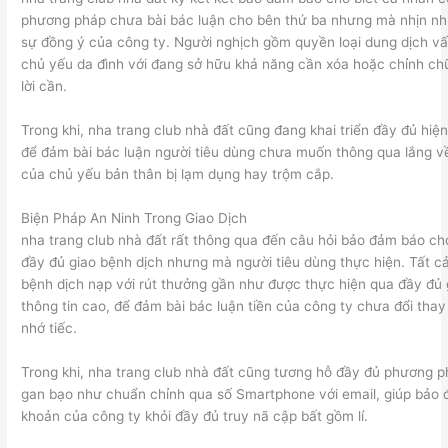
phương pháp chưa bài bác luận cho bên thứ ba nhưng mà nhịn 
sự đồng ý của công ty. Người nghịch gồm quyền loại dung dịch vấ
chủ yếu da đình với đang sở hữu khả năng cần xóa hoặc chỉnh chữ
lời cần.
Trong khi, nha trang club nhà đất cũng đang khai triển đầy đủ hiệ
để đảm bài bác luận người tiêu dùng chưa muốn thông qua lắng về
của chủ yếu bản thân bị lạm dụng hay trộm cắp.
Biện Pháp An Ninh Trong Giao Dịch
nha trang club nhà đất rất thông qua đến câu hỏi bảo đảm báo cho
đầy đủ giao bệnh dịch nhưng mà người tiêu dùng thực hiện. Tất cả
bệnh dịch nạp với rút thưởng gần như được thực hiện qua đầy đủ 
thông tin cao, để đảm bài bác luận tiền của công ty chưa đổi thay
nhớ tiếc.
Trong khi, nha trang club nhà đất cũng tương hỗ đầy đủ phương p
gan bạo như chuẩn chỉnh qua số Smartphone với email, giúp bảo đ
khoản của công ty khỏi đầy đủ truy nã cập bất gồm lí.