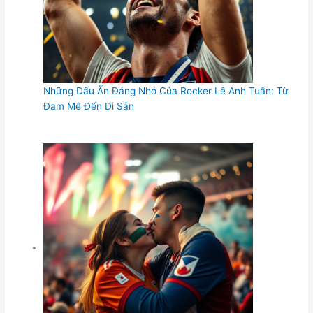
Những Dấu Ấn Đáng Nhớ Của Rocker Lê Anh Tuấn: Từ
Đam Mê Đến Di Sản