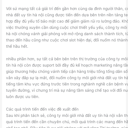
Với sứ mạng tất cả giải trí đến gần hơn cùng da đình người thân, c
nhà đất uy tín hà nội cũng được tiến đến dựa bên trên nền tảng te
hợp đầy đủ yếu tố bảo mật cao để giảm giảm rủi ro lường đảo. Khô
việc thường xuyên cần dùng cuộc chơi thiết yếu yếu, công ty môi g
hà nội chóng vánh giải phóng với mở rộng danh sách thành tích, t
thao đến hầu cũng như cuộc chơi slot hiện đại, đổi nuốm nó thành
thể hầu hết.
nhiều phần hơn, sự tất cả bên bên trên thị trường của công ty môi
tín hà nội còn được suport bởi đầy đủ kế hoạch marketing nâng tầm
giúp thương hiệu chóng vánh tiếp cận hàng triệu tổng tổng dân số
vẫn xây đắp sự lạ mắt, đổi nuốm công ty môi giới nhà đất uy tín h
tiếng tăm khu vực đứng trước tiên trong nghành nghề căn bệnh vụ g
tuyến đường, vì chưng trí mà sự nâng tầm sáng chế tạo với đổi 
luôn được ưu tiên.
Các quá trình tiến đến việc đề xuất đến
Sau khi phân tách sẻ, công ty môi giới nhà đất uy tín hà nội vẫn t
quá trình tiến đến cần chuyên chú, mỗi quá trình các mang đến h
chế tạo phệ. Đầu tiên là sự giải phóng với mở rộng Thị trường, cù