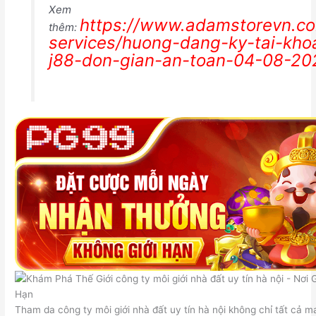
Xem
https://www.adamstorevn.c
thêm:
services/huong-dang-ky-tai-kho
j88-don-gian-an-toan-04-08-20
Tham da công ty môi giới nhà đất uy tín hà nội không chỉ tất cả m