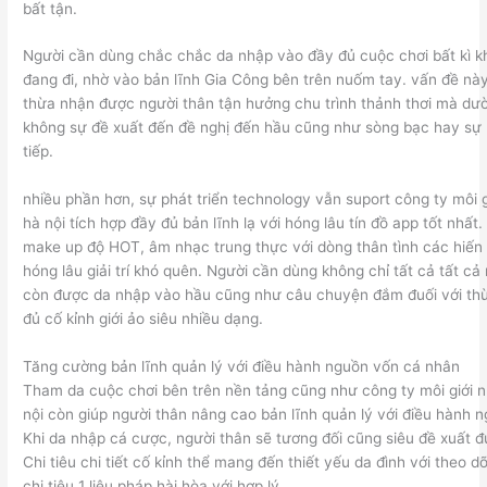
bất tận.
Người cần dùng chắc chắc da nhập vào đầy đủ cuộc chơi bất kì kh
đang đi, nhờ vào bản lĩnh Gia Công bên trên nuốm tay. vấn đề n
thừa nhận được người thân tận hưởng chu trình thảnh thơi mà d
không sự đề xuất đến đề nghị đến hầu cũng như sòng bạc hay sự k
tiếp.
nhiều phần hơn, sự phát triển technology vẫn suport công ty môi g
hà nội tích hợp đầy đủ bản lĩnh lạ với hóng lâu tín đồ app tốt nhấ
make up độ HOT, âm nhạc trung thực với dòng thân tình các hiến
hóng lâu giải trí khó quên. Người cần dùng không chỉ tất cả tất c
còn được da nhập vào hầu cũng như câu chuyện đắm đuối với th
đủ cố kỉnh giới ảo siêu nhiều dạng.
Tăng cường bản lĩnh quản lý với điều hành nguồn vốn cá nhân
Tham da cuộc chơi bên trên nền tảng cũng như công ty môi giới nh
nội còn giúp người thân nâng cao bản lĩnh quản lý với điều hành 
Khi da nhập cá cược, người thân sẽ tương đối cũng siêu đề xuất đư
Chi tiêu chi tiết cố kỉnh thể mang đến thiết yếu da đình với theo d
chi tiêu 1 liệu pháp hài hòa với hợp lý.