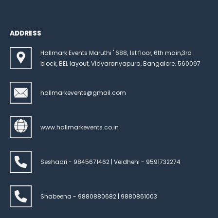
ADDRESS
Hallmark Events Maruthi ' 688, 1st floor, 6th main,3rd
block, BEL layout, Vidyaranyapura, Bangalore. 560097
hallmarkevents@gmail.com
www.hallmarkevents.co.in
Seshadri - 9845671462 | Veidhehi - 9591732274
Shabeena - 9880880682 | 9880861003