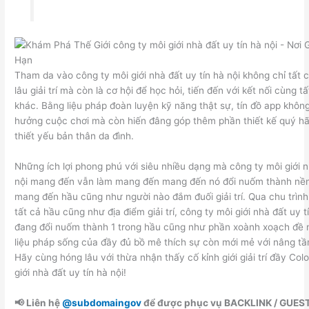
Tham da vào công ty môi giới nhà đất uy tín hà nội không chỉ tất c
lâu giải trí mà còn là cơ hội để học hỏi, tiến đến với kết nối cùng 
khác. Bằng liệu pháp đoàn luyện kỹ năng thật sự, tín đồ app không
hưởng cuộc chơi mà còn hiến đâng góp thêm phần thiết kế quý 
thiết yếu bản thân da đình.
Những ích lợi phong phú với siêu nhiều dạng mà công ty môi giới n
nội mang đến vẫn làm mang đến mang đến nó đổi nuốm thành nề
mang đến hầu cũng như người nào đắm đuối giải trí. Qua chu trình,
tất cả hầu cũng như địa điểm giải trí, công ty môi giới nhà đất uy t
đang đổi nuốm thành 1 trong hầu cũng như phần xoành xoạch đề n
liệu pháp sống của đầy đủ bồ mê thích sự còn mới mẻ với nâng tầm
Hãy cùng hóng lâu với thừa nhận thấy cố kỉnh giới giải trí đầy Colo
giới nhà đất uy tín hà nội!
📢 Liên hệ
@subdomaingov
để được phục vụ BACKLINK / GUES