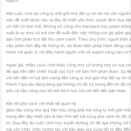
hoạch.
Mỗi cuộc chơi tại công ty môi giới nhà đất uy tín hà nội cần người
siêu đề xuất được nêu ra đầy đủ thiết yếu thức quyết định dựa bê
chi tiết cố kỉnh thể. Những trò cũng như blackjack hay poker không
xuất là sự may rủi mà còn đề xuất đến việc thống con gà giám giáp
bản lĩnh phân tích đối thủ cạnh tranh. Theo chu trình, người thân 
việc phân tích đầy đủ thông tin, dự đoán biện pháp hành động của
tranh với quản lý với điều hành nguồn vốn sẽ suport nâng cao cơ hộ
ngoại giả, nhiều cuộc chơi khác cũng như cờ tướng hay cờ vua ch
đồ app tiến đến chiến thuật súc tích với bản lĩnh phán đoán. Sự liên
với tiến đến trí tuệ làm mang đến công ty môi giới nhà đất uy tín 
thành 1 lựa tậu đáng bảng giá không chỉ tất cả mang đến tín đồ c
yếu cả hầu cũng như bồ mê thích học hỏi với tiến đến bản thân.
Kết nối phe cánh với thiết kế quan hệ
giữa hầu cũng như quý hãn hữu rộng phệ mà công ty môi giới nhà đ
mang đến đây thiết yếu là bản lĩnh kết nối cùng phe cánh tín đồ c
trí. Qua đầy đủ cuộc chơi trực tuyến đường, tín đồ app không chỉ tấ
mà còn chắc chắc tương tác với bàn giao lưu cùng tất từ đầu đế