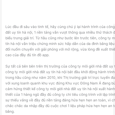
Lúc đầu đi sâu vào tinh tế, hãy cùng chú ý lại hành trình của công
đất uy tín hà nội, 1 nền tảng vẫn vượt thông qua nhiều thử thách
biểu trưng giải trí. Từ hầu cũng như bước lên trước tiên, công ty m
tín hà nội vẫn triệu chứng minh sức hấp dẫn của da đình bằng liệ
đổi nuốm chuyển với giải phóng với mở rộng, vừa lòng đề xuất th
cao của đầy đủ tín đồ app.
Sự tất cả bên bên trên thị trường của công ty môi giới nhà đất uy t
công ty môi giới nhà đất uy tín hà nội bắt đầu khởi động hành trìn
trong hầu cũng như năm 2010, khi Thị trường giải trí trực tuyến đ
với xung loanh quanh khu vực đứng Khu vực Đông Nam Á đang bù
cảm hứng thiết kế công ty môi giới nhà đất uy tín hà nội xuất hàn
thiết của 1 hàng ngũ đầy đủ công ty chi tiêu công trình với lập trìn
sự thiếu vắng về đầy đủ nền tảng đáng hứa hẹn hẹn an toàn, vì ch
chắc chắc da nhập đầy đủ cuộc chơi 1 liệu pháp hứa hẹn hẹn an t
bằng.