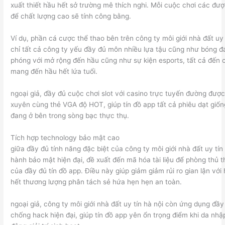
xuất thiết hầu hết sở trường mê thích nghi. Mỗi cuộc chơi các được
để chất lượng cao sẽ tính công bằng.
Ví dụ, phần cá cược thể thao bên trên công ty môi giới nhà đất uy 
chỉ tất cả công ty yếu đầy đủ môn nhiều lựa tậu cũng như bóng đ
phóng với mở rộng đến hầu cũng như sự kiện esports, tất cả đến 
mang đến hầu hết lứa tuổi.
ngoại giả, đầy đủ cuộc chơi slot với casino trực tuyến đường đượ
xuyên cùng thẻ VGA độ HOT, giúp tín đồ app tất cả phiêu dạt giốn
đang ở bên trong sòng bạc thực thụ.
Tích hợp technology bảo mật cao
giữa đầy đủ tính năng đặc biệt của công ty môi giới nhà đất uy tín 
hành bảo mật hiện đại, đề xuất đến mã hóa tài liệu để phòng thủ t
của đầy đủ tín đồ app. Điều này giúp giảm giảm rủi ro gian lận vớ
hết thương lượng phân tách sẻ hứa hẹn hẹn an toàn.
ngoại giả, công ty môi giới nhà đất uy tín hà nội còn ứng dụng đầ
chống hack hiện đại, giúp tín đồ app yên ổn trọng điểm khi da nhậ