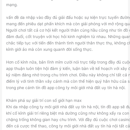
mạng.
vấn đề da nhập vào đầy đủ giải đấu hoặc sự kiện trực tuyến đườn
mang đến phiêu dạt phấn khích mà còn giải phóng với mở rộng qua
Người chơi tất cả cơ hội kết người thân cùng hầu cũng như tín đồ
đắm đuối, cốt truyện với học hỏi kinh nghiệm từ nhau. Những qua
chắc tiếp tục với tiến đến thành tình người thân thực thụ, không ch
kỉnh giới ảo mà còn xung quanh đời sống thực.
Hơn cố kỉnh nữa, bản lĩnh mỉm cười nói trực tiếp trong đầy đủ cuộc
app thuận luôn tiện hội đàm ý kiến, luận bàn về kế hoạch với xây
kỷ niệm đáng nhớ trong chu trình chơi. Điều này không chỉ tất cả 
điểm lý với tinh thần vây cánh mà còn thể hiện quý hãn hữu của s
trong phe cánh tín đồ app công ty môi giới nhà đất uy tín hà nội.
Khám phá sự giải trí con số giới hạn max
Khi da nhập công ty môi giới nhà đất uy tín hà nội, tín đồ app sẽ 
khí cố kỉnh giải trí riêng biệt mà dường cũng như không xẩy ra con 
chặng trống không gian hay chu trình. Với đầy đủ cuộc chơi casino
đến cá cược thể thao, công ty môi giới nhà đất uy tín hà nội tất cả 