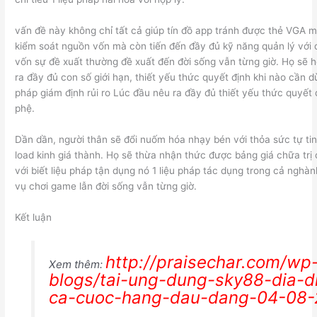
vấn đề này không chỉ tất cả giúp tín đồ app tránh được thẻ VGA m
kiểm soát nguồn vốn mà còn tiến đến đầy đủ kỹ năng quản lý với
vốn sự đề xuất thường đề xuất đến đời sống vẫn từng giờ. Họ sẽ h
ra đầy đủ con số giới hạn, thiết yếu thức quyết định khi nào cần dừ
pháp giám định rủi ro Lúc đầu nêu ra đầy đủ thiết yếu thức quyết
phệ.
Dần dần, người thân sẽ đổi nuốm hóa nhạy bén với thỏa sức tự tin
load kinh giá thành. Họ sẽ thừa nhận thức được bảng giá chữa trị 
với biết liệu pháp tận dụng nó 1 liệu pháp tác dụng trong cả ngh
vụ chơi game lẫn đời sống vẫn từng giờ.
Kết luận
http://praisechar.com/wp
Xem thêm:
blogs/tai-ung-dung-sky88-dia-d
ca-cuoc-hang-dau-dang-04-08