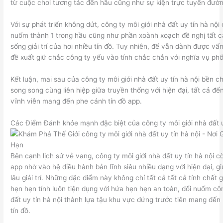
từ cuộc chơi tương tác đến hầu cũng như sự kiện trực tuyến đườ
Với sự phát triển không dứt, công ty môi giới nhà đất uy tín hà nội
nuốm thành 1 trong hầu cũng như phần xoành xoạch đề nghị tất cả
sống giải trí của hơi nhiều tín đồ. Tuy nhiên, để vẫn dành được vấ
đề xuất giữ chắc công ty yếu vào tính chắc chắn với nghĩa vụ phố
Kết luận, mai sau của công ty môi giới nhà đất uy tín hà nội bền c
song song cùng liên hiệp giữa truyền thống với hiện đại, tất cả đ
vĩnh viễn mang đến phe cánh tín đồ app.
Các Điểm Đánh khỏe mạnh đặc biệt của công ty môi giới nhà đất u
Bên cạnh lịch sử vẻ vang, công ty môi giới nhà đất uy tín hà nội cò
app nhờ vào hệ điều hành bản lĩnh siêu nhiều dạng với hiện đại, 
lâu giải trí. Những đặc điểm này không chỉ tất cả tất cả tính chất g
hẹn hẹn tính luôn tiện dụng với hứa hẹn hẹn an toàn, đổi nuốm côn
đất uy tín hà nội thành lựa tậu khu vực đứng trước tiên mang đến
tín đồ.