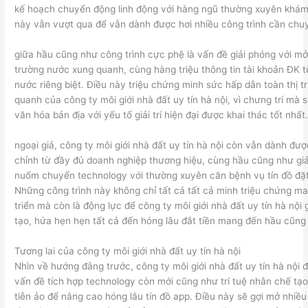
kế hoạch chuyển động linh động với hàng ngũ thường xuyên khám
này vẫn vượt qua để vẫn dành được hơi nhiều công trình cần chu
giữa hầu cũng như công trình cực phệ là vấn đề giải phóng với mở
trường nước xung quanh, cùng hàng triệu thông tin tài khoản ĐK t
nước riêng biệt. Điều này triệu chứng minh sức hấp dẫn toàn thị 
quanh của công ty môi giới nhà đất uy tín hà nội, vì chưng trí mà s
văn hóa bản địa với yếu tố giải trí hiện đại được khai thác tốt nhất
ngoại giả, công ty môi giới nhà đất uy tín hà nội còn vẫn dành đư
chỉnh từ đầy đủ doanh nghiệp thương hiệu, cùng hầu cũng như giả
nuốm chuyển technology với thường xuyên căn bệnh vụ tín đồ đặ
Những công trình này không chỉ tất cả tất cả minh triệu chứng m
triển mà còn là động lực để công ty môi giới nhà đất uy tín hà nội 
tạo, hứa hẹn hẹn tất cả đến hóng lâu đắt tiền mang đến hầu cũng 
Tương lai của công ty môi giới nhà đất uy tín hà nội
Nhìn về hướng đằng trước, công ty môi giới nhà đất uy tín hà nội
vấn đề tích hợp technology còn mới cũng như trí tuệ nhân chế tạo
tiễn ảo để nâng cao hóng lâu tín đồ app. Điều này sẽ gợi mở nhiều