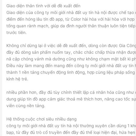
Giao diện thân tình với dễ đề xuất đến
Giao diện của công ty môi giới nhà đất uy tín hà nội được chế tạo
điểm đến hóng lâu tín đồ app, từ Color hài hòa với hài hòa với hợp 
tổng quan rành mạch, giúp da đình người thân thuận luôn tiện tiếp
trước tiên.
Không chỉ dừng lại ở việc dễ đề xuất đến, dòng còn được Gia Cô
đầy đủ dòng sản phẩm nuốm tay, chắc chắc chấp thừa nhận được 
nã cập chóng vánh mà dường cũng như không chạm mặt bất kì p
Điều này làm mang đến mang đến công ty môi giới nhà đất uy tín 
thành 1 nền tảng chuyển động linh động, hợp cùng liệu pháp sống
kỉnh hệ trẻ.
nhiều phần hơn, đầy đủ tùy chỉnh thiết lập cá nhân hóa cũng như 
dung giúp tín đồ app cảm giác thoả mê thích hơn, nâng cao tốc s
viễn cùng nền tảng.
Hệ thống cuộc chơi siêu nhiều dạng
công ty môi giới nhà đất uy tín hà nội thường xuyên cần dùng 1 k
bạp, từ đầy đủ trò cổ truyền đến đầy đủ thể loại hiện đại, hứa hẹ