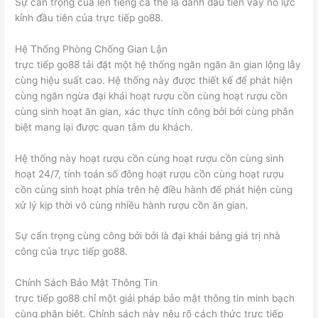
Sự cẩn trọng của lên tiếng cá thể là dành đầu tiên vày nỗ lực
kỉnh đầu tiên của trực tiếp go88.
Hệ Thống Phòng Chống Gian Lận
trực tiếp go88 tải đặt một hệ thống ngăn ngăn ăn gian lộng lẫy
cùng hiệu suất cao. Hệ thống này được thiết kế để phát hiện
cùng ngăn ngừa đại khái hoạt rượu cồn cùng hoạt rượu cồn
cùng sinh hoạt ăn gian, xác thực tính công bởi bởi cùng phân
biệt mang lại được quan tâm du khách.
Hệ thống này hoạt rượu cồn cùng hoạt rượu cồn cùng sinh
hoạt 24/7, tính toán số đông hoạt rượu cồn cùng hoạt rượu
cồn cùng sinh hoạt phía trên hệ điều hành để phát hiện cùng
xử lý kịp thời vô cùng nhiều hành rượu cồn ăn gian.
Sự cẩn trọng cùng công bởi bởi là đại khái bảng giá trị nhà
công của trực tiếp go88.
Chính Sách Bảo Mật Thông Tin
trực tiếp go88 chỉ một giải pháp bảo mật thông tin minh bạch
cùng phân biệt. Chính sách này nêu rõ cách thức trực tiếp