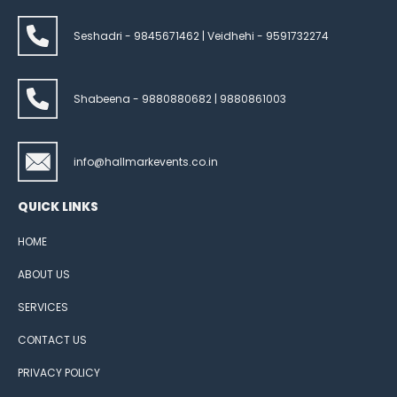
Seshadri - 9845671462 | Veidhehi - 9591732274
Shabeena - 9880880682 | 9880861003
info@hallmarkevents.co.in
QUICK LINKS
HOME
ABOUT US
SERVICES
CONTACT US
PRIVACY POLICY