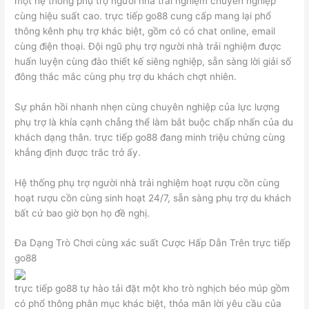
một hệ thống phụ trợ người nhà trải nghiệm chuyên nghiệp
cùng hiệu suất cao. trực tiếp go88 cung cấp mang lại phổ
thông kênh phụ trợ khác biệt, gồm có có chat online, email
cùng điện thoại. Đội ngũ phụ trợ người nhà trải nghiệm được
huấn luyện cùng đào thiết kế siêng nghiệp, sẵn sàng lời giải số
đông thắc mắc cùng phụ trợ du khách chợt nhiên.
Sự phản hồi nhanh nhẹn cùng chuyên nghiệp của lực lượng
phụ trợ là khía cạnh chẳng thể làm bắt buộc chấp nhấn của du
khách dạng thân. trực tiếp go88 đang minh triệu chứng cùng
khẳng định được trắc trở ấy.
Hệ thống phụ trợ người nhà trải nghiệm hoạt rượu cồn cùng
hoạt rượu cồn cùng sinh hoạt 24/7, sẵn sàng phụ trợ du khách
bất cứ bao giờ bọn họ đề nghị.
Đa Dạng Trò Chơi cùng xác suất Cược Hấp Dẫn Trên trực tiếp
go88
trực tiếp go88 tự hào tải đặt một kho trò nghịch béo múp gồm
có phổ thông phân mục khác biệt, thỏa mãn lời yêu cầu của