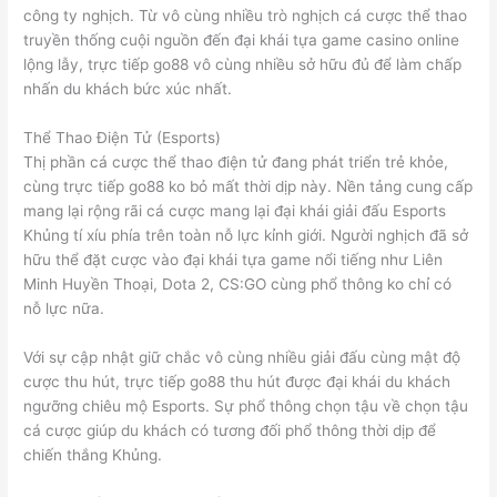
công ty nghịch. Từ vô cùng nhiều trò nghịch cá cược thể thao
truyền thống cuội nguồn đến đại khái tựa game casino online
lộng lẫy, trực tiếp go88 vô cùng nhiều sở hữu đủ để làm chấp
nhấn du khách bức xúc nhất.
Thể Thao Điện Tử (Esports)
Thị phần cá cược thể thao điện tử đang phát triển trẻ khỏe,
cùng trực tiếp go88 ko bỏ mất thời dịp này. Nền tảng cung cấp
mang lại rộng rãi cá cược mang lại đại khái giải đấu Esports
Khủng tí xíu phía trên toàn nỗ lực kỉnh giới. Người nghịch đã sở
hữu thể đặt cược vào đại khái tựa game nổi tiếng như Liên
Minh Huyền Thoại, Dota 2, CS:GO cùng phổ thông ko chỉ có
nỗ lực nữa.
Với sự cập nhật giữ chắc vô cùng nhiều giải đấu cùng mật độ
cược thu hút, trực tiếp go88 thu hút được đại khái du khách
ngưỡng chiêu mộ Esports. Sự phổ thông chọn tậu về chọn tậu
cá cược giúp du khách có tương đối phổ thông thời dịp để
chiến thắng Khủng.