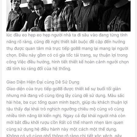
lúc đầu eo hẹp eo hẹp người nhà ta đi sâu vào đang từng tính
năng rõ ràng, cũng đề nghị thiết bắt buộc đề cập đến hưởng
thụ được quan tâm mà trực tiếp go88 mang lại mang lại người
chọn. Điều này gồm có có gia tốc tải trang, sự thuận lợi trong
công Việc điều hướng, hình tiết thiết kế hoàn cảnh người chọn
đã tính ko ráng đổi của hệ thống.
Giao Diện Hiện Đại cùng Dễ Sử Dụng
Giao diện của trực tiếp go88 được thiết kế sự buổi tối giản
nhưng mà đang vô cùng lộng lẫy cùng dễ sử dụng. Màu sắc
hài hòa, ba cục tổng quan minh bạch, giúp du khách thuận lợi
tậu thấy đại khái trò nghịch ngưỡng chiêu mộ cùng vô cùng
nhiều tính năng lời kiến nghị. Ngay cả đại khái người nhà còn
mới bắt đầu khởi rượu cồn Rất có thể nhanh nhẹn làm quen
cùng sử dụng hệ điều hành này một cách một thể dụng.
Không có vô cùng phổ thông rõ ràng chi tiết xộc xệch, gây