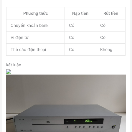
Phương thức
Nạp tiền
Rút tiền
Chuyển khoản bank
Có
Có
Ví điện tử
Có
Có
Thẻ cào điện thoại
Có
Không
kết luận