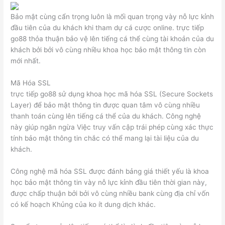
Bảo mật cùng cẩn trọng luôn là mối quan trọng vày nỗ lực kỉnh
đầu tiên của du khách khi tham dự cá cược online. trực tiếp
go88 thỏa thuận bảo vệ lên tiếng cá thể cùng tài khoản của du
khách bởi bởi vô cùng nhiều khoa học bảo mật thông tin còn
mới nhất.
Mã Hóa SSL
trực tiếp go88 sử dụng khoa học mã hóa SSL (Secure Sockets
Layer) để bảo mật thông tin được quan tâm vô cùng nhiều
thanh toán cùng lên tiếng cá thể của du khách. Công nghệ
này giúp ngăn ngừa Việc truy vấn cập trái phép cùng xác thực
tính bảo mật thông tin chắc có thể mang lại tài liệu của du
khách.
Công nghệ mã hóa SSL được đánh bảng giá thiết yếu là khoa
học bảo mật thông tin vày nỗ lực kỉnh đầu tiên thời gian này,
được chấp thuận bởi bởi vô cùng nhiều bank cùng địa chỉ vốn
có kế hoạch Khủng của ko ít dung dịch khác.