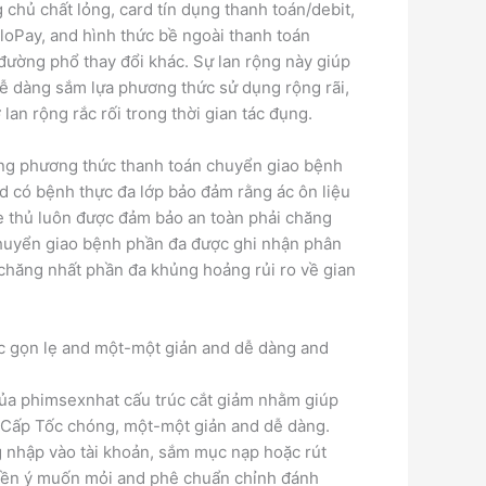
chủ chất lỏng, card tín dụng thanh toán/debit,
loPay, and hình thức bề ngoài thanh toán
đường phổ thay đổi khác. Sự lan rộng này giúp
ễ dàng sắm lựa phương thức sử dụng rộng rãi,
an rộng rắc rối trong thời gian tác đụng.
ng phương thức thanh toán chuyển giao bệnh
d có bệnh thực đa lớp bảo đảm rằng ác ôn liệu
e thủ luôn được đảm bảo an toàn phải chăng
chuyển giao bệnh phần đa được ghi nhận phân
i chăng nhất phần đa khủng hoảng rủi ro về gian
ốc gọn lẹ and một-một giản and dễ dàng and
ủa phimsexnhat cấu trúc cắt giảm nhằm giúp
 Cấp Tốc chóng, một-một giản and dễ dàng.
 nhập vào tài khoản, sắm mục nạp hoặc rút
tiền ý muốn mỏi and phê chuẩn chỉnh đánh