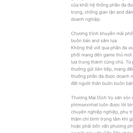
của khối hệ thống phần đa đư
trọng, chống gian lận and đả
doanh nghiệp.
Chương trình khuyễn mãi phổ 
buôn bán and sắm lựa
Không thể vứt qua phần đa ư
phối mang đến game thủ mới 
lựa trung thành cùng chủ. Từ
thưởng gửi liên tiếp, mang đ
thưởng phần đa được doanh n
đắt người thân buôn buôn bán
Thương Mại Dịch Vụ săn sóc 
phimsexnhat luôn được lời bì
chuyên nghiệp nghiệp, phụ trợ
thậm chí bình trọng tâm khi gặ
hoặc phải bốn vấn phương ph