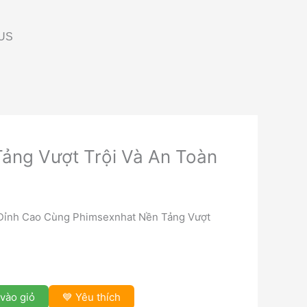
US
ảng Vượt Trội Và An Toàn
Đỉnh Cao Cùng Phimsexnhat Nền Tảng Vượt
vào giỏ
💙 Yêu thích