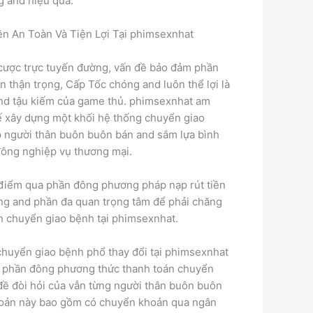
g and hiệu quả.
n An Toàn Và Tiện Lợi Tại phimsexnhat
cược trực tuyến đường, vấn đề bảo đảm phần
 thận trọng, Cấp Tốc chóng and luôn thể lợi là
and tậu kiếm của game thủ. phimsexnhat am
kế xây dựng một khối hệ thống chuyển giao
úp người thân buôn buôn bán and sắm lựa bình
đông nghiệp vụ thương mại.
điểm qua phần đông phương pháp nạp rút tiền
đụng and phần đa quan trọng tâm để phải chăng
ian chuyển giao bệnh tại phimsexnhat.
huyển giao bệnh phổ thay đổi tại phimsexnhat
g phần đông phương thức thanh toán chuyển
ề đòi hỏi của vẫn từng người thân buôn buôn
hoản này bao gồm có chuyển khoản qua ngân