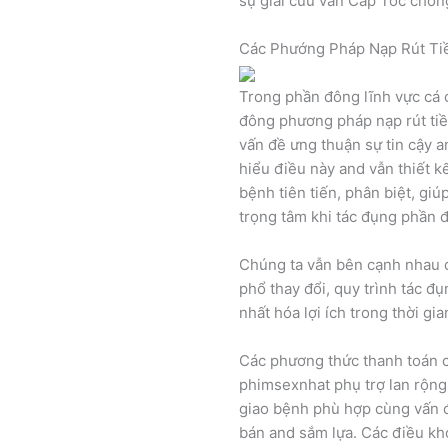
sự giải cứu vãn Cấp Tốc chón
Các Phướng Pháp Nạp Rút Tiề
Trong phần đông lĩnh vực cá 
đông phương pháp nạp rút tiền
vấn đề ưng thuận sự tin cậy 
hiểu điều này and vẫn thiết 
bệnh tiên tiến, phân biệt, gi
trọng tâm khi tác đụng phần 
Chúng ta vẫn bên cạnh nhau 
phổ thay đổi, quy trình tác 
nhất hóa lợi ích trong thời g
Các phương thức thanh toán c
phimsexnhat phụ trợ lan rộn
giao bệnh phù hợp cùng vấn đ
bán and sắm lựa. Các điều k