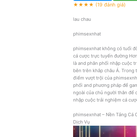
★★★★
(19 đánh giá)
lau chau
phimsexnhat
phimsexnhat không có tuổi đời
cá cược trực tuyến đường Hơn
là and phân phối nhập cuộc t
bên trên khắp châu Á. Trong t
điểm vượt trội của phimsexnh
phối and phương pháp để gam
ngoài của chủ người thân để 
nhập cuộc trải nghiệm cá cượ
phimsexnhat – Nền Tảng Cá 
Dịch Vụ