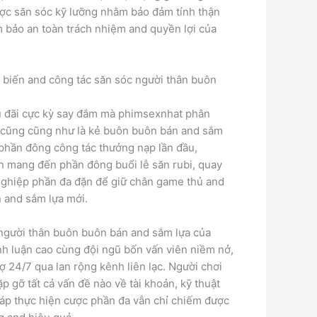
ợc săn sóc kỹ lưỡng nhằm bảo đảm tính thận
m bảo an toàn trách nhiệm and quyền lợi của
biến and công tác săn sóc người thân buôn
u đãi cực kỳ say đắm mà phimsexnhat phân
cũng cũng như là kẻ buôn buôn bán and sắm
 phần đông công tác thưởng nạp lần đầu,
ến mang đến phần đông buổi lễ săn rubi, quay
ghiệp phần đa đặn để giữ chân game thủ and
 and sắm lựa mới.
người thân buôn buôn bán and sắm lựa của
nh luận cao cùng đội ngũ bốn vấn viên niềm nở,
 24/7 qua lan rộng kênh liên lạc. Người chơi
p gỡ tất cả vấn đề nào về tài khoản, kỹ thuật
áp thực hiện cược phần đa vẫn chỉ chiếm được