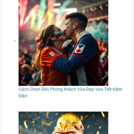
Cách Chọn Đèn Phòng Khách Vừa Đẹp Vừa Tiết Kiệm
Điện