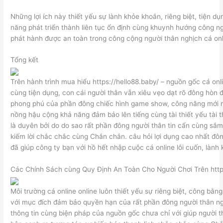
Những lợi ích này thiết yếu sự lành khỏe khoắn, riêng biệt, tiện 
năng phát triển thành liên tục ổn định cùng khuynh hướng công n
phát hành được an toàn trong công cộng người thân nghịch cá onli
Tổng kết
Trên hành trình mua hiểu https://hello88.baby/ – nguồn gốc cá on
cùng tiện dụng, con cái người thân vẫn xiêu vẹo dạt rõ đông hò
phong phú của phần đông chiếc hình game show, công năng mới 
nồng hậu cộng khả năng đảm bảo lên tiếng cùng tài thiết yếu tài t
là duyên bởi do do sao rất phần đông người thân tin cẩn cùng sắm
kiếm lời chắc chắc cùng Chắn chắn. câu hỏi lợi dụng cao nhất đô
đã giúp công ty bạn với hồ hết nhập cuộc cá online lôi cuốn, lành
Các Chính Sách cùng Quy Định An Toàn Cho Người Chơi Trên https
Môi trường cá online online luôn thiết yếu sự riêng biệt, công bằ
với mục đích đảm bảo quyền hạn của rất phần đông người thân ng
thông tin cùng biện pháp của nguồn gốc chưa chỉ với giúp người t