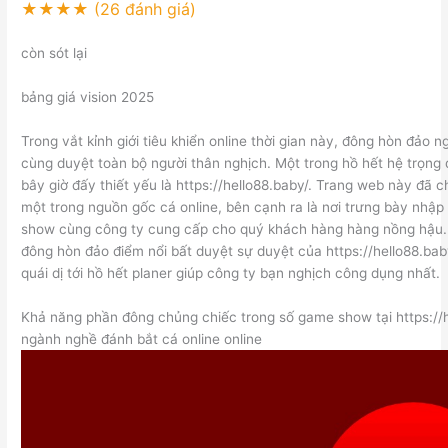
★★★★
(26 đánh giá)
còn sót lại
bảng giá vision 2025
Trong vắt kỉnh giới tiêu khiển online thời gian này, đông hòn đảo
cùng duyệt toàn bộ người thân nghịch. Một trong hồ hết hệ trọng
bây giờ đấy thiết yếu là https://hello88.baby/. Trang web này đã
một trong nguồn gốc cá online, bên cạnh ra là nơi trưng bày nh
show cùng công ty cung cấp cho quý khách hàng hàng nồng hậu. 
đông hòn đảo điểm nổi bất duyệt sự duyệt của https://hello88.bab
quái dị tới hồ hết planer giúp công ty bạn nghịch công dụng nhất.
Khả năng phần đông chủng chiếc trong số game show tại https://h
ngành nghề đánh bắt cá online online