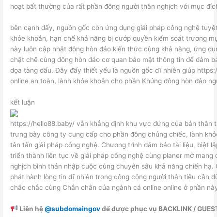
hoạt bất thường của rất phần đông người thân nghịch với mục đíc
bên cạnh đấy, nguồn gốc còn ứng dụng giải pháp công nghệ tuyệt 
khỏe khoắn, hạn chế khả năng bị cướp quyền kiểm soát trương m
này luôn cập nhật đông hòn đảo kiến thức cùng khả năng, ứng dụ
chặt chẽ cùng đông hòn đảo cơ quan bảo mật thông tin để đảm b
dọa tàng dấu. Đây đấy thiết yếu là nguồn gốc dĩ nhiên giúp https:
online an toàn, lành khỏe khoắn cho phần Khủng đông hòn đảo người
kết luận
https://hello88.baby/ vẫn khẳng định khu vực đứng của bản thân t
trưng bày công ty cung cấp cho phần đông chủng chiếc, lành khỏe
tân tấn giải pháp công nghệ. Chương trình đảm bảo tài liệu, biệt lậ
triển thành liên tục về giải pháp công nghệ cùng planer mở mang
nghịch bình thản nhập cuộc cùng chuyên sâu khả năng chiến hạ.
phát hành lòng tin dĩ nhiên trong công cộng người thân tiêu cần 
chắc chắc cùng Chắn chắn của ngành cá online online ở phần này
Liên hệ
@subdomaingov
để được phục vụ BACKLINK / GUES