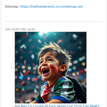
Sitemap:
https://hallmarkevents.co.in/sitemap.xml
Sản phẩm liên quan
Đội Nào Có Cơ Hội Vô Địch World Cup 2026 Cao Nhất?