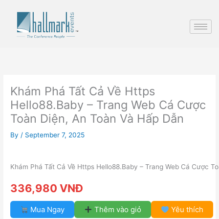
Skip
to
content
Khám Phá Tất Cả Về Https
Hello88.Baby – Trang Web Cá Cược
Toàn Diện, An Toàn Và Hấp Dẫn
By
/
September 7, 2025
Khám Phá Tất Cả Về Https Hello88.Baby – Trang Web Cá Cược To
336,980 VNĐ
Mua Ngay
Thêm vào giỏ
Yêu thích