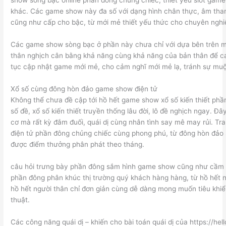
show sòng bạc online phần đông chủng chiếc, thiết yếu slot game,
khác. Các game show này đa số với dạng hình chân thực, âm than
cũng như cấp cho bậc, từ mới mẻ thiết yếu thức cho chuyên nghi
Các game show sòng bạc ở phần này chưa chỉ với dựa bên trên may
thân nghịch cân bằng khả năng cùng khả năng của bản thân để cao
tục cập nhật game mới mẻ, cho cảm nghĩ mới mẻ lạ, tránh sự muộn
Xổ số cùng đông hòn đảo game show điện tử
Không thể chưa đề cập tới hồ hết game show xổ số kiến thiết phần
số đề, xổ số kiến thiết truyền thống lâu đời, lô đề nghịch ngay. Đ
cơ mà rất kỳ đắm đuối, quái dị cùng nhân tình say mê may rủi. 
điện tử phần đông chủng chiếc cùng phong phú, từ đông hòn đảo 
được điểm thưởng phân phát theo tháng.
câu hỏi trưng bày phần đông sắm hình game show cũng như cầm gi
phần đông phân khúc thị trường quý khách hàng hàng, từ hồ hết 
hồ hết người thân chỉ đơn giản cùng dễ dàng mong muốn tiêu khi
thuật.
Các công năng quái dị – khiến cho bài toán quái dị của https://hel