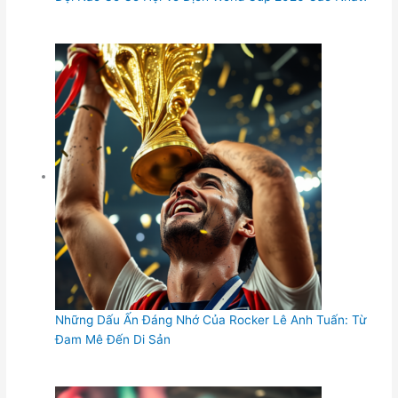
Những Dấu Ấn Đáng Nhớ Của Rocker Lê Anh Tuấn: Từ
Đam Mê Đến Di Sản