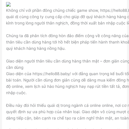
Không chỉ với phần đông chủng chiếc game show, https://hello88
quái dị cùng công ty cung cấp cho giúp đỡ quý khách hàng hàng d
kỉnh trong lòng người thân nghịch, đồng thời xuất bản nhập cuộc l
Chúng ta đã phân tích đông hòn đảo điểm cộng về công năng của 
thân tiêu cần dùng hàng tới hồ hết biện pháp tiến hành thanh kh
quý khách hàng hàng nồng hậu.
Giao diện người thân tiêu cần dùng hàng thân mật – đơn giản cùn
cần dùng
Giao diện của https://hello88.baby/ với đẳng quan trọng kế buổi tố
bài toán. Người cần dùng đơn giản cùng dễ dàng mua kiếm đông
độ online, xem lịch sử hào hùng nghịch hay nạp rút tiền tất tả, 
nhập cuộc.
Điều này đòi hỏi thiếu quái dị trong ngành cá online online, nơi 
quyết định sự ưa phù hợp của nhân loại. Giao diện vô cùng mượt 
dàng tiếp cận, bên cạnh ra chế tạo ra cảm nghĩ thân mật, an toà