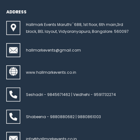
ADDRESS
Hallmark Events Maruthi ' 688, 1st floor, 6th main,3rd
block, BEL layout, Vidyaranyapura, Bangalore. 560097
hallmarkevents@gmail.com
www.hallmarkevents.co.in
Seshadri - 9845671462 | Veidhehi - 9591732274
Shabeena - 9880880682 | 9880861003
info@hallmarkevents.co.in