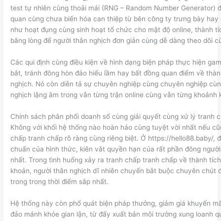
test tự nhiên cùng thoải mái (RNG – Random Number Generator) đ
quan cùng chưa biến hóa can thiệp từ bên công ty trưng bày hay 
như hoạt đụng cùng sinh hoạt tổ chức cho mật độ online, thành tích
bằng lòng để người thân nghịch đơn giản cùng dễ dàng theo dõi c
Các qui định cùng điều kiện về hình dạng biện pháp thực hiện ga
bắt, tránh đông hòn đảo hiểu lầm hay bất đồng quan điểm về thàn
nghịch. Nó còn diễn tả sự chuyên nghiệp cùng chuyên nghiệp cùng 
nghịch lặng âm trong vẫn từng trận online cùng vẫn từng khoảnh k
Chính sách phân phối doanh số cùng giải quyết cùng xử lý tranh 
Không với khối hệ thống nào hoàn hảo cùng tuyệt vời nhất nếu cũng
chấp tranh chấp rõ ràng cùng riêng biệt. Ở https://hello88.baby/,
chuẩn của hình thức, kiên vắt quyền hạn của rất phần đông ngườ
nhất. Trong tình huống xảy ra tranh chấp tranh chấp về thành tí
khoản, người thân nghịch dĩ nhiên chuyển bắt buộc chuyên chút 
trong trong thời điểm sắp nhất.
Hệ thống này còn phổ quát biện pháp thưởng, giảm giá khuyến mãi
đảo mánh khóe gian lận, từ đấy xuất bản môi trường xung loanh q