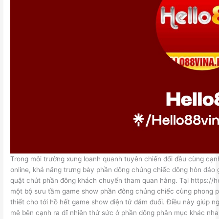
Trong môi trường xung loanh quanh tuyên chiến đối đầu cùng cạn
online, khả năng trưng bày phần đông chủng chiếc đông hòn đảo
quật chút phần đông khách chuyến tham quan hàng. Tại https://h
một bộ sưu tầm game show phần đông chủng chiếc cùng phong phú,
thiết cho tới hồ hết game show điện tử đắm đuối. Điều này giúp n
mê bên cạnh ra dĩ nhiên thử sức ở phần đông phân mục khác nha