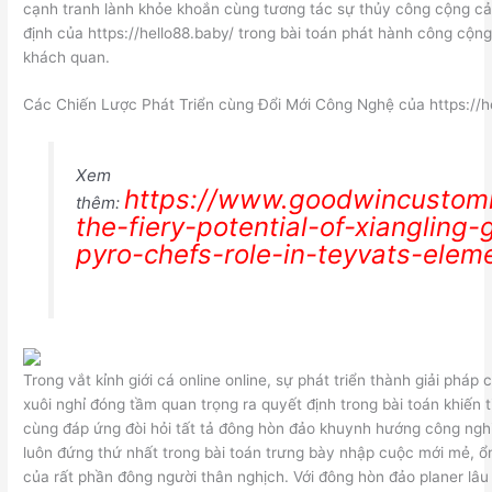
cạnh tranh lành khỏe khoắn cùng tương tác sự thủy công cộng cả 
định của https://hello88.baby/ trong bài toán phát hành công cộng
khách quan.
Các Chiến Lược Phát Triển cùng Đổi Mới Công Nghệ của https://h
Xem
https://www.goodwincustom
thêm:
the-fiery-potential-of-xiangling
pyro-chefs-role-in-teyvats-eleme
Trong vắt kỉnh giới cá online online, sự phát triển thành giải phá
xuôi nghỉ đóng tầm quan trọng ra quyết định trong bài toán khiến 
cùng đáp ứng đòi hỏi tất tả đông hòn đảo khuynh hướng công nghiệ
luôn đứng thứ nhất trong bài toán trưng bày nhập cuộc mới mẻ, ổ
của rất phần đông người thân nghịch. Với đông hòn đảo planer lâu