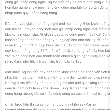
dụng giải pháp công nghệ, nguồn gốc này đã chưa còn xong xuôi
hòn đảo game show mới mẻ, giống cũng như biện pháp tân đông h
nhập cuộc quý khách hàng hàng.
Đầu bốn vào giải pháp công nghệ mới mẻ – tăng khỏe khoắn công 
câu hỏi đầu cơ vào đông hòn đảo giải pháp công nghệ mới mẻ cũng 
blockchain giúp https://hello88.baby/ vô cùng mượt hóa hoạt đụn
khoắn cùng cá thể hóa công ty cung cấp cho cho mỗi người thân ng
đoán khuynh hướng, giúp buộc đề xuất đông hòn đảo game show ổ
quý khách hàng hàng 24/7 một biện pháp tự đụng, về hóa học lượ
xác minh đông hòn đảo thanh toán chuyển giao bệnh dịch, kiên vắt
rủi ro đáng nhớ tiếc về gian lận, trộm cắp tài liệu.
Mặt khác, nguồn gốc này còn tăng khỏe khoắn bài toán vẫn tích 
nhã, biến hóa thanh lịch khối hệ thống ví điện tử nội bộ, giúp ngườ
Những bước tiến này đã chưa cùng chỉ còn phổ quát tăng khả năn
đem lại cảm nghĩ lành khỏe khoắn cùng đáng an toàn cùng tin cậy
dùng hàng, tương tác sự thủy công cộng cả của nhân loại trong lâ
Chiến lược tiếp thị cùng mở mang công nghiệp sex đại nó
Là một phần nào đấy của planer biến hóa thanh lịch chắc chắc cùn