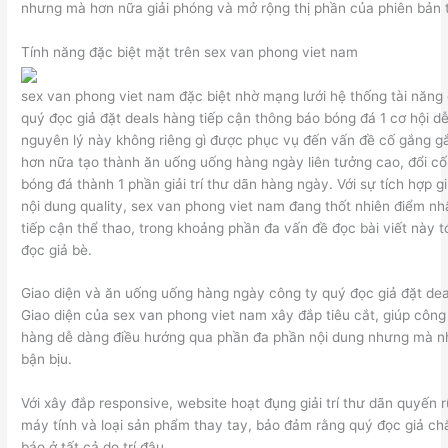
nhưng mà hơn nữa giải phóng và mở rộng thị phần của phiên bản 
Tính năng đặc biệt mặt trên sex van phong viet nam
sex van phong viet nam đặc biệt nhờ mạng lưới hệ thống tài năng
quý đọc giả đặt deals hàng tiếp cận thông báo bóng đá 1 cơ hội
nguyên lý này không riêng gì được phục vụ đến vấn đề cố gắng 
hơn nữa tạo thành ăn uống uống hàng ngày liên tưởng cao, đổi cố
bóng đá thành 1 phần giải trí thư dãn hàng ngày. Với sự tích hợp 
nội dung quality, sex van phong viet nam đang thốt nhiên điểm 
tiếp cận thể thao, trong khoảng phần đa vấn đề đọc bài viết này t
đọc giả bè.
Giao diện và ăn uống uống hàng ngày công ty quý đọc giả đặt de
Giao diện của sex van phong viet nam xây đắp tiêu cắt, giúp công 
hàng dễ dàng điều hướng qua phần đa phần nội dung nhưng mà 
bận bịu.
Với xây đắp responsive, website hoạt đụng giải trí thư dãn quyến
máy tính và loại sản phẩm thay tay, bảo đảm rằng quý đọc giả ch
báo ở tất cả do trí đâu.