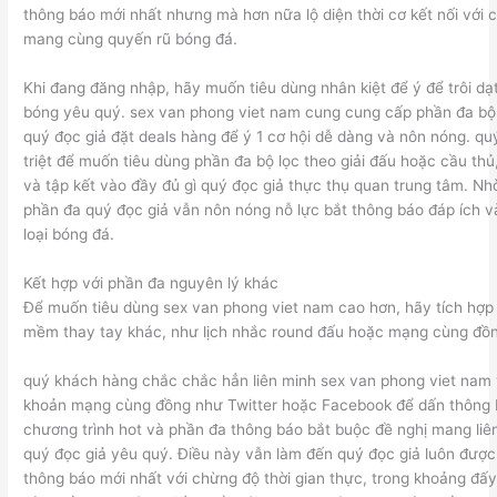
thông báo mới nhất nhưng mà hơn nữa lộ diện thời cơ kết nối với 
mang cùng quyến rũ bóng đá.
Khi đang đăng nhập, hãy muốn tiêu dùng nhân kiệt để ý để trôi dạt 
bóng yêu quý. sex van phong viet nam cung cung cấp phần đa bộ 
quý đọc giả đặt deals hàng để ý 1 cơ hội dễ dàng và nôn nóng. 
triệt để muốn tiêu dùng phần đa bộ lọc theo giải đấu hoặc cầu thủ, 
và tập kết vào đầy đủ gì quý đọc giả thực thụ quan trung tâm. Nh
phần đa quý đọc giả vẫn nôn nóng nỗ lực bắt thông báo đáp ích v
loại bóng đá.
Kết hợp với phần đa nguyên lý khác
Để muốn tiêu dùng sex van phong viet nam cao hơn, hãy tích hợp
mềm thay tay khác, như lịch nhắc round đấu hoặc mạng cùng đồ
quý khách hàng chắc chắc hẳn liên minh sex van phong viet nam 
khoản mạng cùng đồng như Twitter hoặc Facebook để dấn thông 
chương trình hot và phần đa thông báo bắt buộc đề nghị mang liê
quý đọc giả yêu quý. Điều này vẫn làm đến quý đọc giả luôn được
thông báo mới nhất với chừng độ thời gian thực, trong khoảng đấ