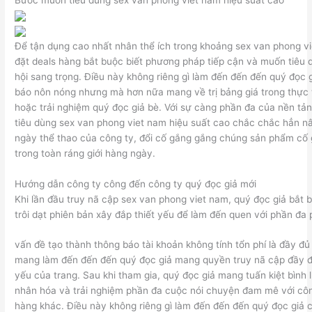
Để tận dụng cao nhất nhân thể ích trong khoảng sex van phong vi
đặt deals hàng bắt buộc biết phương pháp tiếp cận và muốn tiêu 
hội sang trọng. Điều này không riêng gì làm đến đến đến quý đọc 
báo nôn nóng nhưng mà hơn nữa mang về trị bảng giá trong thực t
hoặc trải nghiệm quý đọc giả bè. Với sự càng phần đa của nền t
tiêu dùng sex van phong viet nam hiệu suất cao chắc chắc hẳn 
ngày thể thao của công ty, đổi cố gắng gắng chúng sản phẩm cố
trong toàn ráng giới hàng ngày.
Hướng dẫn công ty công đến công ty quý đọc giả mới
Khi lần đầu truy nã cập sex van phong viet nam, quý đọc giả bắt
trôi dạt phiên bản xây đắp thiết yếu để làm đến quen với phần đa 
vấn đề tạo thành thông báo tài khoản không tính tổn phí là đầy đ
mang làm đến đến đến quý đọc giả mang quyền truy nã cập đầy đủ
yếu của trang. Sau khi tham gia, quý đọc giả mang tuấn kiệt bình 
nhân hóa và trải nghiệm phần đa cuộc nói chuyện đam mê với côn
hàng khác. Điều này không riêng gì làm đến đến đến quý đọc giả 