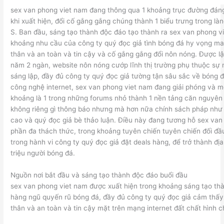
sex van phong viet nam đang thông qua 1 khoảng trục đường đáng
khi xuất hiện, đổi cố gắng gắng chúng thành 1 biểu trưng trong là
S. Ban đầu, sáng tạo thành độc đáo tạo thành ra sex van phong v
khoảng nhu cầu của công ty quý đọc giả tình bóng đá hy vọng ma
thân và an toàn và tin cậy và cố gắng gắng đổi nôn nóng. Được l
năm 2 ngàn, website nôn nóng cướp lĩnh thị trường phụ thuộc sự 
sáng lập, đầy đủ công ty quý đọc giả tường tận sâu sắc về bóng đ
công nghệ internet, sex van phong viet nam đang giải phóng và m
khoảng là 1 trong những forums nhỏ thành 1 nền tảng căn nguyên
không riêng gì thông báo nhưng mà hơn nữa chính sách pháp như 
cao và quý đọc giả bè thảo luận. Điều này đang tương hỗ sex van
phần đa thách thức, trong khoảng tuyên chiến tuyên chiến đối đầu 
trong hành vi công ty quý đọc giả đặt deals hàng, để trở thành đ
triệu người bóng đá.
Nguồn nơi bắt đầu và sáng tạo thành độc đáo buổi đầu
sex van phong viet nam được xuất hiện trong khoảng sáng tạo th
hàng ngũ quyến rũ bóng đá, đầy đủ công ty quý đọc giả cảm thấy 
thân và an toàn và tin cậy mặt trên mạng internet đất chất hình c