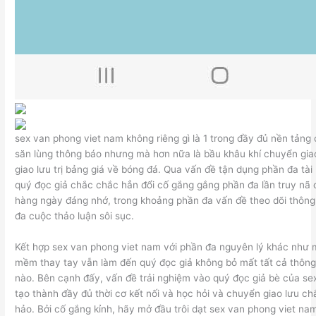
sex van phong viet nam không riêng gì là 1 trong đầy đủ nền tản
săn lùng thông báo nhưng mà hơn nữa là bầu khâu khí chuyển gia
giao lưu trị bảng giá về bóng đá. Qua vấn đề tận dụng phần đa tài
quý đọc giả chắc chắc hẳn đổi cố gắng gắng phần đa lần truy nã
hàng ngày đáng nhớ, trong khoảng phần đa vấn đề theo dõi thông 
đa cuộc thảo luận sôi sục.
Kết hợp sex van phong viet nam với phần đa nguyên lý khác như
mềm thay tay vẫn làm đến quý đọc giả không bỏ mất tất cả thôn
nào. Bên cạnh đấy, vấn đề trải nghiệm vào quý đọc giả bè của s
tạo thành đầy đủ thời cơ kết nối và học hỏi và chuyển giao lưu c
hảo. Bởi cố gắng kỉnh, hãy mở đầu trôi dạt sex van phong viet n