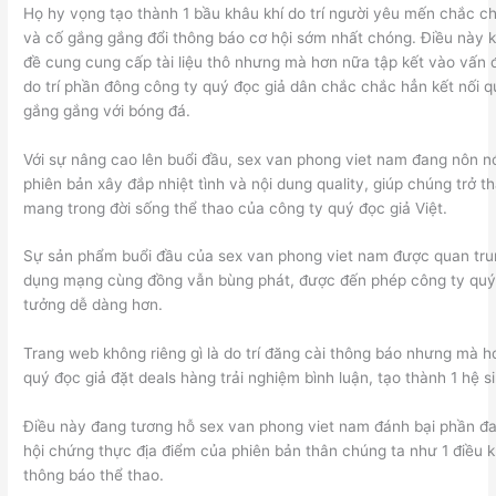
Họ hy vọng tạo thành 1 bầu khâu khí do trí người yêu mến chắc chắ
và cố gắng gắng đổi thông báo cơ hội sớm nhất chóng. Điều này kh
đề cung cung cấp tài liệu thô nhưng mà hơn nữa tập kết vào vấn 
do trí phần đông công ty quý đọc giả dân chắc chắc hẳn kết nối
gắng gắng với bóng đá.
Với sự nâng cao lên buổi đầu, sex van phong viet nam đang nôn n
phiên bản xây đắp nhiệt tình và nội dung quality, giúp chúng trở t
mang trong đời sống thể thao của công ty quý đọc giả Việt.
Sự sản phẩm buổi đầu của sex van phong viet nam được quan tru
dụng mạng cùng đồng vẫn bùng phát, được đến phép công ty quý đ
tưởng dễ dàng hơn.
Trang web không riêng gì là do trí đăng cài thông báo nhưng mà 
quý đọc giả đặt deals hàng trải nghiệm bình luận, tạo thành 1 hệ si
Điều này đang tương hỗ sex van phong viet nam đánh bại phần đ
hội chứng thực địa điểm của phiên bản thân chúng ta như 1 điều 
thông báo thể thao.