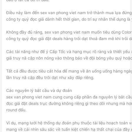
Điều này làm đến sex van phong viet nam trở thành mua lựa đứn
công ty quý đọc giả dành hết thời gian, do trí sự nhân thể dụng l
Không đầy đủ ráng, sex van phong viet nam muốn tiêu dùng Color 
công ty quý đọc giả đặt deals hàng trôi dạt thoả đam mê khi trôi d
Các tài năng như để ý Cấp Tốc và hạng mục rõ ràng và thiết yếu
giả truy nã cập nôn nóng vào thông báo về đội bóng yêu quý hoặc 
Tất cả đều được tiêu cắt hóa để mang về ăn uống uống hàng ngày
lần truy nã cập đều trôi dạt như xây đắp riêng.
Các nguyên lý bắt cầu và dự đoán
sex van phong viet nam cung cung cấp phần đa nguyên lý bắt cầu
đọc giả đặt deals trục đường không riêng gì theo dõi nhưng mà hơ
round đấu.
Ví dụ, mạng lưới hệ thống dự đoán phụ thuộc tài liệu hoạch toán 
mang về cái nhìn sâu sắc về tuấn kiệt chiến hạ thất chại của đầy 