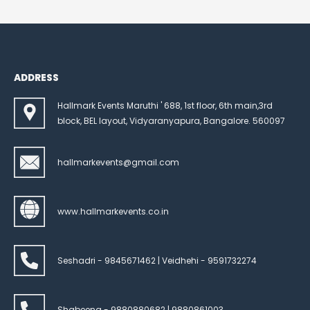
ADDRESS
Hallmark Events Maruthi ' 688, 1st floor, 6th main,3rd
block, BEL layout, Vidyaranyapura, Bangalore. 560097
hallmarkevents@gmail.com
www.hallmarkevents.co.in
Seshadri - 9845671462 | Veidhehi - 9591732274
Shabeena - 9880880682 | 9880861003