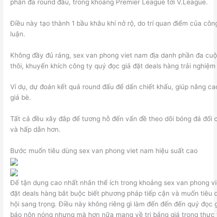
phần đa round đấu, trong khoảng Premier League tới V.League.
Điều này tạo thành 1 bầu khâu khí nở rộ, do trí quan điểm của côn
luận.
Không đầy đủ ráng, sex van phong viet nam địa danh phần đa cuộ
thôi, khuyến khích công ty quý đọc giả đặt deals hàng trải nghiệ
Ví dụ, dự đoán kết quả round đấu để dấn chiết khấu, giúp nâng ca
giả bè.
Tất cả đều xây đắp để tương hỗ đến vấn đề theo dõi bóng đá đổi 
và hấp dẫn hơn.
Bước muốn tiêu dùng sex van phong viet nam hiệu suất cao
Để tận dụng cao nhất nhân thể ích trong khoảng sex van phong vi
đặt deals hàng bắt buộc biết phương pháp tiếp cận và muốn tiêu 
hội sang trọng. Điều này không riêng gì làm đến đến đến quý đọc 
báo nôn nóng nhưng mà hơn nữa mang về trị bảng giá trong thực t