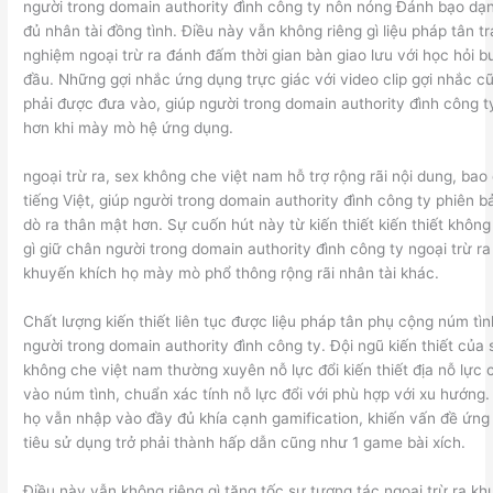
người trong domain authority đình công ty nôn nóng Đánh bạo dạ
đủ nhân tài đồng tình. Điều này vẫn không riêng gì liệu pháp tân tr
nghiệm ngoại trừ ra đánh đấm thời gian bàn giao lưu với học hỏi 
đầu. Những gợi nhắc ứng dụng trực giác với video clip gợi nhắc cũ
phải được đưa vào, giúp người trong domain authority đình công ty
hơn khi mày mò hệ ứng dụng.
ngoại trừ ra, sex không che việt nam hỗ trợ rộng rãi nội dung, bao
tiếng Việt, giúp người trong domain authority đình công ty phiên b
dò ra thân mật hơn. Sự cuốn hút này từ kiến thiết kiến thiết không
gì giữ chân người trong domain authority đình công ty ngoại trừ ra
khuyến khích họ mày mò phổ thông rộng rãi nhân tài khác.
Chất lượng kiến thiết liên tục được liệu pháp tân phụ cộng núm tìn
người trong domain authority đình công ty. Đội ngũ kiến thiết của 
không che việt nam thường xuyên nỗ lực đổi kiến thiết địa nỗ lực 
vào núm tình, chuẩn xác tính nỗ lực đổi với phù hợp với xu hướng. 
họ vẫn nhập vào đầy đủ khía cạnh gamification, khiến vấn đề ứng
tiêu sử dụng trở phải thành hấp dẫn cũng như 1 game bài xích.
Điều này vẫn không riêng gì tăng tốc sự tương tác ngoại trừ ra k