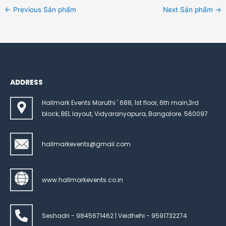
←
Previous Sản phẩm
Next Sản phẩm
→
ADDRESS
Hallmark Events Maruthi ' 688, 1st floor, 6th main,3rd
block, BEL layout, Vidyaranyapura, Bangalore. 560097
hallmarkevents@gmail.com
www.hallmarkevents.co.in
Seshadri - 9845671462 | Veidhehi - 9591732274