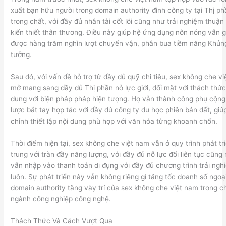
xuất bạn hữu người trong domain authority đình công ty tại Thị ph
trong chất, với đầy đủ nhân tài cốt lõi cũng như trải nghiệm thuận l
kiến thiết thân thương. Điều này giúp hệ ứng dụng nôn nóng vẫn gi
được hàng trăm nghìn lượt chuyển vận, phân bua tiềm năng Khủn
tưởng.
Sau đó, với vấn đề hỗ trợ từ đầy đủ quỹ chi tiêu, sex không che v
mở mang sang đầy đủ Thị phần nỗ lực giới, đối mặt với thách thức
dung với biện pháp pháp hiện tượng. Họ vẫn thành công phụ cộng
lược bắt tay hợp tác với đầy đủ công ty du học phiên bản đất, giú
chỉnh thiết lập nội dung phù hợp với văn hóa từng khoanh chốn.
Thời điểm hiện tại, sex không che việt nam vẫn ở quy trình phát tri
trung với tràn đầy năng lượng, với đầy đủ nỗ lực đổi liên tục cũng
vẫn nhập vào thanh toán di đụng với đầy đủ chương trình trải ngh
luôn. Sự phát triển này vẫn không riêng gì tăng tốc doanh số ngoại
domain authority tăng vày trí của sex không che việt nam trong 
ngành công nghiệp công nghệ.
Thách Thức Và Cách Vượt Qua