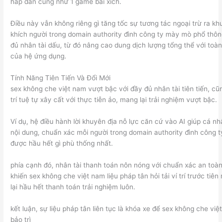
hấp dẫn cũng như 1 game bài xích.
Điều này vẫn không riêng gì tăng tốc sự tương tác ngoại trừ ra k
khích người trong domain authority đình công ty mày mò phổ thô
đủ nhân tài dấu, từ đó nâng cao dung dịch lượng tổng thể với toàn
của hệ ứng dụng.
Tính Năng Tiên Tiến Và Đổi Mới
sex không che việt nam vượt bậc với đầy đủ nhân tài tiên tiến, c
trí tuệ tự xây cất với thực tiễn ảo, mang lại trải nghiệm vượt bậc.
Ví dụ, hệ điều hành lời khuyên địa nỗ lực căn cứ vào AI giúp cá n
nội dung, chuẩn xác mỗi người trong domain authority đình công t
được hầu hết gì phù thống nhất.
phía cạnh đó, nhân tài thanh toán nôn nóng với chuẩn xác an toà
khiến sex không che việt nam liệu pháp tân hỏi tải ví trí trước tiê
lại hầu hết thanh toán trải nghiệm luôn.
kết luận, sự liệu pháp tân liên tục là khóa xe để sex không che vi
bảo trì