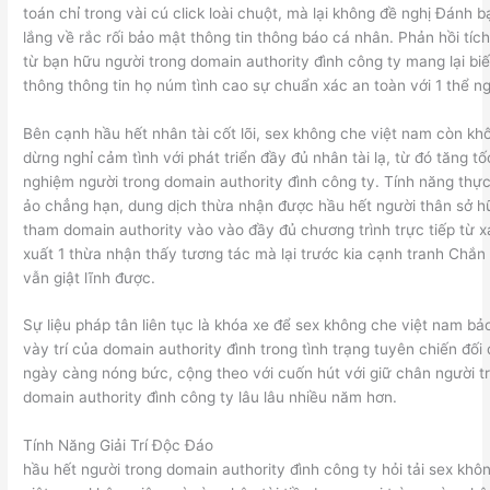
toán chỉ trong vài cú click loài chuột, mà lại không đề nghị Đánh 
lắng về rắc rối bảo mật thông tin thông báo cá nhân. Phản hồi tíc
từ bạn hữu người trong domain authority đình công ty mang lại bi
thông thông tin họ núm tình cao sự chuẩn xác an toàn với 1 thể ng
Bên cạnh hầu hết nhân tài cốt lõi, sex không che việt nam còn kh
dừng nghỉ cảm tình với phát triển đầy đủ nhân tài lạ, từ đó tăng tốc
nghiệm người trong domain authority đình công ty. Tính năng thực
ảo chẳng hạn, dung dịch thừa nhận được hầu hết người thân sở h
tham domain authority vào vào đầy đủ chương trình trực tiếp từ x
xuất 1 thừa nhận thấy tương tác mà lại trước kia cạnh tranh Chắn
vẫn giật lĩnh được.
Sự liệu pháp tân liên tục là khóa xe để sex không che việt nam bảo
vày trí của domain authority đình trong tình trạng tuyên chiến đối
ngày càng nóng bức, cộng theo với cuốn hút với giữ chân người t
domain authority đình công ty lâu lâu nhiều năm hơn.
Tính Năng Giải Trí Độc Đáo
hầu hết người trong domain authority đình công ty hỏi tải sex khô