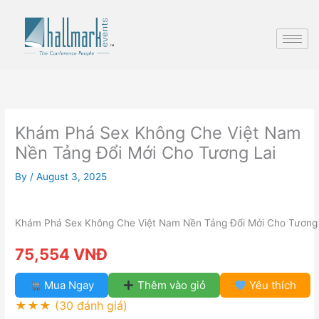
Skip
to
content
Khám Phá Sex Không Che Việt Nam
Nền Tảng Đổi Mới Cho Tương Lai
By
/
August 3, 2025
Khám Phá Sex Không Che Việt Nam Nền Tảng Đổi Mới Cho Tương 
75,554 VNĐ
Mua Ngay
Thêm vào giỏ
Yêu thích
★★★
(30 đánh giá)