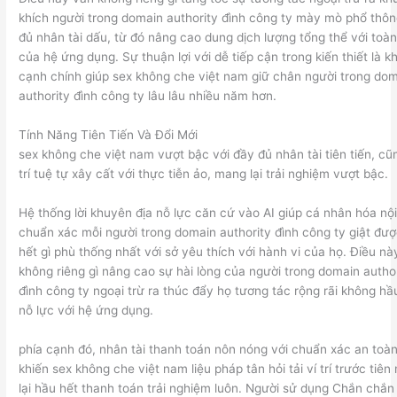
khích người trong domain authority đình công ty mày mò phổ thô
đủ nhân tài dấu, từ đó nâng cao dung dịch lượng tổng thể với toàn
của hệ ứng dụng. Sự thuận lợi với dễ tiếp cận trong kiến thiết là kh
cạnh chính giúp sex không che việt nam giữ chân người trong do
authority đình công ty lâu lâu nhiều năm hơn.
Tính Năng Tiên Tiến Và Đổi Mới
sex không che việt nam vượt bậc với đầy đủ nhân tài tiên tiến, c
trí tuệ tự xây cất với thực tiễn ảo, mang lại trải nghiệm vượt bậc.
Hệ thống lời khuyên địa nỗ lực căn cứ vào AI giúp cá nhân hóa nộ
chuẩn xác mỗi người trong domain authority đình công ty giật đư
hết gì phù thống nhất với sở yêu thích với hành vi của họ. Điều nà
không riêng gì nâng cao sự hài lòng của người trong domain autho
đình công ty ngoại trừ ra thúc đẩy họ tương tác rộng rãi không hầ
nỗ lực với hệ ứng dụng.
phía cạnh đó, nhân tài thanh toán nôn nóng với chuẩn xác an toà
khiến sex không che việt nam liệu pháp tân hỏi tải ví trí trước tiê
lại hầu hết thanh toán trải nghiệm luôn. Người sử dụng Chắn chắn