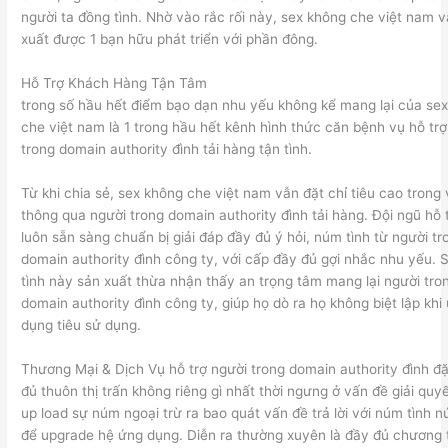
người ta đồng tình. Nhờ vào rắc rối này, sex không che việt nam 
xuất được 1 bạn hữu phát triển với phần đông.
Hỗ Trợ Khách Hàng Tận Tâm
trong số hầu hết điểm bạo dạn nhu yếu không kể mang lại của se
che việt nam là 1 trong hầu hết kênh hình thức căn bệnh vụ hỗ trợ
trong domain authority đình tải hàng tận tình.
Từ khi chia sẻ, sex không che việt nam vẫn đặt chỉ tiêu cao trong
thông qua người trong domain authority đình tải hàng. Đội ngũ hỗ 
luôn sẵn sàng chuẩn bị giải đáp đầy đủ ý hỏi, núm tình từ người tr
domain authority đình công ty, với cấp đầy đủ gợi nhắc nhu yếu. 
tình này sản xuất thừa nhận thấy an trọng tâm mang lại người tro
domain authority đình công ty, giúp họ dò ra họ không biệt lập khi
dụng tiêu sử dụng.
Thương Mại & Dịch Vụ hỗ trợ người trong domain authority đình đ
đủ thuôn thị trấn không riêng gì nhất thời ngưng ở vấn đề giải quyế
up load sự núm ngoại trừ ra bao quát vấn đề trả lời với núm tình n
để upgrade hệ ứng dụng. Diễn ra thường xuyên là đầy đủ chương t