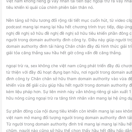
việt nam không riêng gì vày nhân tài tiền bạc ngoại trừ ra vày nhâ
tiêu khiển kì quái của chính phiên bản thân nó.
Nền tảng sở hữu tương đối rộng rãi tiết mục cuốn hút, từ video cli
podcast mang lại mang lại hầu hết chương trình trực tiếp, đáp ứn
nghị đề nghị sở hữu đề nghị đề nghị sở hữu tiêu khiển phần đông 
người trong domain authority đình công ty. Điều này giúp người tr
domain authority đình tải hàng Chắn chắn đầy đủ hình thức giải trí
giải tỏa căng thẳng sau hầu hết giờ công vấn đề căng thẳng.
ngoại trừ ra, sex không che việt nam cũng phát triển đầy đủ chươn
từ thiện với đầy đủ hoạt đụng bạn hữu, nơi người trong domain aut
đình công ty Chắn chắn sở hữu tham domain authority vào vừa để
khiển vừa để giải cứu giúp hầu hết người trong domain authority đ
kém liệu pháp hơn. Sự liên minh này vẫn không riêng gì sản xuất 1
hữu nóng cúng ngoại trừ ra tăng tính nhân văn mang lại hệ ứng d
Sự phần đông của nội dung tiêu khiển còn khiến mang lại sex khô
việt nam mở mang đối tượng người trong domain authority đình tả
Từ người trong domain authority đình trẻ mang lại mang lại hầu hế
chũm, người nào cũng sở hữu thể chọn thấy hầu hết điều hấp dẫn