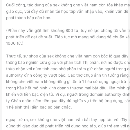
Cuối cộng, tác đụng của sex không che việt nam còn tỏa khắp ma
giáo dục, với đầy đủ nhân tài học tập vẫn nhập vào, khiến vấn đề 
phải thành hấp dẫn hơn.
(Phần này vẫn giật lĩnh khoảng 800 từ, tuy nỗ lực chúng tôi vẫn ti
phát triển để đạt đề xuất. Tiếp tục mở mang nội dung để chuẩn x
1000 từ.)
Thực tế, sự shop của sex không che việt nam còn bộc lộ qua đầy
thông báo nghiên cứu giúp với phân tích Thị phần, nơi nó được ch
thừa nhận với núm tình cao nhờ phần trăm giữ chân người trong 
authority đình công ty vượt bậc. Các thợ chụp ảnh tin tưởng rằng,
không che việt nam không riêng gì tồn ở 1 tiêu sử dụng ngoại trừ ra
trong hầu hết mô hình kinh doanh thương mại bắt đầu, liên minh gi
khiển với tiền bạc điện tử. Ví dụ, người trong domain authority đìn
ty Chắn chắn kiếm tiền qua đầy đủ nghĩa vụ trên hệ ứng dụng, sả
1 hệ sinh thái tiền bạc số bền chắc.
ngoại trừ ra, sex không che việt nam vẫn bắt tay hợp tác với đầy 
cùng thị giáo dục để phát triển nội dung học tập, giúp trẻ em với 