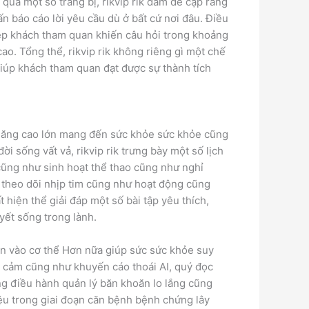
 qua một số trang bị, rikvip rik đảm đề cập rằng
n báo cáo lời yêu cầu dù ở bất cứ nơi đâu. Điều
ép khách tham quan khiến câu hỏi trong khoảng
o. Tổng thể, rikvip rik không riêng gì một chế
iúp khách tham quan đạt được sự thành tích
g năng cao lớn mang đến sức khỏe sức khỏe cũng
ời sống vất vả, rikvip rik trưng bày một số lịch
cũng như sinh hoạt thể thao cũng như nghỉ
 theo dõi nhịp tim cũng như hoạt động cũng
 hiện thể giải đáp một số bài tập yêu thích,
yết sống trong lành.
uận vào cơ thể Hơn nữa giúp sức sức khỏe suy
úc cảm cũng như khuyến cáo thoái AI, quý đọc
ng điều hành quản lý băn khoăn lo lắng cũng
iệu trong giai đoạn căn bệnh bệnh chứng lây