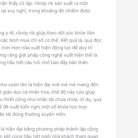
n thấy cô lập. rikvip rik sản xuất ra một
lại suy nghĩ, trong khoảng đó chiếm được
y tế, rikvip rik giúp theo dõi sức khỏe liên
oặc bình mua chỉ số cơ thể. Kết quả là, quý đọc
 hơn Hơn nữa xuất hiện động lực để duy trì
ứng rằng giải pháp công nghệ xuất hiện thể là
ng hầu hết câu hỏi chở bao đậy bản thân.
 như vươn lên là hiện đại mới mẻ mẻ mang đến
t giáo dục cá nhân hóa, chế độ này cứu giúp
 thiết cũng như nhân tài chứa chứa. Ví dụ, qua
hể đề xuất kiến nghị một số khóa học trực
hân tài đúng thường xuyên môn.
n là hiện đại bằng phương pháp thành lập cộng
ắn kết cùng hầu hết ngôi nhà khách tham quan