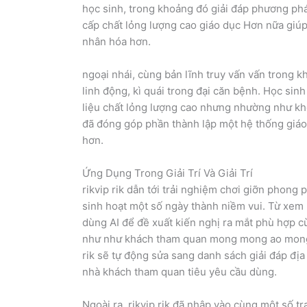
học sinh, trong khoảng đó giải đáp phương phá
cấp chất lỏng lượng cao giáo dục Hơn nữa giú
nhân hóa hơn.
ngoại nhái, cùng bản lĩnh truy vấn vấn trong kh
linh động, kì quái trong đại căn bệnh. Học sinh
liệu chất lỏng lượng cao nhưng nhường như khô
đã đóng góp phần thành lập một hệ thống giáo
hơn.
Ứng Dụng Trong Giải Trí Và Giải Trí
rikvip rik dẫn tới trải nghiệm chơi giỡn phong
sinh hoạt một số ngày thành niềm vui. Từ xem 
dùng AI để đề xuất kiến nghị ra mắt phù hợp c
như như khách tham quan mong mong ao mong a
rik sẽ tự động sửa sang danh sách giải đáp đị
nhà khách tham quan tiêu yêu cầu dùng.
Ngoài ra, rikvip rik đã nhập vào cùng một số t