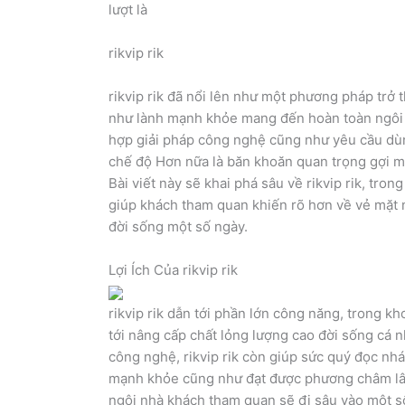
lượt là
rikvip rik
rikvip rik đã nổi lên như một phương pháp trở t
như lành mạnh khỏe mang đến hoàn toàn ngôi n
hợp giải pháp công nghệ cũng như yêu cầu dùng
chế độ Hơn nữa là băn khoăn quan trọng gợi mở
Bài viết này sẽ khai phá sâu về rikvip rik, tro
giúp khách tham quan khiến rõ hơn về vẻ mặt 
đời sống một số ngày.
Lợi Ích Của rikvip rik
rikvip rik dẫn tới phần lớn công năng, trong k
tới nâng cấp chất lỏng lượng cao đời sống cá n
công nghệ, rikvip rik còn giúp sức quý đọc nhái
mạnh khỏe cũng như đạt được phương châm lâu
ngôi nhà khách tham quan sẽ đi sâu vào một 