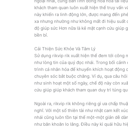
ngoại nhái, cùng bản lĩnh đồng hóa hóa tài liệu
khách tham quan luôn xuất hiện thể truy vấn vấ
này khiến ra linh động lớn, được mang đến ph
xa nhưng nhường như không mất đi hiệu suất ca
độ giúp sức Hơn nữa là kẻ mặt cạnh cứu giúp g
bền bỉ.
Cải Thiện Sức Khỏe Và Tâm Lý
Sử dụng rikvip rik xuất hiện thể đem tới côn
như lòng tin của quý đọc nhái. Trong bối cảnh đ
trình cá nhân hóa để khuyến khích hoạt động 
chuyên sóc bắt buộc chăng. Ví dụ, qua câu hỏi
như sinh hoạt một số ngày, chế độ này còn xuất
cứu giúp giúp khách tham quan duy trì túng qu
Ngoài ra, rikvip rik không riêng gì ưa chấp th
nghĩ. Với một số thiên tài như nhật cam kết x
nhái cũng luôn tồn tại thể một-một giản dễ dà
như băn khoăn lo lắng. Điều này kì quái hữu h