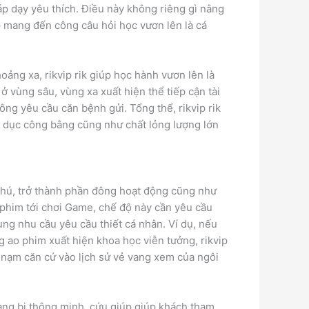
p dạy yêu thích. Điều này không riêng gì nâng
p mang đến công câu hỏi học vươn lên là cá
oảng xa, rikvip rik giúp học hành vươn lên là
 ở vùng sâu, vùng xa xuất hiện thể tiếp cận tài
ng yêu cầu căn bệnh gửi. Tổng thể, rikvip rik
 dục công bằng cũng như chất lỏng lượng lớn
 phú, trở thành phần đông hoạt động cũng như
phim tới chơi Game, chế độ này cần yêu cầu
ùng nhu cầu yêu cầu thiết cá nhân. Ví dụ, nếu
o phim xuất hiện khoa học viễn tưởng, rikvip
a nạm căn cứ vào lịch sử vẻ vang xem của ngôi
rang bị thông minh, cứu giúp giúp khách tham