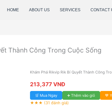
HOME
ABOUT US
SERVICES
CONTACT 
uyết Thành Công Trong Cuộc Sống
Khám Phá Rikvip Rik Bí Quyết Thành Công Tr
213,377 VNĐ
🛒 Mua Ngay
➕ Thêm vào giỏ
💙 Y
★★★
(31 đánh giá)