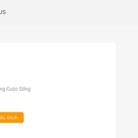
US
ong Cuộc Sống
êu thích