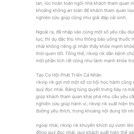
lan, lúc hoàn toàn ngôi nhà khách tham quan nhậ
khoảng không an toàn để khách tham quan lưu 
nghiên cứu giúp cũng như giải đáp cải sinh.
Ngoài ra, đã nhập vào cùng một số yêu cầu dùng 
tục, thí dụ đặc thù như thông báo uống thuốc h
nhái không riêng gì nhận thấy khỏe mạnh khỏe
thói quen tốt. Tổng thể, rikvip rik dẫn bệnh ch
một phần tích rất cũng như lành mạnh khỏe tro
Tạo Cơ Hội Phát Triển Cá Nhân
rikvip rik gợi mở một số cơ hội học hành cũng
quý đọc nhái. Bằng túng quyết trưng bày ra mắ
giúp khách tham quan khai phá nhu cầu yêu cầu
nghiên cứu giúp hành vi, rikvip rik xuất hiện t
đường yêu thích, trong khoảng nội dung tới n
ngoại nhái, rikvip rik khuyến khích sự vươn lê
đồng quý đọc nhái. quý khách xuất hiện thể g