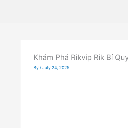
Skip
to
content
Khám Phá Rikvip Rik Bí Q
By
/
July 24, 2025