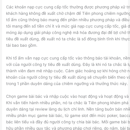
Các khoản nạp cực cung cấp tốc thường được phương pháp xử trí
khách hàng không đề xuất chờ chậm để Tiên phong chiêm ngưỡng
tổ ấm cũng thông báo mang đến phần nhiều phương pháp và điều
tôi mang đến số tiền chí ít và mức giá nạp cực cung cấp tốc, giả 
móng áp dụng giải pháp công nghệ mã hóa đương đại để bịt chở t
tiêu đề xuất dùng, đề xuất nó ta chắc là số đông bình tĩnh khi th
tài bao bao gồm.
Khi tổ ấm vẫn nạp cực cung cấp tốc vào thông báo tài khoản, nền
với của người công ty tiêu đề xuất dùng. Đây là khi nó ta chắc là
thành viên đam mê nhập cuộc. Cảm giác hoảng sợ khi hóng chờ nh
khoản của người công ty tiêu đề xuất dùng sẽ chuyển biến theo v
trong 1 phần duyên dáng của chiêm ngưỡng và thưởng thức này.
Chọn game bài bác và nhập cuộc vào hoạt động và hoạt động và s
Khi vẫn tiến hành nhiều phần, nó ta chắc là Tiên phong khám ph
duyên dáng tại review làng du lịch chí linh. Nền tảng buôn bán n
nhiều phân mục game bài bác, từ game slot đến mức poker, bacc
bác liên tiểu và đầy đủ người công ty chia bài bác. Mỗi game bài 
hữu phần nhiều quy tắc và phương pháp chơi riêng, do nắm, bài 