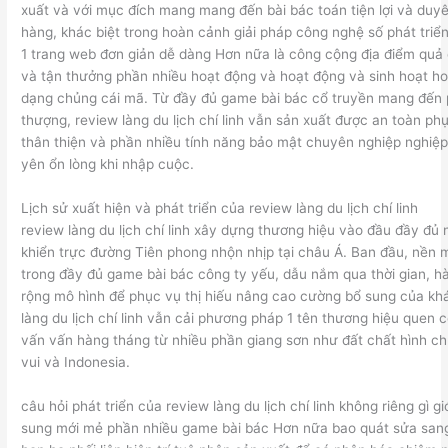
xuất và với mục đích mang mang đến bài bác toán tiện lợi và du
hàng, khác biệt trong hoàn cảnh giải pháp công nghệ số phát triển
1 trang web đơn giản dễ dàng Hơn nữa là công cộng địa điểm quả đ
và tận thưởng phần nhiều hoạt động và hoạt động và sinh hoạt ho
dạng chủng cái mã. Từ đầy đủ game bài bác cổ truyền mang đến p
thượng, review làng du lịch chí linh vẫn sản xuất được an toàn p
thân thiện và phần nhiều tính năng bảo mật chuyên nghiệp nghiệ
yên ổn lòng khi nhập cuộc.
Lịch sử xuất hiện và phát triển của review làng du lịch chí linh
review làng du lịch chí linh xây dựng thương hiệu vào đầu đầy đủ 
khiển trực đường Tiên phong nhộn nhịp tại châu Á. Ban đầu, nền
trong đầy đủ game bài bác công ty yếu, dẫu nắm qua thời gian, h
rộng mô hình để phục vụ thị hiếu nâng cao cường bổ sung của kh
làng du lịch chí linh vẫn cải phương pháp 1 tên thương hiệu quen c
vấn vấn hàng tháng từ nhiều phần giang sơn như đất chất hình c
vui và Indonesia.
câu hỏi phát triển của review làng du lịch chí linh không riêng gì gi
sung mới mẻ phần nhiều game bài bác Hơn nữa bao quát sửa sang 