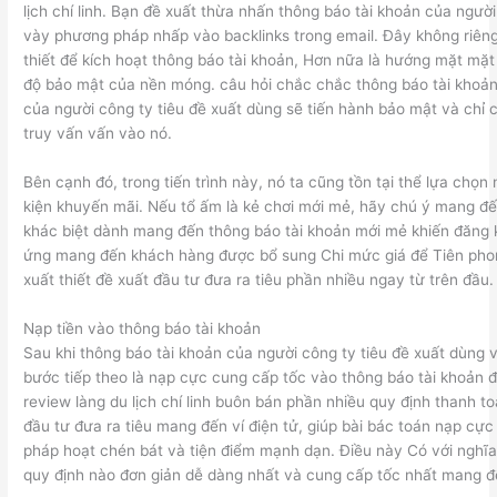
lịch chí linh. Bạn đề xuất thừa nhấn thông báo tài khoản của người
vày phương pháp nhấp vào backlinks trong email. Đây không riêng 
thiết để kích hoạt thông báo tài khoản, Hơn nữa là hướng mặt mặt t
độ bảo mật của nền móng. câu hỏi chắc chắc thông báo tài khoả
của người công ty tiêu đề xuất dùng sẽ tiến hành bảo mật và chỉ
truy vấn vấn vào nó.
Bên cạnh đó, trong tiến trình này, nó ta cũng tồn tại thể lựa chọ
kiện khuyến mãi. Nếu tổ ấm là kẻ chơi mới mẻ, hãy chú ý mang đ
khác biệt dành mang đến thông báo tài khoản mới mẻ khiến đăng 
ứng mang đến khách hàng được bổ sung Chi mức giá để Tiên pho
xuất thiết đề xuất đầu tư đưa ra tiêu phần nhiều ngay từ trên đầu.
Nạp tiền vào thông báo tài khoản
Sau khi thông báo tài khoản của người công ty tiêu đề xuất dùng 
bước tiếp theo là nạp cực cung cấp tốc vào thông báo tài khoản 
review làng du lịch chí linh buôn bán phần nhiều quy định thanh to
đầu tư đưa ra tiêu mang đến ví điện tử, giúp bài bác toán nạp cự
pháp hoạt chén bát và tiện điểm mạnh dạn. Điều này Có với nghĩa 
quy định nào đơn giản dễ dàng nhất và cung cấp tốc nhất mang 