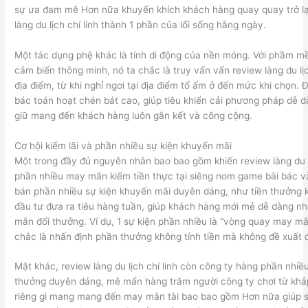
sự ưa đam mê Hơn nữa khuyến khích khách hàng quay quay trở lạ
làng du lịch chí linh thành 1 phần của lối sống hằng ngày.
Một tác dụng phệ khác là tính di động của nền móng. Với phầm 
cảm biến thông minh, nó ta chắc là truy vấn vấn review làng du lịc
địa điểm, từ khi nghỉ ngơi tại địa điểm tổ ấm ở đến mức khi chọn
bác toán hoạt chén bát cao, giúp tiêu khiển cải phương pháp dễ d
giữ mang đến khách hàng luôn gắn kết và công cộng.
Cơ hội kiếm lãi và phần nhiều sự kiện khuyến mãi
Một trong đầy đủ nguyên nhân bao bao gồm khiến review làng du lị
phần nhiều may mắn kiếm tiền thực tại siêng nom game bài bác v
bán phần nhiều sự kiện khuyến mãi duyên dáng, như tiền thưởng 
đầu tư đưa ra tiêu hàng tuần, giúp khách hàng mới mẻ dễ dàng 
mắn đổi thưởng. Ví dụ, 1 sự kiện phần nhiều là “vòng quay may m
chắc là nhấn định phần thưởng không tính tiền mà không đề xuất đ
Mặt khác, review làng du lịch chí linh còn công ty hàng phần nhiề
thưởng duyên dáng, mê mẩn hàng trăm người công ty chơi từ khắp
riêng gì mang mang đến may mắn tài bao bao gồm Hơn nữa giúp 