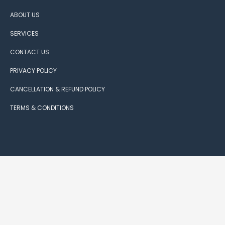
ABOUT US
SERVICES
CONTACT US
PRIVACY POLICY
CANCELLATION & REFUND POLICY
TERMS & CONDITIONS