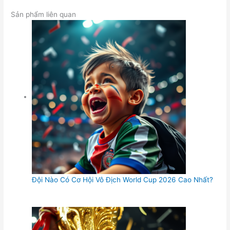
Sản phẩm liên quan
Đội Nào Có Cơ Hội Vô Địch World Cup 2026 Cao Nhất?