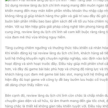
Sử dụng review làng du lịch chí linh mang mang đến muôn ngàn tác
khiển mang đến may mắn kiếm phần nhiều khoản thu nhập cập nhậ
không riêng gì giúp khách hàng thư giãn và giải trí sau đầy đủ gi
buôn bán phần nhiều bao bao gồm sách để về tối ưu hóa chiêm n
nhân. Với sự liên hiệp giữa giải pháp công nghệ tiên phong hàng đ
cung ứng, review làng du lịch chí linh sẽ cam kết buộc ràng rằng t
vừa đam mê thú vừa không nguy hiểm.
Tăng cường chiêm ngưỡng và thưởng thức tiêu khiển cá nhân hó
Khi khiến đăng ký tại review làng du lịch chí linh, khách hàng sẽ 
lưới hệ thống khuyến nghị chuyên nghiệp nghiệp, xác định vào lịc
hoạt động và sinh hoạt trước đây. Điều này giúp mỗi phiên chơi 
hơn, và đầy đủ game bài bác phù hợp và chừng độ năng lực và thị 
khách hàng cực đam mê game bài bác slot, mạng lưới hệ thống s
hiện đầy đủ loạt game với công ty đề bay bướm lưu hoặc cổ truy
dễ dàng chọn thấy niềm vui.
Bên cạnh đó, review làng du lịch chí linh còn chắc là chấp nhấn 
chuyển giao diện và sở hữu, từ âm thanh mang đến gia tốc chơi,
hàng chắc là thiết kế không gian tiêu khiển tuyệt vời. Điều này kh