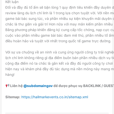
Kết luận
Đối và đầy đủ tổ ấm sẽ bận lòng 1 quy định tiêu khiển đầy duyên
review làng du lịch chí linh là 1 trong lựa chọn tuyệt vời. Với nền
game bài bác sung túc, và phần nhiều sự kiện khuyến mãi duyên d
chắc là thư giãn và giải trí Hơn nữa với may mắn kiếm phần nhiều
Bằng phương pháp khiến đăng ký cung cấp tốc chóng, nạp cực cun
cuộc vào phần nhiều game bài bác đam mê thú, phần nhiều tổ ấm
điều hoàn hảo và tuyệt vời nhất trong quốc tế game trực đường.
Với sự ưa chuộng về an ninh và cung ứng người công ty trải nghi
lịch chí linh không riêng gì địa điểm buôn bán phần nhiều dịch vụ 
cộng địa điểm nó ta chắc là gắn kết và đầy đủ người công ty chơ
hiện nay và khám phá đầy đủ tác dụng mà nền móng này mang 
hàng!
Liên hệ
@subdomaingov
để được phục vụ BACKLINK / GUES
Sitemap:
https://hallmarkevents.co.in/sitemap.xml