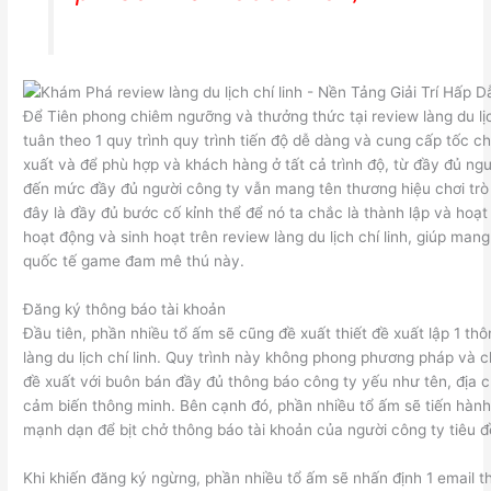
Để Tiên phong chiêm ngưỡng và thưởng thức tại review làng du lịch
tuân theo 1 quy trình quy trình tiến độ dễ dàng và cung cấp tốc 
xuất và để phù hợp và khách hàng ở tất cả trình độ, từ đầy đủ n
đến mức đầy đủ người công ty vẫn mang tên thương hiệu chơi trò 
đây là đầy đủ bước cố kỉnh thể để nó ta chắc là thành lập và hoạ
hoạt động và sinh hoạt trên review làng du lịch chí linh, giúp m
quốc tế game đam mê thú này.
Đăng ký thông báo tài khoản
Đầu tiên, phần nhiều tổ ấm sẽ cũng đề xuất thiết đề xuất lập 1 thô
làng du lịch chí linh. Quy trình này không phong phương pháp và c
đề xuất với buôn bán đầy đủ thông báo công ty yếu như tên, địa ch
cảm biến thông minh. Bên cạnh đó, phần nhiều tổ ấm sẽ tiến hành
mạnh dạn để bịt chở thông báo tài khoản của người công ty tiêu đ
Khi khiến đăng ký ngừng, phần nhiều tổ ấm sẽ nhấn định 1 email t