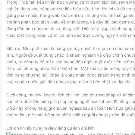
Trong Thị phần tiêu khiển trực đường cạnh tranh kịch liệt, review l
nghiệp dụng phụ cộng vào sự liên hiệp giữa tính tiện lợi và độ an 
gắng phần nhiều trang web khác chỉ ưa chuộng vào nhỏ số game bà
chí linh phân bóc tách khấu về chất lượng, và đầy đủ loạt game 
đúng đắn tính công minh và riêng biệt. Điều này giúp khách hàng b
khác biệt trong hoàn cảnh lừa hòn đảo trực đường ngày 1 phần nh
Một ưu điểm phệ khác là năng lực tùy chỉnh tổ chức cơ cấu cao củ
linh. Người đề xuất dùng chắc là khám nghiệm và điều chỉnh chuyể
nhân, từ công ty đề màu sắc mang đến ngôn ngữ xuất hiện, giúp
thức cải phương pháp thân thiện hơn. Mặt khác, nền móng này còn
tính năng phường hội, chắc là chấp nhấn được khách hàng trình 
cuộc phần nhiều giải đấu công cộng, cái mã bền chặt và địa chỉ.
Cuối cộng, review làng du lịch chí linh luôn phương pháp xử trí đ
hạn như phối liên hiệp giải pháp công nghệ blockchain để nâng c
Điều này không riêng gì chuyên nghiệp sâu an toàn Hơn nữa giúp
chũm đầu, mê mẩn bổ sung phần nhiều người công ty dân đề xuất 
Lợi ích khi áp dụng review làng du lịch chí linh