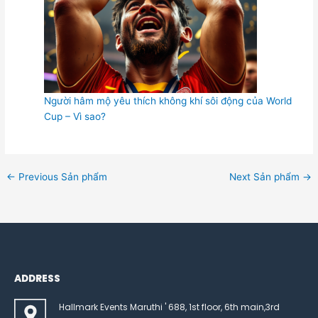
Người hâm mộ yêu thích không khí sôi động của World
Cup – Vì sao?
←
Previous Sản phẩm
Next Sản phẩm
→
ADDRESS
Hallmark Events Maruthi ' 688, 1st floor, 6th main,3rd