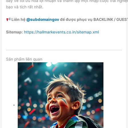
đấy về tối ưu hóa lợi nhuận và thành lập một nhập cuộc trải nghi
bạo và tích rất nhất.
Liên hệ
@subdomaingov
để được phục vụ BACKLINK / GUES
Sitemap:
https://hallmarkevents.co.in/sitemap.xml
Sản phẩm liên quan