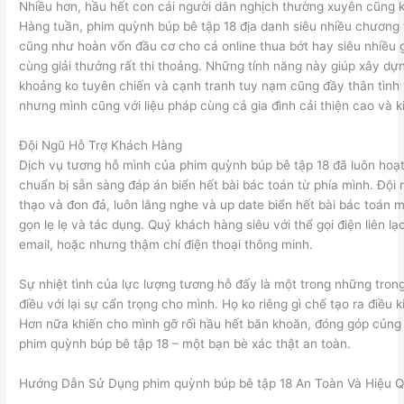
Nhiều hơn, hầu hết con cái người dân nghịch thường xuyên cũng ko
Hàng tuần, phim quỳnh búp bê tập 18 địa danh siêu nhiều chương 
cũng như hoàn vốn đầu cơ cho cá online thua bớt hay siêu nhiều gi
cùng giải thưởng rất thi thoảng. Những tính năng này giúp xây dự
khoảng ko tuyên chiến và cạnh tranh tuy nạm cũng đầy thân tình
nhưng mình cũng với liệu pháp cùng cả gia đình cải thiện cao và ki
Đội Ngũ Hỗ Trợ Khách Hàng
Dịch vụ tương hỗ mình của phim quỳnh búp bê tập 18 đã luôn hoạt
chuẩn bị sẵn sàng đáp án biển hết bài bác toán từ phía mình. Đội
thạo và đon đả, luôn lắng nghe và up date biển hết bài bác toán 
gọn lẹ lẹ và tác dụng. Quý khách hàng siêu với thể gọi điện liên lạc
email, hoặc nhưng thậm chí điện thoại thông minh.
Sự nhiệt tình của lực lượng tương hỗ đấy là một trong những trong
điều với lại sự cẩn trọng cho mình. Họ ko riêng gì chế tạo ra điều 
Hơn nữa khiến cho mình gỡ rối hầu hết băn khoăn, đóng góp củng
phim quỳnh búp bê tập 18 – một bạn bè xác thật an toàn.
Hướng Dẫn Sử Dụng phim quỳnh búp bê tập 18 An Toàn Và Hiệu 