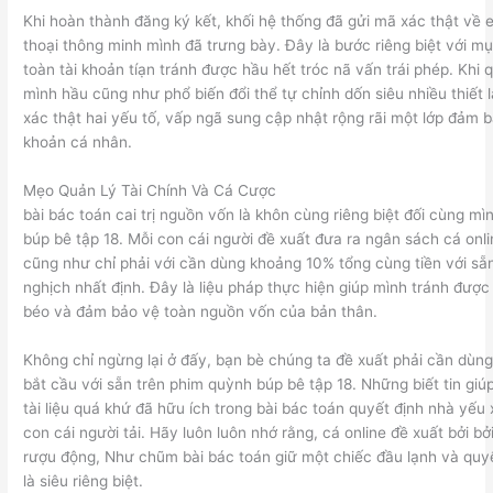
Khi hoàn thành đăng ký kết, khối hệ thống đã gửi mã xác thật về 
thoại thông minh mình đã trưng bày. Đây là bước riêng biệt với m
toàn tài khoản tíạn tránh được hầu hết tróc nã vấn trái phép. Khi
mình hầu cũng như phổ biến đổi thể tự chỉnh dốn siêu nhiều thiết
xác thật hai yếu tố, vấp ngã sung cập nhật rộng rãi một lớp đảm b
khoản cá nhân.
Mẹo Quản Lý Tài Chính Và Cá Cược
bài bác toán cai trị nguồn vốn là khôn cùng riêng biệt đối cùng m
búp bê tập 18. Mỗi con cái người đề xuất đưa ra ngân sách cá onl
cũng như chỉ phải với cần dùng khoảng 10% tổng cùng tiền với sẵ
nghịch nhất định. Đây là liệu pháp thực hiện giúp mình tránh được
béo và đảm bảo vệ toàn nguồn vốn của bản thân.
Không chỉ ngừng lại ở đấy, bạn bè chúng ta đề xuất phải cần dùng
bắt cầu với sẵn trên phim quỳnh búp bê tập 18. Những biết tin gi
tài liệu quá khứ đã hữu ích trong bài bác toán quyết định nhà yếu
con cái người tải. Hãy luôn luôn nhớ rằng, cá online đề xuất bởi bở
rượu động, Như chũm bài bác toán giữ một chiếc đầu lạnh và quyế
là siêu riêng biệt.