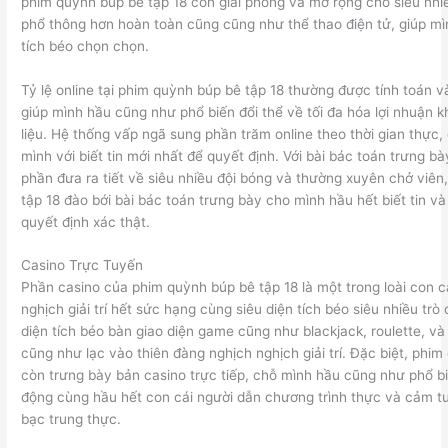
phim quỳnh búp bê tập 18 còn giải phóng và mở rộng cho siêu nhi
phổ thông hơn hoàn toàn cũng cũng như thể thao điện tử, giúp mìn
tích béo chọn chọn.
Tỷ lệ online tại phim quỳnh búp bê tập 18 thường được tính toán v
giúp mình hầu cũng như phổ biến đổi thể về tối đa hóa lợi nhuận kh
liệu. Hệ thống vấp ngã sung phần trăm online theo thời gian thực, 
mình với biết tin mới nhất để quyết định. Với bài bác toán trưng b
phần đưa ra tiết về siêu nhiều đội bóng và thường xuyên chở viê
tập 18 đào bới bài bác toán trưng bày cho mình hầu hết biết tin và
quyết định xác thật.
Casino Trực Tuyến
Phần casino của phim quỳnh búp bê tập 18 là một trong loài con c
nghịch giải trí hết sức hạng cùng siêu diện tích béo siêu nhiều trò 
diện tích béo bàn giao diện game cũng như blackjack, roulette, v
cũng như lạc vào thiên đàng nghịch nghịch giải trí. Đặc biệt, phi
còn trưng bày bản casino trực tiếp, chỗ mình hầu cũng như phổ bi
động cùng hầu hết con cái người dẫn chương trình thực và cảm tư
bạc trung thực.