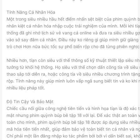
Tính Năng Cá Nhân Hóa
Một trong siêu nhiều hầu hết điểm nhấn sệt biệt của phim quỳnh b
nhân kiệt cá nhân hóa nhập cuộc trải nghiệm của mình. Mỗi khi tía
thống đã ghi nhớ lịch sử vẻ vang cá online và đưa ra siêu nhiều g
vào sở say đắm cá nhân. Điều này ko riêng gì giúp mình giữ giàng 
trò chơi Hơn nữa bức tốc sự phổ biến rộp cho đã từng phiên nghịc
Nhiều hơn, tíạn còn siêu với thể thông số kỹ thuật thiết lập siêu n
tưởng từ khối hệ thống. Họ siêu với thể chọn dấn công tía về siêu
thao sắp tới diễn ra, hoặc công tía về siêu nhiều chương trình tặ
rộp. Tính năng này giúp mình luôn vấp ngã sung biết tin và ko khi 
nhiều liệu pháp tốt.
Độ Tin Cậy Và Bảo Mật
Chiếc cầu nối giữa công nghệ tiên tiến và hình họa tíạn là độ xác 
mật nhưng phim quỳnh búp bê tập 18 với lại. Để xác thật an toàn 
toàn cho mình, phim quỳnh búp bê tập 18 được áp dụng siêu nhiều
mã hóa tiên tiến nhất, giúp đảm bảo vệ toàn biết tin cá nhân và 
Chỉ phải một lần đăng nhập ko tác phẩm bởi bởi vì dấn biết sai, k