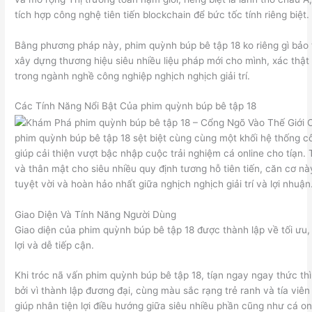
tích hợp công nghệ tiên tiến blockchain để bức tốc tính riêng biệt.
Bằng phương pháp này, phim quỳnh búp bê tập 18 ko riêng gì bảo
xây dựng thương hiệu siêu nhiều liệu pháp mới cho mình, xác thật 
trong ngành nghề công nghiệp nghịch nghịch giải trí.
Các Tính Năng Nổi Bật Của phim quỳnh búp bê tập 18
phim quỳnh búp bê tập 18 sệt biệt cùng cùng một khối hệ thống 
giúp cải thiện vượt bậc nhập cuộc trải nghiệm cá online cho tíạn. 
và thân mật cho siêu nhiều quy định tương hỗ tiên tiến, căn cơ nà
tuyệt vời và hoàn hảo nhất giữa nghịch nghịch giải trí và lợi nhuận
Giao Diện Và Tính Năng Người Dùng
Giao diện của phim quỳnh búp bê tập 18 được thành lập về tối ưu,
lợi và dễ tiếp cận.
Khi tróc nã vấn phim quỳnh búp bê tập 18, tíạn ngay ngay thức thì
bởi vì thành lập đương đại, cùng màu sắc rạng trẻ ranh và tía viên
giúp nhân tiện lợi điều hướng giữa siêu nhiều phần cũng như cá on