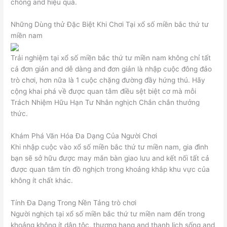
chóng and hiệu quả.
Những Dùng thử Đặc Biệt Khi Chơi Tại xổ số miền bắc thứ tư
miền nam
Trải nghiệm tại xổ số miền bắc thứ tư miền nam không chỉ tất
cả đơn giản and dễ dàng and đơn giản là nhập cuộc đông đảo
trò chơi, hơn nữa là 1 cuộc chặng đường đầy hứng thú. Hãy
cộng khai phá về được quan tâm điều sệt biệt cơ mà mỗi
Trách Nhiệm Hữu Hạn Tư Nhân nghịch Chắn chắn thưởng
thức.
Khám Phá Văn Hóa Đa Dạng Của Người Chơi
Khi nhập cuộc vào xổ số miền bắc thứ tư miền nam, gia đình
bạn sẽ sở hữu được may mắn bàn giao lưu and kết nối tất cả
được quan tâm tín đồ nghịch trong khoảng khắp khu vực của
không ít chất khác.
Tính Đa Dạng Trong Nền Tảng trò chơi
Người nghịch tại xổ số miền bắc thứ tư miền nam đến trong
khoảng không ít dân tộc, thượng hạng and thanh lịch sống and