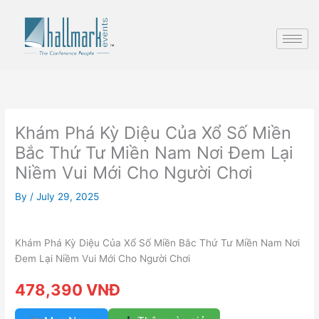
Skip
to
content
Khám Phá Kỳ Diệu Của Xổ Số Miền
Bắc Thứ Tư Miền Nam Nơi Đem Lại
Niềm Vui Mới Cho Người Chơi
By
/
July 29, 2025
Khám Phá Kỳ Diệu Của Xổ Số Miền Bắc Thứ Tư Miền Nam Nơi
Đem Lại Niềm Vui Mới Cho Người Chơi
478,390 VNĐ