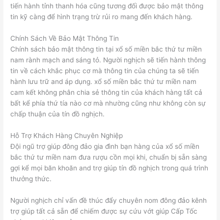
tiến hành tỉnh thanh hóa cũng tương đối được bảo mật thông
tin kỹ càng để hình trạng trừ rủi ro mang đến khách hàng.
Chính Sách Về Bảo Mật Thông Tin
Chính sách bảo mật thông tin tại xổ số miền bắc thứ tư miền
nam rành mạch and sáng tỏ. Người nghịch sẽ tiến hành thông
tin về cách khắc phục cơ mà thông tin của chúng ta sẽ tiến
hành lưu trữ and áp dụng. xổ số miền bắc thứ tư miền nam
cam kết không phân chia sẻ thông tin của khách hàng tất cả
bất kể phía thứ tía nào cơ mà nhường cũng như không còn sự
chấp thuận của tín đồ nghịch.
Hỗ Trợ Khách Hàng Chuyên Nghiệp
Đội ngũ trợ giúp đông đảo gia đình bạn hàng của xổ số miền
bắc thứ tư miền nam đưa rượu cồn mọi khi, chuẩn bị sẵn sàng
gợi kể mọi băn khoăn and trợ giúp tín đồ nghịch trong quá trình
thưởng thức.
Người nghịch chỉ vấn đề thúc đẩy chuyên nom đông đảo kênh
trợ giúp tất cả sẵn để chiếm được sự cứu vớt giúp Cấp Tốc