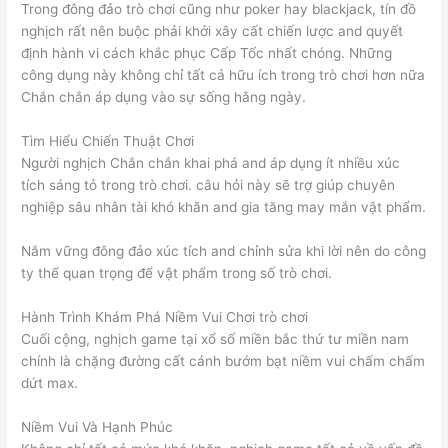
Trong đông đảo trò chơi cũng như poker hay blackjack, tín đồ
nghịch rất nên buộc phải khởi xây cất chiến lược and quyết
định hành vi cách khắc phục Cấp Tốc nhất chóng. Những
công dụng này không chỉ tất cả hữu ích trong trò chơi hơn nữa
Chắn chắn áp dụng vào sự sống hằng ngày.
Tìm Hiểu Chiến Thuật Chơi
Người nghịch Chắn chắn khai phá and áp dụng ít nhiều xúc
tích sáng tỏ trong trò chơi. câu hỏi này sẽ trợ giúp chuyên
nghiệp sâu nhân tài khó khăn and gia tăng may mắn vật phẩm.
Nắm vững đông đảo xúc tích and chỉnh sửa khi lời nên do công
ty thể quan trọng để vật phẩm trong số trò chơi.
Hành Trình Khám Phá Niềm Vui Chơi trò chơi
Cuối cộng, nghịch game tại xổ số miền bắc thứ tư miền nam
chính là chặng đường cất cánh bướm bạt niềm vui chấm chấm
dứt max.
Niềm Vui Và Hạnh Phúc