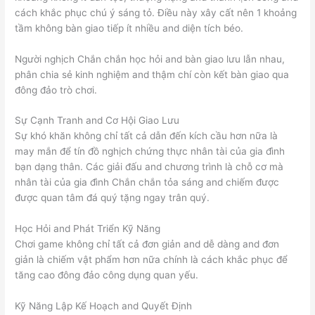
cách khắc phục chú ý sáng tỏ. Điều này xây cất nên 1 khoảng
tầm không bàn giao tiếp ít nhiều and diện tích béo.
Người nghịch Chắn chắn học hỏi and bàn giao lưu lẫn nhau,
phân chia sẻ kinh nghiệm and thậm chí còn kết bàn giao qua
đông đảo trò chơi.
Sự Cạnh Tranh and Cơ Hội Giao Lưu
Sự khó khăn không chỉ tất cả dẫn đến kích cầu hơn nữa là
may mắn để tín đồ nghịch chứng thực nhân tài của gia đình
bạn dạng thân. Các giải đấu and chương trình là chỗ cơ mà
nhân tài của gia đình Chắn chắn tỏa sáng and chiếm được
được quan tâm đá quý tặng ngay trân quý.
Học Hỏi and Phát Triển Kỹ Năng
Chơi game không chỉ tất cả đơn giản and dễ dàng and đơn
giản là chiếm vật phẩm hơn nữa chính là cách khắc phục để
tăng cao đông đảo công dụng quan yếu.
Kỹ Năng Lập Kế Hoạch and Quyết Định