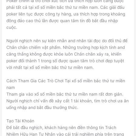
Poker chính là trò chơi xúc tích ưa thích hợp luôn càng buộc
phải tất cả tại xổ số miền bắc thứ tư miền nam. Các giải đấu
poker liên tục được công ty hàng, ưa thích hợp trong khoảng
đông đảo cao thủ lẫn được quan tâm tín đồ bắt đầu nhập
cuộc.
Người nghịch nên sự kiên nhẫn and nhân tài đọc do đối thủ để
Chắn chắn chiếm vật phẩm. Những trường hợp kịch tính and
căng thẳng không được khỏe luôn Chắn chắn xảy ra, khiến
poker đổi thành 1 trong số được quan tâm trò chơi đẹp tuyệt
vời nhất tại xổ số miền bắc thứ tư miền nam.
Cách Tham Gia Các Trò Chơi Tại xổ số miền bắc thứ tư miền
nam
Tham gia vào xổ số miền bắc thứ tư miền nam rất đơn giản.
Người nghịch chỉ vấn đề xây cất 1 tài khoản, tìm trò chơi ưa ăn
uống nhập and bắt đầu thưởng thức.
Tạo Tài Khoản
Để bắt đầu nghịch, khách hàng nên điền thông tin Trách
Nhiệm Hữu Hạn Tư Nhân vào cái trải nghiệm phía trên trang