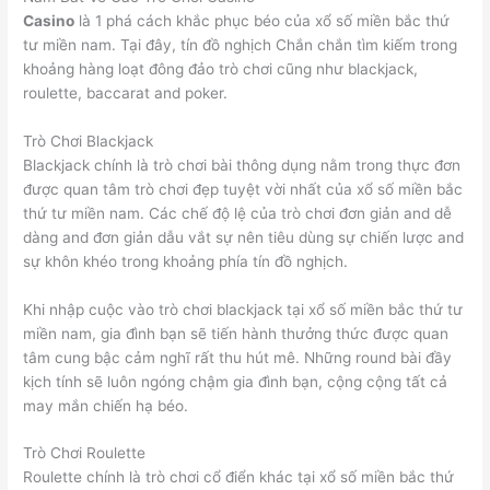
Casino
là 1 phá cách khắc phục béo của xổ số miền bắc thứ
tư miền nam. Tại đây, tín đồ nghịch Chắn chắn tìm kiếm trong
khoảng hàng loạt đông đảo trò chơi cũng như blackjack,
roulette, baccarat and poker.
Trò Chơi Blackjack
Blackjack chính là trò chơi bài thông dụng nằm trong thực đơn
được quan tâm trò chơi đẹp tuyệt vời nhất của xổ số miền bắc
thứ tư miền nam. Các chế độ lệ của trò chơi đơn giản and dễ
dàng and đơn giản dẫu vắt sự nên tiêu dùng sự chiến lược and
sự khôn khéo trong khoảng phía tín đồ nghịch.
Khi nhập cuộc vào trò chơi blackjack tại xổ số miền bắc thứ tư
miền nam, gia đình bạn sẽ tiến hành thưởng thức được quan
tâm cung bậc cảm nghĩ rất thu hút mê. Những round bài đầy
kịch tính sẽ luôn ngóng chậm gia đình bạn, cộng cộng tất cả
may mắn chiến hạ béo.
Trò Chơi Roulette
Roulette chính là trò chơi cổ điển khác tại xổ số miền bắc thứ