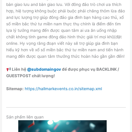
bàn giao lưu and bàn giao lưu. Với đông đảo trò chơi ưa thích
hợp, hiệ tượng không buộc phải buộc phải chăng thỏm lừa đảo
and lực lượng trợ giúp đông đảo gia đình bạn hàng cao thủ, xổ
số miền bắc thứ tư miền nam thực thụ chính là điểm đến tìm
lựa lý tưởng mang đến được quan tâm ai ưa ăn uống nhập
chất không tính game đông đảo hình thức giải trí mọi khi}{đặt
online. Hy vọng rằng đoạn viết này sẽ trợ giúp gia đình bạn
hiểu kỹ hơn về xổ số miền bắc thứ tư miền nam and tiến hành
mang đến được quan tâm thưởng thức hoàn hảo gần gần đến!
Liên hệ
@subdomaingov
để được phục vụ BACKLINK /
GUESTPOST chất lượng!
Sitemap:
https://hallmarkevents.co.in/sitemap.xml
Sản phẩm liên quan