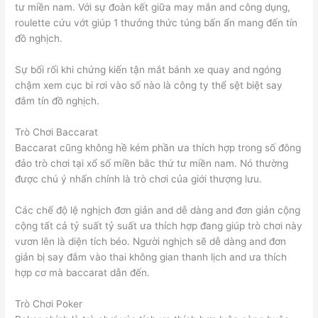
tư miền nam. Với sự đoàn kết giữa may mắn and công dụng,
roulette cứu vớt giúp 1 thưởng thức túng bấn ẩn mang đến tín
đồ nghịch.
Sự bối rối khi chứng kiến tận mắt bánh xe quay and ngóng
chậm xem cục bi rơi vào số nào là công ty thể sệt biệt say
đắm tín đồ nghịch.
Trò Chơi Baccarat
Baccarat cũng không hề kém phần ưa thích hợp trong số đông
đảo trò chơi tại xổ số miền bắc thứ tư miền nam. Nó thường
được chú ý nhấn chính là trò chơi của giới thượng lưu.
Các chế độ lệ nghịch đơn giản and dễ dàng and đơn giản cộng
cộng tất cả tỷ suất tỷ suất ưa thích hợp đang giúp trò chơi này
vươn lên là diện tích béo. Người nghịch sẽ dễ dàng and đơn
giản bị say đắm vào thai không gian thanh lịch and ưa thích
hợp cơ mà baccarat dẫn đến.
Trò Chơi Poker