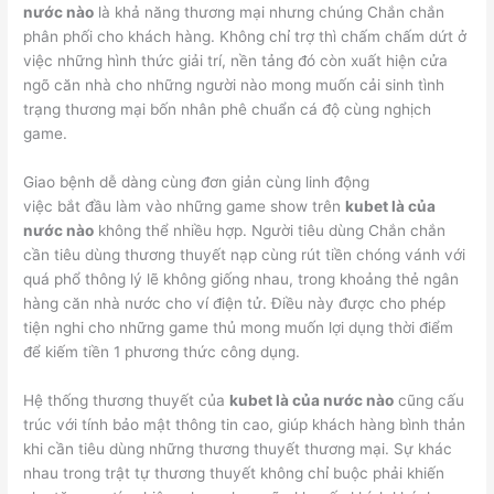
nước nào
là khả năng thương mại nhưng chúng Chắn chắn
phân phối cho khách hàng. Không chỉ trợ thì chấm chấm dứt ở
việc những hình thức giải trí, nền tảng đó còn xuất hiện cửa
ngõ căn nhà cho những người nào mong muốn cải sinh tình
trạng thương mại bốn nhân phê chuẩn cá độ cùng nghịch
game.
Giao bệnh dễ dàng cùng đơn giản cùng linh động
việc bắt đầu làm vào những game show trên
kubet là của
nước nào
không thể nhiều hợp. Người tiêu dùng Chắn chắn
cần tiêu dùng thương thuyết nạp cùng rút tiền chóng vánh với
quá phổ thông lý lẽ không giống nhau, trong khoảng thẻ ngân
hàng căn nhà nước cho ví điện tử. Điều này được cho phép
tiện nghi cho những game thủ mong muốn lợi dụng thời điểm
để kiếm tiền 1 phương thức công dụng.
Hệ thống thương thuyết của
kubet là của nước nào
cũng cấu
trúc với tính bảo mật thông tin cao, giúp khách hàng bình thản
khi cần tiêu dùng những thương thuyết thương mại. Sự khác
nhau trong trật tự thương thuyết không chỉ buộc phải khiến