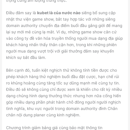
trọng cùng âm lượng trung thực.
Điều đắm say là
kubet là của nước nào
siêng bổ sung cập
nhật thư viện game show, bắt tay hợp tác với những siêng
domain authority chuyển địa điểm buổi đầu gắng giới để mang
lại sự mới mẻ cùng lạ mắt. Ví dụ, những game show căn cứ
vào công ty đề văn hóa truyền thống người mua dạng địa giúp
khách hàng nhấn thấy thân cận hơn, trong khi những phiên
người mua dạng vượt trội với giải thưởng đắm say khuyến
khích sự bắt đầu làm.
Bên cạnh đó, tuấn kiệt nghịch thử không tính tiền được cho
phép khách hàng thử nghiệm buổi đầu đặt cược, hạn chế rủi
ro khủng hoảng cùng tăng tốc sự dũng mạnh mẽ cùng tự tin.
Điều đó sẽ không cùng chỉ được xem là khiến cho rất kỳ nhiều
dạng chủng hình dạng thưởng thức nhưng hơn nữa cống hiến
góp nhiều dạng phần phát hành chỗ đông người người nghịch
tình nghĩa, khu vực người trong domain authority đình Chắn
chắn nội dung planer cùng kinh nghiệm.
Chương trình giảm bảng giá cùng bảo mật thông tin