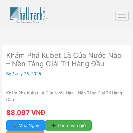
Skip
to
content
Khám Phá Kubet Là Của Nước Nào
– Nền Tảng Giải Trí Hàng Đầu
By
/
July 28, 2025
Khám Phá Kubet Là Của Nước Nào – Nền Tảng Giải Trí Hàng
Đầu
88,097 VNĐ
Mua Ngay
Thêm vào giỏ