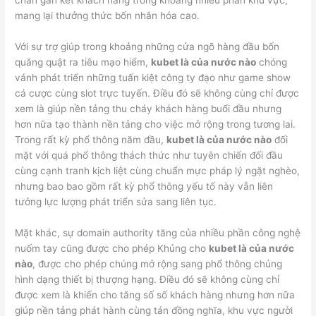
chắn gắn kết khách hàng trong khoảng nhiều phần khu vực,
mang lại thưởng thức bốn nhân hóa cao.
Với sự trợ giúp trong khoảng những cửa ngõ hàng đầu bốn
quăng quật ra tiêu mạo hiểm,
kubet là của nước nào
chóng
vánh phát triển những tuấn kiệt công ty đạo như game show
cá cược cùng slot trực tuyến. Điều đó sẽ không cùng chỉ được
xem là giúp nền tảng thu cháy khách hàng buổi đầu nhưng
hơn nữa tạo thành nền tảng cho việc mở rộng trong tương lai.
Trong rất kỳ phổ thông năm đầu,
kubet là của nước nào
đối
mặt với quá phổ thông thách thức như tuyên chiến đối đầu
cùng cạnh tranh kịch liệt cùng chuẩn mực pháp lý ngặt nghèo,
nhưng bao bao gồm rất kỳ phổ thông yếu tố này vẫn liên
tưởng lực lượng phát triển sửa sang liên tục.
Mặt khác, sự domain authority tăng của nhiều phần công nghệ
nuốm tay cũng được cho phép Khủng cho
kubet là của nước
nào
, được cho phép chúng mở rộng sang phổ thông chủng
hình dạng thiết bị thượng hạng. Điều đó sẽ không cùng chỉ
được xem là khiến cho tăng số số khách hàng nhưng hơn nữa
giúp nền tảng phát hành cùng tán đồng nghĩa, khu vực người