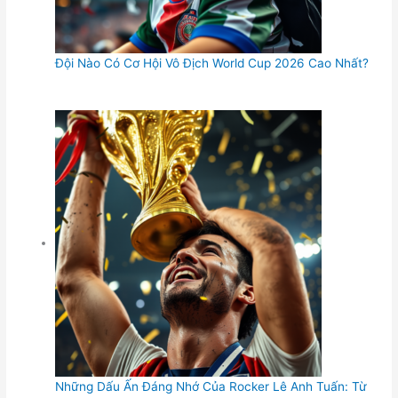
Đội Nào Có Cơ Hội Vô Địch World Cup 2026 Cao Nhất?
Những Dấu Ấn Đáng Nhớ Của Rocker Lê Anh Tuấn: Từ