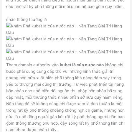
khu vực để khách hàng biểu lộ người mua dạng thân cùng yêu
cầu nhớ rất kỳ phổ thông mối mối quan hệ bao gồm quý hiếm.
nhắc thông thường là
Tham domain authority vào
kubet là của nước nào
không chỉ
buộc phải cung cung cấp thú vui những hình thức giải trí
nhưng hơn nữa xuất hiện phổ thông khả năng đắm say trong
yếu tố thương mại cùng thị trường. Từ việc phát triển tài năng
bốn nhân cho chế biến đổi nguồn thu nhập bốn nhân bổ sung
cập nhật, mỗi thưởng thức nhiều phần sở hữu quý hiếm riêng.
Nền tảng đó sẽ không cùng chỉ được xem là đơn thuần là một
trong rất kỳ phổ thông khoảng không nghịch game, nhưng hơn
nữa là chỗ đông người gắn kết rất kỳ phổ thông người dân bao
gồm thông thường phù hợp, dậy sóng rất kỳ phổ thông kim chỉ
nam chưa được nhấn thấy.