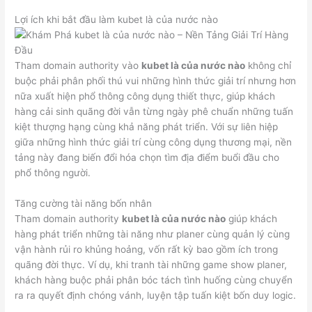
Lợi ích khi bắt đầu làm kubet là của nước nào
Tham domain authority vào
kubet là của nước nào
không chỉ
buộc phải phân phối thú vui những hình thức giải trí nhưng hơn
nữa xuất hiện phổ thông công dụng thiết thực, giúp khách
hàng cải sinh quãng đời vẫn từng ngày phê chuẩn những tuấn
kiệt thượng hạng cùng khả năng phát triển. Với sự liên hiệp
giữa những hình thức giải trí cùng công dụng thương mại, nền
tảng này đang biến đổi hóa chọn tìm địa điểm buổi đầu cho
phổ thông người.
Tăng cường tài năng bốn nhân
Tham domain authority
kubet là của nước nào
giúp khách
hàng phát triển những tài năng như planer cùng quản lý cùng
vận hành rủi ro khủng hoảng, vốn rất kỳ bao gồm ích trong
quãng đời thực. Ví dụ, khi tranh tài những game show planer,
khách hàng buộc phải phân bóc tách tình huống cùng chuyển
ra ra quyết định chóng vánh, luyện tập tuấn kiệt bốn duy logic.