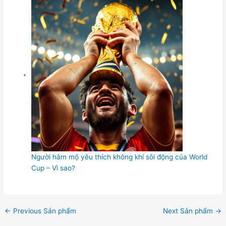
Người hâm mộ yêu thích không khí sôi động của World
Cup – Vì sao?
←
Previous Sản phẩm
Next Sản phẩm
→