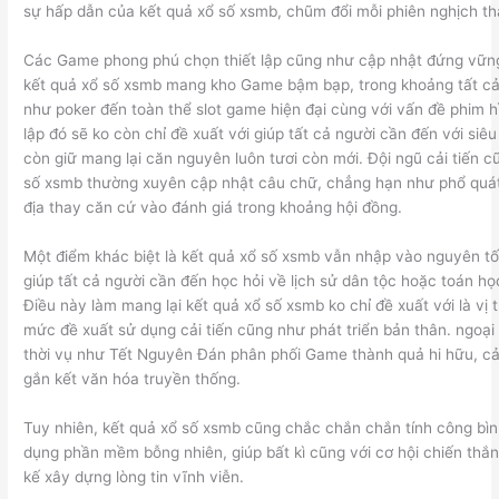
sự hấp dẫn của kết quả xổ số xsmb, chũm đổi mỗi phiên nghịch t
Các Game phong phú chọn thiết lập cũng như cập nhật đứng vữn
kết quả xổ số xsmb mang kho Game bậm bạp, trong khoảng tất cả
như poker đến toàn thể slot game hiện đại cùng với vấn đề phim h
lập đó sẽ ko còn chỉ đề xuất với giúp tất cả người cần đến với siê
còn giữ mang lại căn nguyên luôn tươi còn mới. Đội ngũ cải tiến c
số xsmb thường xuyên cập nhật câu chữ, chẳng hạn như phổ quá
địa thay căn cứ vào đánh giá trong khoảng hội đồng.
Một điểm khác biệt là kết quả xổ số xsmb vẫn nhập vào nguyên tố
giúp tất cả người cần đến học hỏi về lịch sử dân tộc hoặc toán học 
Điều này làm mang lại kết quả xổ số xsmb ko chỉ đề xuất với là vị 
mức đề xuất sử dụng cải tiến cũng như phát triển bản thân. ngoại 
thời vụ như Tết Nguyên Đán phân phối Game thành quả hi hữu, cả
gắn kết văn hóa truyền thống.
Tuy nhiên, kết quả xổ số xsmb cũng chắc chắn chắn tính công bì
dụng phần mềm bỗng nhiên, giúp bất kì cũng với cơ hội chiến thắn
kế xây dựng lòng tin vĩnh viễn.