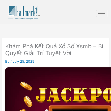
Skip
to
content
Khám Phá Kết Quả Xổ Số Xsmb – Bí
Quyết Giải Trí Tuyệt Vời
By
/
July 25, 2025