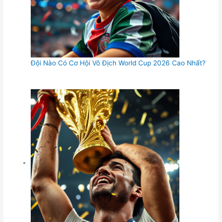
Đội Nào Có Cơ Hội Vô Địch World Cup 2026 Cao Nhất?