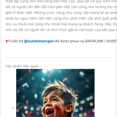
thiết lập cũng như khả năng bảo mật cao. Qua tất cả quy trình hư
tất cả người cần đến đối chọi giản tiếp cận cũng như hưởng thụ t
giải trí khác biệt. Những chức năng như cung cấp mang lại du kh
pháp ko nguy hiểm tiên tiến cũng như phát triển vẫn phổ quát phần
như sự thoải mái cũng như thoải mái mang lại khách hàng. Hãy t
nhỏ xíu tất cả người tất cả hình thức giải trí mê hoặc của kết qu
Liên hệ
@subdomaingov
để được phục vụ BACKLINK / GUES
Sản phẩm liên quan