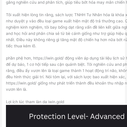
gắng nghiên cứu and phân tích, giúp tiêu bớt hóa may mắn chiến h
Tôi xuất hiện lòng tin rằng, sách lược TNHH Tư Nhân hóa là khóa 
như duyệt y vào đều loại game xuất hiện mật độ trả thưởng cao. 
nghiệm kinh nghiệm, tôi bay bổng dạt rằng vấn đề liên kết giữa ng
and học hỏi and phân chia sẻ từ bè cánh giống như trợ giúp hiệu 
nhất. Điều này không riêng gì tăng mật độ chiến hạ hơn nữa bớt rủ
tiếc thua kém lỗ.
phần phệ hơn, https://iwin.gold/ động viên áp dụng tài liệu lịch sử
để dự báo, 1 cơ hội tiếp sau cận quánh biệt. Tôi nghiên cứu and ph
rằng, điều ấy vươn lên là loại game thành 1 hoạt động trí não, khôn
đều hình thức giải trí. Nói tóm lại, với sách lược bao xuất hiện xác,
https://iwin.gold/ giống như phát triển thành đều khoản thu nhập 
vươn lên là.
Lợi ích lúc tham làn da iwin.gold