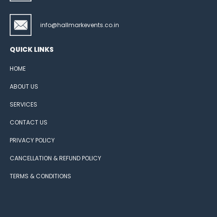
info@hallmarkevents.co.in
QUICK LINKS
HOME
ABOUT US
SERVICES
CONTACT US
PRIVACY POLICY
CANCELLATION & REFUND POLICY
TERMS & CONDITIONS