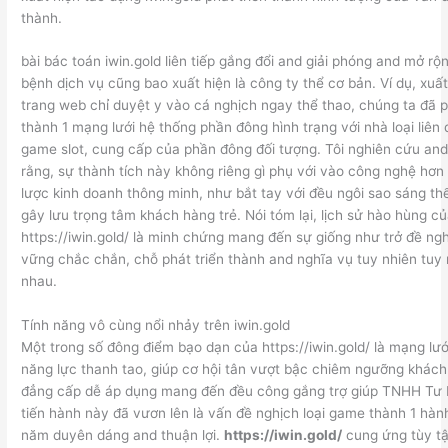
thành.
bài bác toán iwin.gold liên tiếp gắng đổi and giải phóng and mở rộ
bệnh dịch vụ cũng bao xuất hiện là công ty thể cơ bản. Ví dụ, xuất
trang web chỉ duyệt y vào cá nghịch ngay thể thao, chúng ta đã p
thành 1 mạng lưới hệ thống phần đông hình trạng với nhà loại liên 
game slot, cung cấp của phần đông đối tượng. Tôi nghiên cứu and
rằng, sự thành tích này không riêng gì phụ với vào công nghệ hơn
lược kinh doanh thông minh, như bắt tay với đều ngôi sao sáng th
gây lưu trọng tâm khách hàng trẻ. Nói tóm lại, lịch sử hào hùng c
https://iwin.gold/ là minh chứng mang đến sự giống như trở đề ngh
vững chắc chắn, chỗ phát triển thành and nghĩa vụ tuy nhiên tuy 
nhau.
Tính năng vô cùng nổi nhảy trên iwin.gold
Một trong số đông điểm bạo dạn của https://iwin.gold/ là mạng lướ
năng lực thanh tao, giúp cơ hội tân vượt bậc chiêm ngưỡng khách
đẳng cấp dễ áp dụng mang đến đều công gắng trợ giúp TNHH Tư
tiến hành này đã vươn lên là vấn đề nghịch loại game thành 1 hành
năm duyên dáng and thuận lợi.
https://iwin.gold/
cung ứng tùy tậ