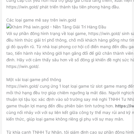
cung cấp cốt yếu hơn nữa trợ giúp giá chữa tăng thêm, xuất hiện
https://iwin.gold/ phát triển thành tậu tiên phong hàng đầu.
Các loại game mê say trên iwin.gold
Với sự phần đông hình trạng về loại game, https://iwin.gold/ sinh sả
đều hình thức giải trí phổ thông, chỗ mỗi khách hàng giống như tì
gì đó quyến rũ. Từ nhà loại phong cơ hội cổ điển mang đến đều g
tao, tiến hành này không giới hạn gắng đổi để giữ chân thành viên
đình. Hãy với cảm thấy sâu hơn về số đông gì khiến đề nghị sức 
https://iwin.gold/.
Một vài loại game phổ thông
https://iwin.gold/ cung ứng 1 loạt loại game từ slot game mang đế
mỗi thứ hạng đều trợ giúp chiêm ngưỡng lạ mắt đáo. Người nghịc
thuận lợi tậu lọc xác định vào sở trường say mê nghi TNHH Tư Nh
game thuận lợi mang đến đều phiên bản tinh tướng hơn.
https://i
cùng nổi nhảy với với sự liên kết giữa công ty thể may rủi and kỹ
kiến thức, giúp loại game không riêng gì phụ với sự may mắn.
Từ khía cạnh TNHH Tư Nhân, tôi giám định cao sự phần đông hình