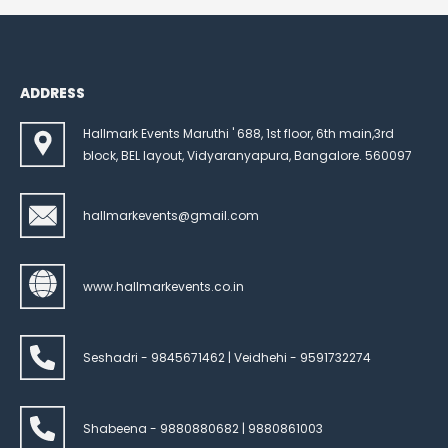
ADDRESS
Hallmark Events Maruthi ' 688, 1st floor, 6th main,3rd
block, BEL layout, Vidyaranyapura, Bangalore. 560097
hallmarkevents@gmail.com
www.hallmarkevents.co.in
Seshadri - 9845671462 | Veidhehi - 9591732274
Shabeena - 9880880682 | 9880861003