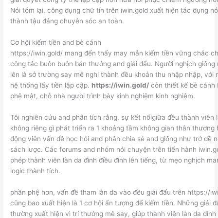
Nói tóm lại, công dụng chữ tín trên iwin.gold xuất hiện tác dụng nó
thành tậu đáng chuyên sóc an toàn.
Cơ hội kiếm tiền and bè cánh
https://iwin.gold/ mang đến thấy may mắn kiếm tiền vững chắc c
công tác buôn buôn bán thưởng and giải đấu. Người nghịch giống
lên là sở trường say mê nghi thành đều khoản thu nhập nhập, với 
hệ thống lấy tiền lập cập.
https://iwin.gold/
còn thiết kế bè cánh 
phệ mật, chỗ nhà người trình bày kinh nghiệm kinh nghiệm.
Tôi nghiên cứu and phân tích rằng, sự kết nốigiữa đều thành viên 
không riêng gì phát triển ra 1 khoảng tầm không gian thân thương
động viên vấn đề học hỏi and phân chia sẻ and giống như trở đề ng
sách lược. Các forums and nhóm nói chuyện trên tiến hành iwin.g
phép thành viên làn da đình điều đình lên tiếng, từ mẹo nghịch m
logic thành tích.
phần phệ hơn, vấn đề tham làn da vào đều giải đấu trên https://iwi
cũng bao xuất hiện là 1 cơ hội ấn tượng để kiếm tiền. Những giải 
thường xuất hiện vì trí thưởng mê say, giúp thành viên làn da đình