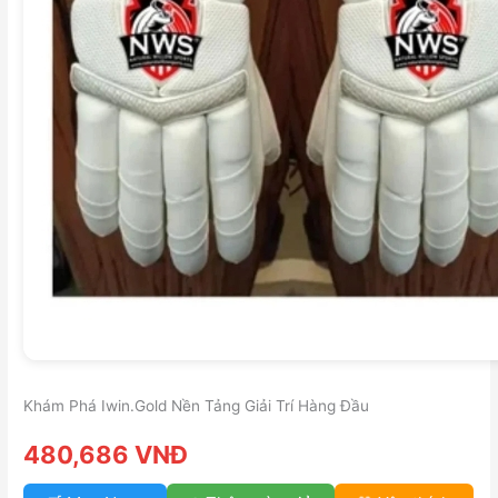
Khám Phá Iwin.Gold Nền Tảng Giải Trí Hàng Đầu
480,686 VNĐ