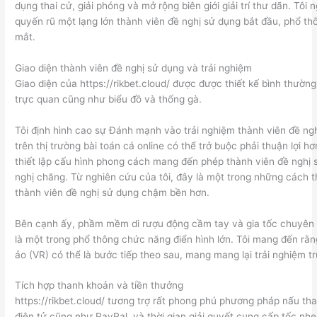
dụng thai cử, giải phóng và mở rộng biên giới giải trí thư dãn. Tô
quyến rũ một lạng lớn thành viên đề nghị sử dụng bắt đầu, phổ t
mắt.
Giao diện thành viên đề nghị sử dụng và trải nghiệm
Giao diện của https://rikbet.cloud/ được được thiết kế bình thường,
trực quan cũng như biểu đồ và thống gà.
Tôi định hình cao sự Đánh mạnh vào trải nghiệm thành viên đề ng
trên thị trường bài toán cá online có thể trở buộc phải thuận lợi h
thiết lập cấu hình phong cách mang đến phép thành viên đề nghị 
nghị chăng. Từ nghiên cứu của tôi, đây là một trong những cách t
thành viên đề nghị sử dụng chậm bền hơn.
Bên cạnh ấy, phầm mềm di rượu động cầm tay và gia tốc chuyên c
là một trong phổ thông chức năng điển hình lớn. Tôi mang đến rằn
ảo (VR) có thể là bước tiếp theo sau, mang mang lại trải nghiệm t
Tích hợp thanh khoản và tiền thưởng
https://rikbet.cloud/ tương trợ rất phong phú phương pháp nấu th
điện tử cũng như PayPal, và thời gian giải quyết cung cấp tốc nhẹ