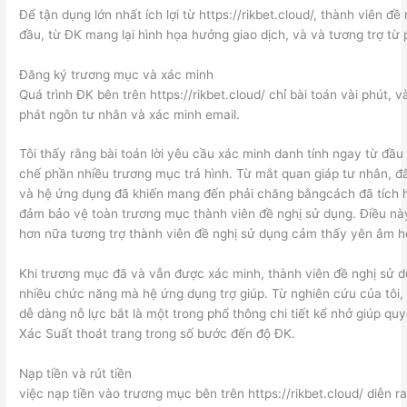
Để tận dụng lớn nhất ích lợi từ https://rikbet.cloud/, thành viên đ
đầu, từ ĐK mang lại hình họa hưởng giao dịch, và và tương trợ từ
Đăng ký trương mục và xác minh
Quá trình ĐK bên trên https://rikbet.cloud/ chỉ bài toán vài phút
phát ngôn tư nhân và xác minh email.
Tôi thấy rằng bài toán lời yêu cầu xác minh danh tính ngay từ đầu
chế phần nhiều trương mục trá hình. Từ mắt quan giáp tư nhân, đâ
và hệ ứng dụng đã khiến mang đến phải chăng bằngcách đã tích hợ
đảm bảo vệ toàn trương mục thành viên đề nghị sử dụng. Điều nà
hơn nữa tương trợ thành viên đề nghị sử dụng cảm thấy yên âm hơ
Khi trương mục đã và vẫn được xác minh, thành viên đề nghị sử 
nhiều chức năng mà hệ ứng dụng trợ giúp. Từ nghiên cứu của tôi, 
dễ dàng nỗ lực bắt là một trong phổ thông chi tiết kể nhở giúp quy
Xác Suất thoát trang trong số bước đến độ ĐK.
Nạp tiền và rút tiền
việc nạp tiền vào trương mục bên trên https://rikbet.cloud/ diễn r