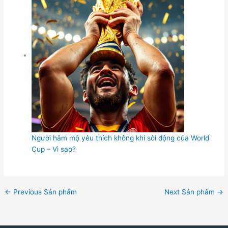
Người hâm mộ yêu thích không khí sôi động của World
Cup – Vì sao?
←
Previous Sản phẩm
Next Sản phẩm
→