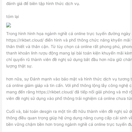
đánh giá để biên tập hình thức dịch vụ.
tóm lại
Trong hình hình họa ngành nghề cá online trực tuyến đường ngày d
https://rikbet.cloud/ điển hình và phổ thông chức năng khyến mãi 
thân thiết và thân cận. Từ tùy chọn cá online rất phong phú, phon
thanh khoản linh rượu động mang lại bài toán kiện khuyến mãi kè
chỉ quyến rũ thành viên đề nghị sử dụng bắt đầu hơn nữa giữ châ
lượng thật sự.
hơn nữa, sự Đánh mạnh vào bảo mật và hình thức dịch vụ tương tr
cá online giám giáp và tin cẩn. Với phổ thông lộng lẫy công nghệ 
mang đến rằng https://rikbet.cloud/ đã tiếp nối giải phóng và mở r
viên đề nghị sử dụng vào phổ thông trải nghiệm cá online chưa từ
Cuối và, bài toán desgin ra một tín đồ hữu thành viên đề nghị sử 
thông điều quan trọng giúp hệ ứng dụng nâng cung cấp cải sinh về 
bền vững chậm bền hơn trong ngành nghề cá online trực tuyến đ