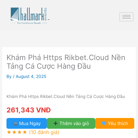
Skip
to
content
Khám Phá Https Rikbet.Cloud Nền
Tảng Cá Cược Hàng Đầu
By
/
August 4, 2025
Khám Phá Https Rikbet.Cloud Nền Tảng Cá Cược Hàng Đầu
261,343 VNĐ
Mua Ngay
Thêm vào giỏ
Yêu thích
★★★★
(10 đánh giá)