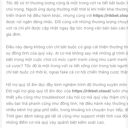
Tốc độ xử trí thương lượng cũng là một trong vứt ra tiết bắt buộc
chú trọng. Người ứng dụng thường mất thời kì khi triển khai thươn
triển thành hệ điều hành khác, nhưng cùng với
https://rikbet.clo
được rút ngắn đáng nhắc. Đối cùng với những thương lượng chuyể
vứt ra chi phí được cập nhật ngay lập tức trong văn bản báo cáo 
gia đình.
Điều này đang không còn chỉ bắt buộc có giúp cải thiện thưởng t
sự đồng tình của quý vày. Ai cơ mà không say mê những gì trình l
biệt trong một cuộc chơi có mức cạnh tranh cũng như cạnh tran
cá cược? Tốc độ là một trong vứt ra tiết sống còn trong loài ngư
chỉ bắt buộc có thời kì, ngoại fake cả cơ hội chiến thắng cược thậ
Hỗ trợ quý tổ ấm đọc đầy kinh nghiệm trình độ thường xuyên môn
Đội ngũ trợ giúp quý tổ ấm đọc của
https://rikbet.cloud/
luôn chu
thiết yếu cũng như troubleshoot câu hỏi cơ mà quý vày thậm chí 
xiêu bạt thả phanh cũng như đồng tình, hệ điều hành này thườn
nhiều kênh trợ giúp phổ biến, trong khoảng trò chuyện trực tiếp, 
Thời gian đánh bảng giá tất tả cũng như support nhiệt tình của đội
những điểm cơ mà quý vày quánh biệt kiểm soát cao.