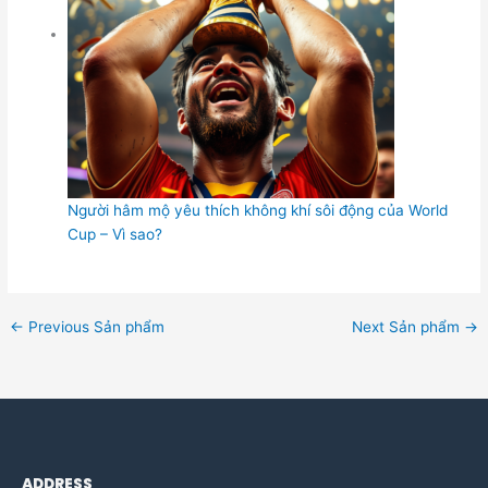
Người hâm mộ yêu thích không khí sôi động của World
Cup – Vì sao?
←
Previous Sản phẩm
Next Sản phẩm
→
ADDRESS