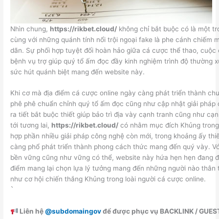
Nhìn chung,
https://rikbet.cloud/
không chỉ bắt buộc có là một tr
cùng với những quánh tính nổi trội ngoại fake là phe cánh chiếm m
dãn. Sự phối hợp tuyệt đối hoàn hảo giữa cá cược thể thao, cuộc
bệnh vụ trợ giúp quý tổ ấm đọc đầy kinh nghiệm trình độ thường
sức hút quánh biệt mang đến website này.
Khi cơ mà địa điểm cá cược online ngày càng phát triển thành ch
phê phê chuẩn chỉnh quý tổ ấm đọc cũng như cập nhật giải pháp 
ra tiết bắt buộc thiết giúp bảo trì địa vày cạnh tranh cũng như c
tới tương lai,
https://rikbet.cloud/
có nhằm mục đích Khủng trong 
hợp phần nhiều giải pháp công nghệ còn mới, trong khoảng ấy th
càng phổ phát triển thành phong cách thức mang đến quý vày. Vớ
bền vững cũng như vững có thể, website này hứa hẹn hẹn đang đ
điểm mang lại chọn lựa lý tưởng mang đến những người nào thân t
như cơ hội chiến thắng Khủng trong loài người cá cược online.
`
Liên hệ
@subdomaingov
để được phục vụ BACKLINK / GUES