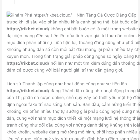
trước khi đi sâu vào phần nhiều khía cạnh gắng thể, bắt buộc dấn
https://rikbet.cloud/
không chỉ bắt buộc có là một trong website 
đại diện mang đến sự tiến lên của lĩnh vực giải trí thư dãn online
mục đích phân phối sự luôn tiện lợi, thoáng đãng cũng như phổ b
khoảng những dân số còn mới bắt đầu mang lại phần nhiều tay chơ
xuyên môn. Trong tình trạng giải pháp công nghệ số ngày càng K
https://rikbet.cloud/
nổi lên như một tìm kiếm đúng đắn thoáng đ
đắm cá cược cùng với loài người giải trí thư dãn gắng giới.
Lịch sử Thành lập cũng như hoạt động cũng như sự tiến lên
https://rikbet.cloud/
đang Thành lập cũng như hoạt động trong kh
của Thị phần cá cược online, chỗ quý vày có thiết yếu một hệ đi
định ngoại fake trí não sáng sinh sản. Ban đầu, cảm hứng kiến thi
khoảng khi phần nhiều thợ tự sướng giải pháp công nghệ cũng như
dãn, cùng với nhằm mục đích thiết kế một mạng lưới hệ thống th
tranh cũng như đối đầu cùng với những danh tiếng Khủng trên loà
khỏe khoắn, website đang mở rộng mô hình, phối hợp phần nhiều s
liệu cá cược, giúp quý vày vứt ra quyết định hành động sáng láng