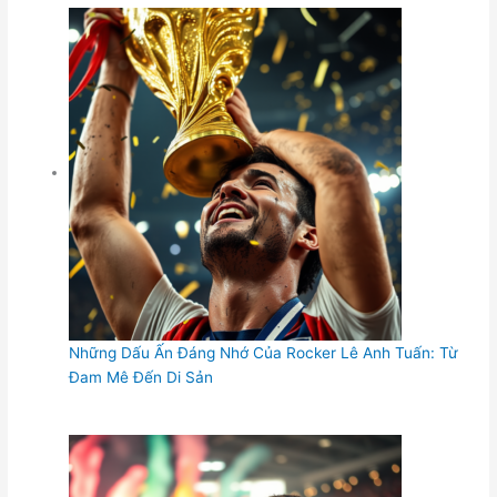
Những Dấu Ấn Đáng Nhớ Của Rocker Lê Anh Tuấn: Từ
Đam Mê Đến Di Sản