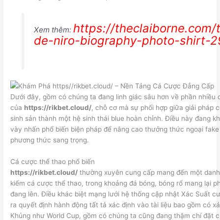
https://theclaiborne.com/
Xem thêm:
de-niro-biography-photo-shirt-
Dưới đây, gồm có chúng ta đang linh giác sâu hơn về phần nhiều
của
https://rikbet.cloud/
, chỗ cơ mà sự phối hợp giữa giải pháp c
sinh sản thành một hệ sinh thái blue hoàn chỉnh. Điều này đang k
vày nhấn phổ biến biện pháp để nâng cao thưởng thức ngoại fake x
phương thức sang trọng.
Cá cược thể thao phổ biến
https://rikbet.cloud/
thường xuyên cung cấp mang đến một danh 
kiếm cá cược thể thao, trong khoảng đá bóng, bóng rổ mang lại p
đang lên. Điều khác biệt mạng lưới hệ thống cập nhật Xác Suất cượ
ra quyết định hành động tất tả xác định vào tài liệu bao gồm có x
Khủng như World Cup, gồm có chúng ta cũng đang thậm chí đặt 