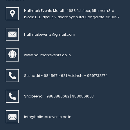
Hallmark Events Maruthi ' 688, 1st floor, 6th main,3rd
block, BEL layout, Vidyaranyapura, Bangalore. 560097
hallmarkevents@gmail.com
www.hallmarkevents.co.in
Seshadri - 9845671462 | Veidhehi - 9591732274
Shabeena - 9880880682 | 9880861003
info@hallmarkevents.co.in