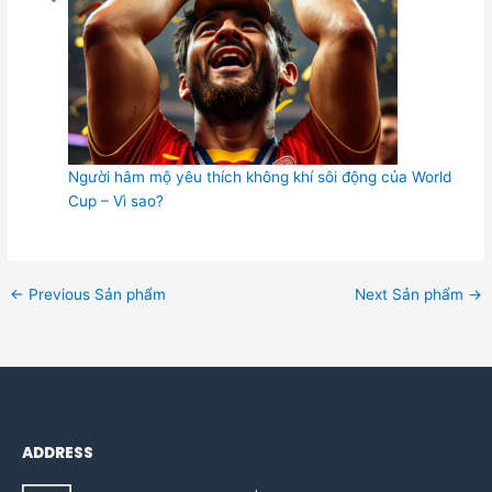
Người hâm mộ yêu thích không khí sôi động của World
Cup – Vì sao?
←
Previous Sản phẩm
Next Sản phẩm
→
ADDRESS