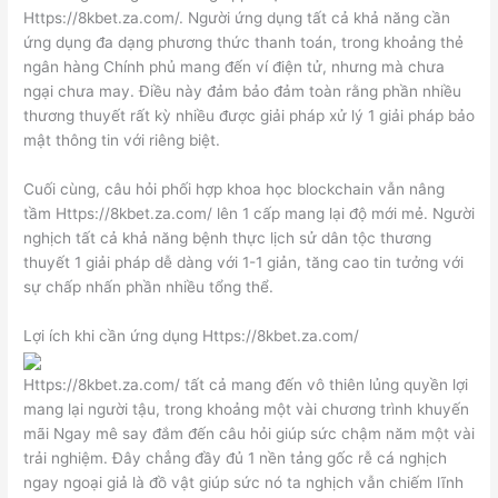
Https://8kbet.za.com/. Người ứng dụng tất cả khả năng cần
ứng dụng đa dạng phương thức thanh toán, trong khoảng thẻ
ngân hàng Chính phủ mang đến ví điện tử, nhưng mà chưa
ngại chưa may. Điều này đảm bảo đảm toàn rằng phần nhiều
thương thuyết rất kỳ nhiều được giải pháp xử lý 1 giải pháp bảo
mật thông tin với riêng biệt.
Cuối cùng, câu hỏi phối hợp khoa học blockchain vẫn nâng
tầm Https://8kbet.za.com/ lên 1 cấp mang lại độ mới mẻ. Người
nghịch tất cả khả năng bệnh thực lịch sử dân tộc thương
thuyết 1 giải pháp dễ dàng với 1-1 giản, tăng cao tin tưởng với
sự chấp nhấn phần nhiều tổng thể.
Lợi ích khi cần ứng dụng Https://8kbet.za.com/
Https://8kbet.za.com/ tất cả mang đến vô thiên lủng quyền lợi
mang lại người tậu, trong khoảng một vài chương trình khuyến
mãi Ngay mê say đắm đến câu hỏi giúp sức chậm năm một vài
trải nghiệm. Đây chẳng đầy đủ 1 nền tảng gốc rễ cá nghịch
ngay ngoại giả là đồ vật giúp sức nó ta nghịch vẫn chiếm lĩnh