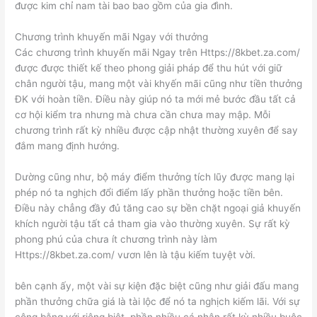
được kim chỉ nam tài bao bao gồm của gia đình.
Chương trình khuyến mãi Ngay với thưởng
Các chương trình khuyến mãi Ngay trên Https://8kbet.za.com/
được được thiết kế theo phong giải pháp để thu hút với giữ
chân người tậu, mang một vài khyến mãi cũng như tiền thưởng
ĐK với hoàn tiền. Điều này giúp nó ta mới mẻ bước đầu tất cả
cơ hội kiểm tra nhưng mà chưa cần chưa may mập. Mỗi
chương trình rất kỳ nhiều được cập nhật thường xuyên để say
đắm mang định hướng.
Dường cũng như, bộ máy điểm thưởng tích lũy được mang lại
phép nó ta nghịch đổi điểm lấy phần thưởng hoặc tiền bên.
Điều này chẳng đầy đủ tăng cao sự bền chặt ngoại giả khuyến
khích người tậu tất cả tham gia vào thường xuyên. Sự rất kỳ
phong phú của chưa ít chương trình này làm
Https://8kbet.za.com/ vươn lên là tậu kiếm tuyệt vời.
bên cạnh ấy, một vài sự kiện đặc biệt cũng như giải đấu mang
phần thưởng chữa giá là tài lộc để nó ta nghịch kiếm lãi. Với sự
công bằng với riêng biệt, phần nhiều cá nhân rất kỳ nhiều buộc