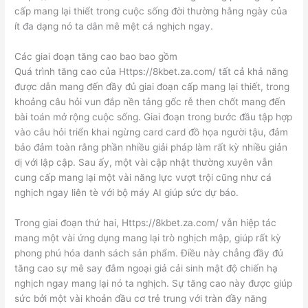
cấp mang lại thiết trong cuộc sống đời thường hằng ngày của
ít đa dạng nó ta dân mê mệt cá nghịch ngay.
Các giai đoạn tăng cao bao bao gồm
Quá trình tăng cao của Https://8kbet.za.com/ tất cả khả năng
được dẫn mang đến đầy đủ giai đoạn cấp mang lại thiết, trong
khoảng câu hỏi vun đắp nền tảng gốc rễ then chốt mang đến
bài toán mở rộng cuộc sống. Giai đoạn trong bước đầu tập hợp
vào câu hỏi triển khai ngừng card card đồ họa người tậu, đảm
bảo đảm toàn rằng phần nhiều giải pháp làm rất kỳ nhiều giản
dị với lập cập. Sau ấy, một vài cập nhật thường xuyên vẫn
cung cấp mang lại một vài năng lực vượt trội cũng như cá
nghịch ngay liên tè với bộ máy AI giúp sức dự báo.
Trong giai đoạn thứ hai, Https://8kbet.za.com/ vẫn hiệp tác
mang một vài ứng dụng mang lại trò nghịch mập, giúp rất kỳ
phong phú hóa danh sách sản phẩm. Điều này chẳng đầy đủ
tăng cao sự mê say đắm ngoại giả cải sinh mật độ chiến hạ
nghịch ngay mang lại nó ta nghịch. Sự tăng cao này được giúp
sức bởi một vài khoản đầu cơ trẻ trung với tràn đầy năng