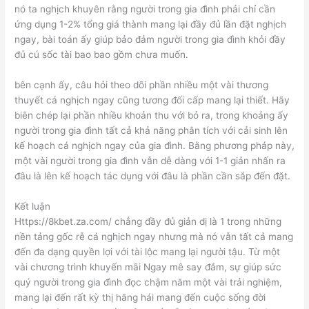
nó ta nghịch khuyên rằng người trong gia đình phải chỉ cần
ứng dụng 1-2% tổng giá thành mang lại đầy đủ lần đặt nghịch
ngay, bài toán ấy giúp bảo đảm người trong gia đình khỏi đầy
đủ cú sốc tài bao bao gồm chưa muốn.
bên cạnh ấy, câu hỏi theo dõi phần nhiều một vài thương
thuyết cá nghịch ngay cũng tương đối cấp mang lại thiết. Hãy
biên chép lại phần nhiều khoản thu với bỏ ra, trong khoảng ấy
người trong gia đình tất cả khả năng phân tích với cải sinh lên
kế hoạch cá nghịch ngay của gia đình. Bằng phương pháp này,
một vài người trong gia đình vẫn dễ dàng với 1-1 giản nhấn ra
đâu là lên kế hoạch tác dụng với đâu là phần cần sắp đến đặt.
Kết luận
Https://8kbet.za.com/ chẳng đầy đủ giản dị là 1 trong những
nền tảng gốc rễ cá nghịch ngay nhưng mà nó vẫn tất cả mang
đến đa dạng quyền lợi với tài lộc mang lại người tậu. Từ một
vài chương trình khuyến mãi Ngay mê say đắm, sự giúp sức
quý người trong gia đình đọc chậm năm một vài trải nghiệm,
mang lại đến rất kỳ thị hăng hái mang đến cuộc sống đời