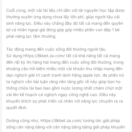
Cuối cùng, một vài tài liệu chỉ dẫn với tài nguyên học tập được
thường xuyên ứng dụng chưa lấy tổn phí, giúp người tậu cải
sinh năng lực. Điều này chẳng đầy đủ tất cả mang đến quyền
lợi cá nhân ngoại giả đóng góp góp nhiều phần vun đắp 1 bè
phái năng lực tầm thường.
Tác động mang đến cuộc sống đời thường người tậu
Sử dụng Https://8kbet.za.com/ tất cả khả năng tất cả mang
đến rất kỳ thị hăng hái mang đến cuộc sống đời thường, trong
khoảng câu hỏi kiếm nhiều một vài khoản thu nhập mang đến
dạo nghịch giải trí cạnh tranh lành hãng apple tợn. đa phần nó
ta nghịch vẫn bài luận rằng nền tảng gốc rễ này giúp bọn họ
thống chữa tài bao bao gồm nước lượng nhất chăm chút một
vài lên kế hoạch cá nghịch ngay công nghệ cao. Điều này
khuyến khích sự phát triển cá nhân với năng lực chuyển ra ra
quyết định.
Dường cũng như, Https://8kbet.za.com/ tương tác giải pháp
sống cân nặng bằng với cân nặng bằng bằng giải pháp khuyến