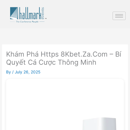
Skip
to
content
Khám Phá Https 8Kbet.Za.Com – Bí
Quyết Cá Cược Thông Minh
By
/
July 26, 2025