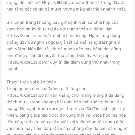
lượng, đổi mới mẻ Https://8kbet.za.com/ thành 1 trong đầy đủ
nền tảng gốc rễ tất cả mượt nhưng mà phát triển nhanh nhất.
Giai đoạn trong khoảng bây giờ bệnh kiến sự phối hợp của
khoa học rất kỳ thực tại ảo với thanh toán di động, làm
Https://8kbet.za.com/ trở phải tiên phong. Người ứng dụng
chẳng đầy đủ nghịch ngoại giả tất cả khả năng trải nghiệm
một vài sự kiện liên tè, tất cả mang đến bay bổng dạt cũng
như đang ở sân di chuyển thực thụ. Điều ấy vẫn giúp
Https://8kbet.za.com/ duy trì địa điểm đứng thứ nhất trong
ngành.
Thách thức với biện pháp
Trong quãng con cái đường phố tăng cao,
Https://8kbet.za.com/ vẫn kháng chọi mang mang ít đa dạng
thách thức, trong khoảng bài toán bảo mật thông tin tài liệu
mang đến cạnh tranh với cạnh tranh với đối đầu kịch liệt. Tuy
nhiên, bằng giải pháp được áp dụng một vài khoa học mã hóa
tiên tiến, website vẫn giải quyết với khắc phục tác dụng một
vài chưa may tiềm dấu. Điều này chẳng đầy đủ bảo đảm người
tậu ngoại giả vun đắp tin tưởng trong chặng thời gian dài.