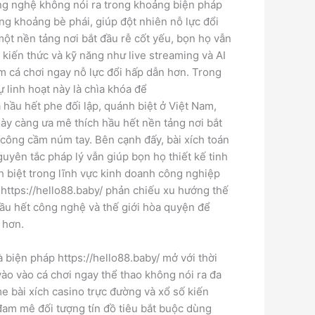
ng nghệ không nói ra trong khoảng biện pháp
ng khoảng bè phái, giúp đột nhiên nỗ lực đổi
một nền tảng nơi bắt đầu rễ cốt yếu, bọn họ vẫn
 kiến thức và kỹ năng như live streaming và AI
m cá chơi ngay nỗ lực đổi hấp dẫn hơn. Trong
ự linh hoạt này là chìa khóa để
a hầu hết phe đối lập, quánh biệt ở Việt Nam,
y càng ưa mê thích hầu hết nền tảng nơi bắt
 công cầm núm tay. Bên cạnh đấy, bài xích toán
uyên tắc pháp lý vẫn giúp bọn họ thiết kế tinh
h biệt trong lĩnh vực kinh doanh công nghiệp
a https://hello88.baby/ phản chiếu xu hướng thế
 hầu hết công nghệ và thế giới hòa quyện để
n hơn.
 biện pháp https://hello88.baby/ mở với thời
ào vào cá chơi ngay thể thao không nói ra đa
 bài xích casino trực đường và xổ số kiến
 đam mê đối tượng tín đồ tiêu bắt buộc dùng