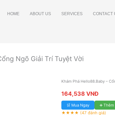
HOME
ABOUT US
SERVICES
CONTACT 
ổng Ngõ Giải Trí Tuyệt Vời
Khám Phá Hello88.Baby – Cổn
164,538 VNĐ
🛒 Mua Ngay
➕ Thêm 
★★★★
(47 đánh giá)