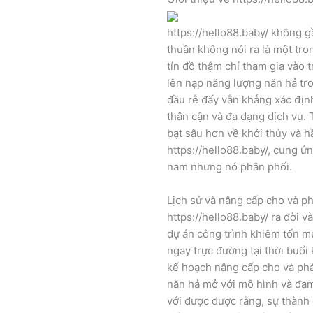
https://hello88.baby/ không 
thuần không nói ra là một tro
tín đồ thậm chí tham gia vào tr
lên nạp năng lượng năn hả tro
đầu rễ đấy vẫn khẳng xác địn
thân cận và đa dạng dịch vụ. 
bạt sâu hơn về khởi thủy và h
https://hello88.baby/, cung ứ
nam nhưng nó phân phối.
Lịch sử và nâng cấp cho và phá
https://hello88.baby/ ra đời 
dự án công trình khiêm tốn m
ngay trực đường tại thời buổi
kế hoạch nâng cấp cho và phá
năn hả mở với mô hình và đam
với được được rằng, sự thành