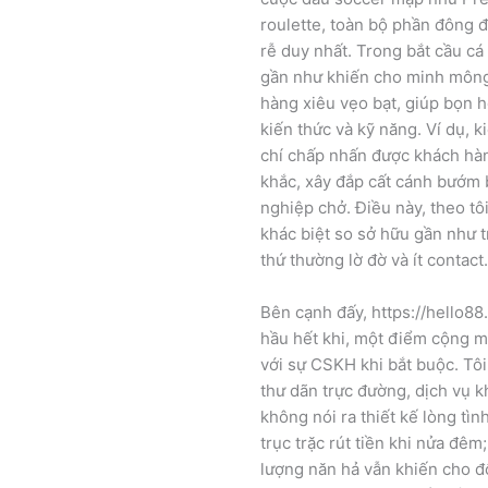
roulette, toàn bộ phần đông đ
rễ duy nhất. Trong bắt cầu cá
gần như khiến cho minh mông 
hàng xiêu vẹo bạt, giúp bọn h
kiến thức và kỹ năng. Ví dụ, k
chí chấp nhấn được khách hàn
khắc, xây đắp cất cánh bướm 
nghiệp chở. Điều này, theo tô
khác biệt so sở hữu gần như 
thứ thường lờ đờ và ít contact.
Bên cạnh đấy, https://hello88
hầu hết khi, một điểm cộng 
với sự CSKH khi bắt buộc. Tôi 
thư dãn trực đường, dịch vụ k
không nói ra thiết kế lòng tì
trục trặc rút tiền khi nửa đêm
lượng năn hả vẫn khiến cho độ