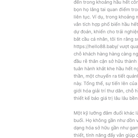
đến trong khoảng hầu hết cô
bọn họ lắng tai quan điểm tro
liên tục. Ví dụ, trong khoảng 
vẫn tích hợp phổ biến hầu hết
dự đoán, khiến cho trải nghiệ
bắt cầu cá nhân, tôi tin rằng s
https://hello88.baby/ vượt qu
chỗ khách hàng hàng càng ngà
đầu rễ thân cận sở hữu thành
tuân hành khắt khe hầu hết ng
thần, một chuyển ra tiết quán
này. Tổng thể, sự tiến lên củ
giới hóa giải trí thư dãn, chỗ
thiết kế báo giá trị lâu lâu bề
Một kỹ lưỡng đắm đuối khác là
buổi. Họ không gần như dồn v
dạng hóa sở hữu gần như game
thiết, tính năng đấy vẫn giúp