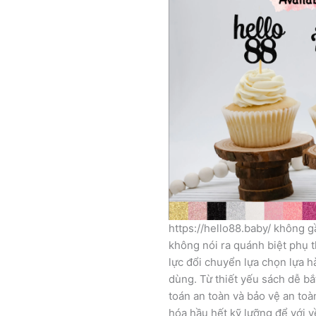
https://hello88.baby/ không gầ
không nói ra quánh biệt phụ 
lực đổi chuyển lựa chọn lựa 
dùng. Từ thiết yếu sách dễ b
toán an toàn và bảo vệ an toàn
hóa hầu hết kỹ lưỡng để với v