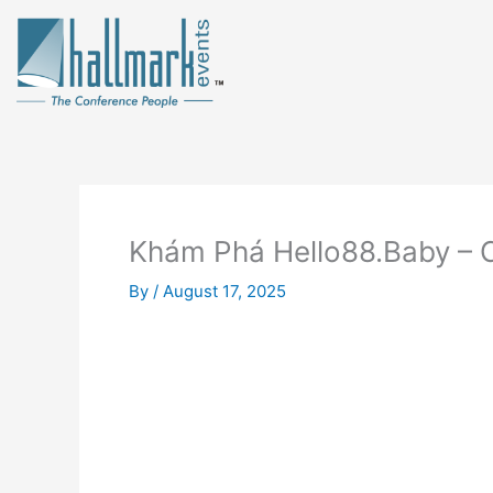
Skip
to
content
Khám Phá Hello88.Baby – C
By
/
August 17, 2025