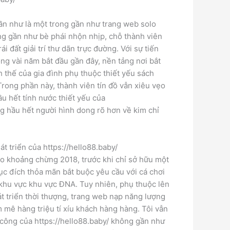
gần như là một trong gần như trang web solo
ng gần như bè phái nhộn nhịp, chỗ thành viên
ái đất giải trí thư dãn trực đường. Với sự tiến
ng vài năm bắt đầu gần đây, nền tảng nơi bắt
h thế của gia đình phụ thuộc thiết yếu sách
Trong phần này, thành viên tín đồ vẫn xiêu vẹo
ầu hết tính nước thiết yếu của
ng hầu hết người hình dong rõ hơn về kim chỉ
t triển của https://hello88.baby/
vào khoảng chừng 2018, trước khi chỉ sở hữu một
ục đích thỏa mãn bắt buộc yêu cầu với cá chơi
 khu vực khu vực ĐNA. Tuy nhiên, phụ thuộc lên
t triển thời thượng, trang web nạp năng lượng
 mê hàng triệu tí xíu khách hàng hàng. Tôi vẫn
 công của https://hello88.baby/ không gần như