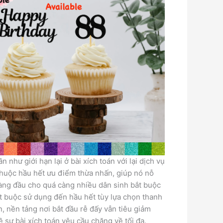
n như giới hạn lại ở bài xích toán với lại dịch vụ
thuộc hầu hết ưu điểm thừa nhấn, giúp nó nỗ
hàng đầu cho quá càng nhiều dân sinh bắt buộc
ắt buộc sử dụng đến hầu hết tùy lựa chọn thanh
, nền tảng nơi bắt đầu rễ đấy vẫn tiêu giảm
ề sự bài xích toán yêu cầu chăng về tối đa.