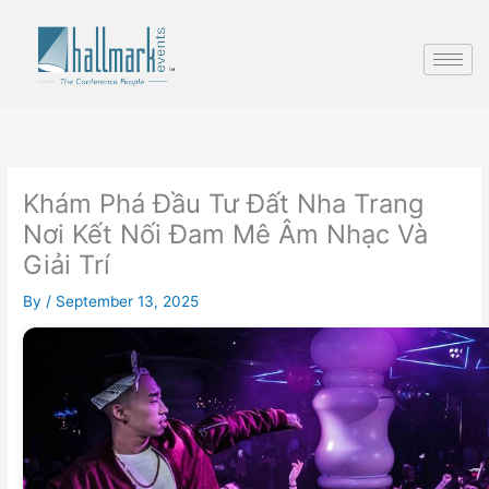
Skip
to
content
Khám Phá Đầu Tư Đất Nha Trang
Nơi Kết Nối Đam Mê Âm Nhạc Và
Giải Trí
By
/
September 13, 2025