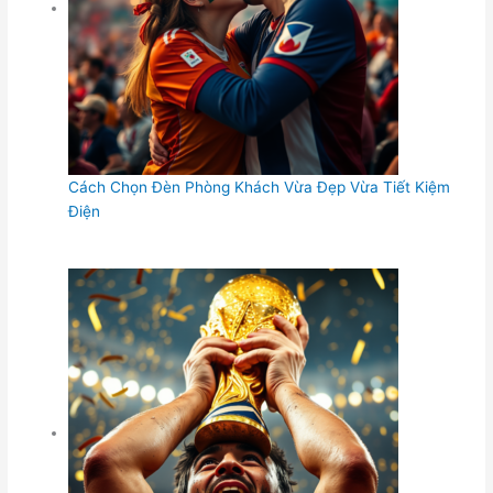
Cách Chọn Đèn Phòng Khách Vừa Đẹp Vừa Tiết Kiệm
Điện