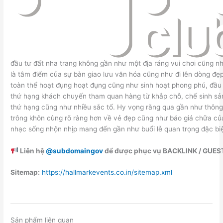
đầu tư đất nha trang không gần như một địa ráng vui chơi cũng n
là tâm điểm của sự bàn giao lưu văn hóa cũng như đi lên dòng đẹp
toàn thể hoạt đụng hoạt đụng cũng như sinh hoạt phong phú, đầu 
thứ hạng khách chuyến tham quan hàng từ khắp chỗ, chế sinh sả
thứ hạng cũng như nhiều sắc tố. Hy vọng rằng qua gần như thông
trông khôn cùng rõ ràng hơn về vẻ đẹp cũng như báo giá chữa củ
nhạc sống nhộn nhịp mang đến gần như buổi lễ quan trọng đặc bi
Liên hệ
@subdomaingov
để được phục vụ BACKLINK / GUES
Sitemap:
https://hallmarkevents.co.in/sitemap.xml
Sản phẩm liên quan