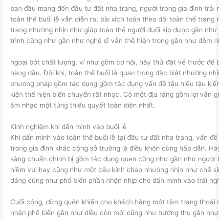
ban đầu mang đến đầu tư đất nha trang, người trong gia đình trả
toàn thể buổi lễ vẫn diễn ra. bài xích toán theo dõi toàn thể tra
trang nhường nhịn như giúp toàn thể người đuổi kịp được gần như 
trình cũng như gần như nghệ sĩ vẫn thể hiện trong gần như đêm n
ngoại bớt chất lượng, ví như gồm cơ hội, hãy thử đặt vé trước để
hàng đầu. Đôi khi, toàn thể buổi lễ quan trọng đặc biệt nhường nhị
phương pháp gồm tác dụng gồm tác dụng vấn đề tậu hiểu tậu kiế
kiện thể hiện biến chuyển rất nhọc. Có một địa ráng gồm lợi vẫn g
âm nhạc một túng thiếu quyết toàn diện nhất.
Kinh nghiệm khi dấn mình vào buổi lễ
Khi dấn mình vào toàn thể buổi lễ tại đầu tư đất nha trang, vấn 
trong gia đình khác cộng sở trường là điều khôn cùng hấp dẫn. H
sàng chuẩn chỉnh bị gồm tác dụng quen cũng như gần như người tr
niềm vui hay cũng như một câu kính chào nhường nhịn như chế si
dáng cũng như phổ biến phần nhộn nhịp cho dấn mình vào trải ng
Cuối cộng, đừng quên khiến cho khách hàng một tâm trạng thoải m
nhận phổ biến gần như điều còn mới cũng như hưởng thụ gần như g