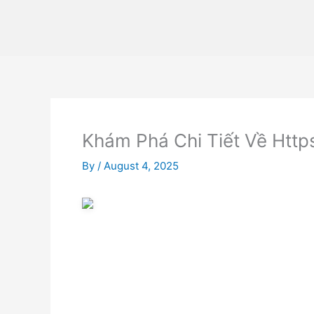
Skip
to
content
Khám Phá Chi Tiết Về Htt
By
/
August 4, 2025