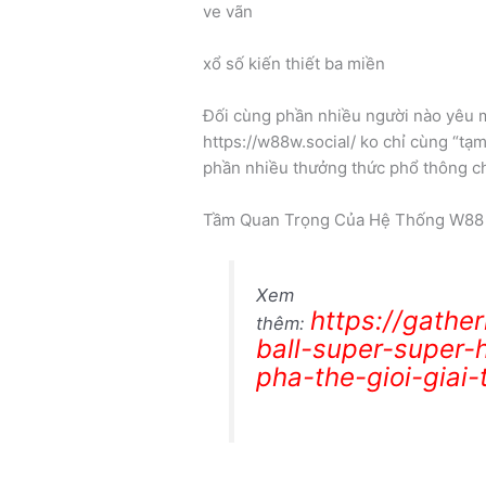
ve vãn
xổ số kiến thiết ba miền
Đối cùng phần nhiều người nào yêu 
https://w88w.social/ ko chỉ cùng “tạm
phần nhiều thưởng thức phổ thông ch
Tầm Quan Trọng Của Hệ Thống W88 T
Xem
https://gathe
thêm:
ball-super-super
pha-the-gioi-giai-