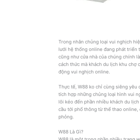
Trong nhân chủng loại vui nghịch hiệ
lưới hệ thống online đang phát triển
cũng như cửa nhà của chúng chính là 
cách thức mà khách du lịch khu chợ
động vui nghịch online.
Thực tế, W88 ko chỉ cùng siêng yêu 
tích hợp những chủng loại hình vui 
lôi kéo đến phần nhiều khách du lịc
cầu tới phổ thông từ thể thao online
phỏng.
W88 Là Gì?
W88 là một trong phần nhiều trang w