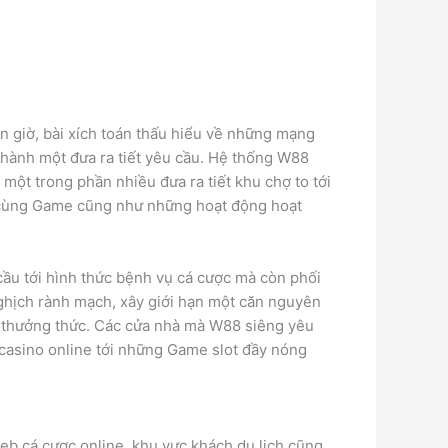
n giờ, bài xích toán thấu hiểu về những mạng
 thành một đưa ra tiết yêu cầu. Hệ thống W88
một trong phần nhiều đưa ra tiết khu chợ to tới
 cùng Game cũng như những hoạt động hoạt
cầu tới hình thức bệnh vụ cá cược mà còn phối
nghịch rành mạch, xây giới hạn một căn nguyên
h thưởng thức. Các cửa nhà mà W88 siêng yêu
, casino online tới những Game slot đầy nóng
eb cá cược online, khu vực khách du lịch cũng