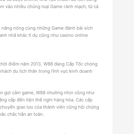
làm vào nhiều chủng loại Game rành mạch, từ cá
nh năng nóng cùng những Game đánh bài xích
hanh nhã khác tỉ dụ cũng như casino online
o thời điểm năm 2013, W88 đang Cấp Tốc chóng
hách du lịch thân trong lĩnh vực kinh doanh
hân gợi cảm game, W88 nhường nhịn cũng như
âng cấp đến tiện thể nghi hàng hóa. Các cấp
 chuyển giao lưu của thành viên cũng hội chứng
ắc chắc hẳn an toàn.