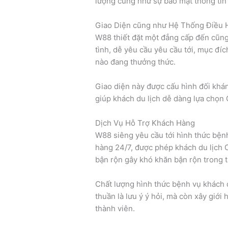
lượng cũng như sự bảo mật thông tin
Giao Diện cũng như Hệ Thống Điều 
W88 thiết đặt một đẳng cấp đến cũng
tình, dễ yêu cầu yêu cầu tới, mục đí
nào đang thưởng thức.
Giao diện này được cấu hình đối khá
giúp khách du lịch dễ dàng lựa chọn
Dịch Vụ Hỗ Trợ Khách Hàng
W88 siêng yêu cầu tới hình thức bện
hàng 24/7, được phép khách du lịch 
bận rộn gây khó khăn bận rộn trong 
Chất lượng hình thức bệnh vụ khách d
thuần là lưu ý ý hỏi, mà còn xây giớ
thành viên.