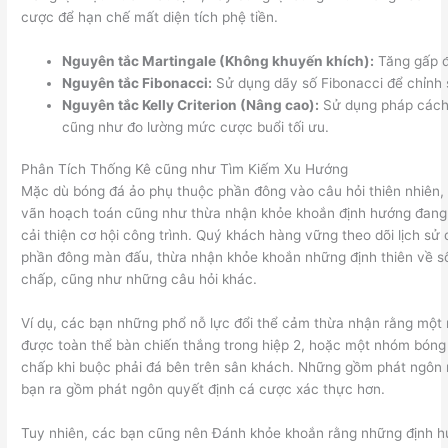
cược để hạn chế mất diện tích phệ tiền.
Nguyên tắc Martingale (Không khuyến khích):
Tăng gấp đ
Nguyên tắc Fibonacci:
Sử dụng dãy số Fibonacci để chỉnh
Nguyên tắc Kelly Criterion (Nâng cao):
Sử dụng pháp cách 
cũng như đo lường mức cược buổi tối ưu.
Phân Tích Thống Kê cũng như Tìm Kiếm Xu Hướng
Mặc dù bóng đá ảo phụ thuộc phần đông vào câu hỏi thiên nhiên,
vãn hoạch toán cũng như thừa nhận khỏe khoắn định hướng đang
cải thiện cơ hội công trình. Quý khách hàng vững theo dõi lịch sử
phần đông màn đấu, thừa nhận khỏe khoắn những định thiên về s
chấp, cũng như những câu hỏi khác.
Ví dụ, các bạn những phổ nỗ lực đổi thể cảm thừa nhận rằng mộ
được toàn thể bàn chiến thắng trong hiệp 2, hoặc một nhóm bóng
chấp khi buộc phải đá bên trên sân khách. Những gồm phát ngôn 
bạn ra gồm phát ngôn quyết định cá cược xác thực hơn.
Tuy nhiên, các bạn cũng nên Đánh khỏe khoắn rằng những định h