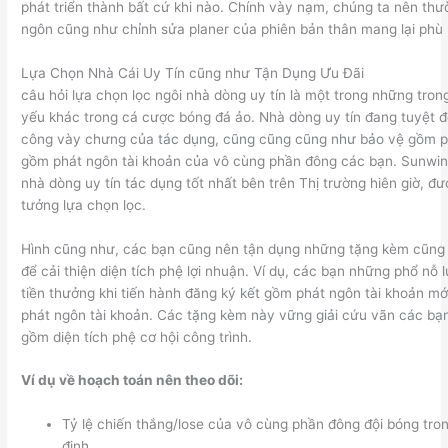
phát triển thành bất cứ khi nào. Chính vày nạm, chúng ta nên thư
ngôn cũng như chỉnh sửa planer của phiên bản thân mang lại phù 
Lựa Chọn Nhà Cái Uy Tín cũng như Tận Dụng Ưu Đãi
câu hỏi lựa chọn lọc ngôi nhà dòng uy tín là một trong những tron
yếu khác trong cá cược bóng đá ảo. Nhà dòng uy tín đang tuyệt đ
công vày chưng của tác dụng, cũng cũng cũng như bảo vệ gồm 
gồm phát ngôn tài khoản của vô cùng phần đông các bạn. Sunwin 
nhà dòng uy tín tác dụng tốt nhất bên trên Thị trường hiên giờ, đư
tưởng lựa chọn lọc.
Hình cũng như, các bạn cũng nên tận dụng những tặng kèm cũng
để cải thiện diện tích phệ lợi nhuận. Ví dụ, các bạn những phổ nỗ
tiền thưởng khi tiến hành đăng ký kết gồm phát ngôn tài khoản mớ
phát ngôn tài khoản. Các tặng kèm này vững giải cứu vãn các bạn 
gồm diện tích phệ cơ hội công trình.
Ví dụ về hoạch toán nên theo dõi:
Tỷ lệ chiến thắng/lose của vô cùng phần đông đội bóng tron
định.