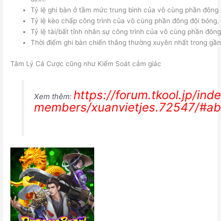
Tỷ lệ ghi bàn ở tầm mức trung bình của vô cùng phần đông 
Tỷ lệ kèo chấp công trình của vô cùng phần đông đội bóng.
Tỷ lệ tài/bất tỉnh nhân sự công trình của vô cùng phần đôn
Thời điểm ghi bàn chiến thắng thường xuyên nhất trong gầ
Tâm Lý Cá Cược cũng như Kiểm Soát cảm giác
https://forum.tkool.jp/ind
Xem thêm:
members/xuanvietjes.72547/#ab