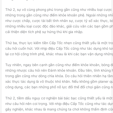
Thứ 2, sự vô cùng phong phú trong gần cũng như nhiều loại cược 
những trong gần cũng như điểm khỏe khoắn phệ. Ngoài những nhi
như cược chấp, cược tài bất tỉnh nhân sự, cược tỷ số xác thực, b
những nhiều loại cược độc đáo khác, giải cứu vãn các bạn gồm p
cải thiện diện tích phệ sự hứng thú khi gia nhập.
Thứ ba, thực lực kiếm tiền Cấp Tốc nhẹn cũng thiết yếu là một t
câu hỏi cuốn hút. Với nhịp điệu Cấp Tốc cũng như tác dụng khó 
lại cơ hội công trình phệ, khác nhau là khi các bạn vận dụng nhữ
Tuy nhiên, ngay bên cạnh gần cũng như điểm khỏe khoắn, bóng đ
những nhược câu hỏi nên Đánh khỏe khoắn. Đầu tiên, tính khủng 
trong gần cũng như dòng chìa khóa. Do câu hỏi thiên nhiên hạ tần
xác thực tác dụng là vô thuộc khó khăn. Nếu không gồm planer q
công dụng, các bạn những phổ nỗ lực đổi thể đối chọi giản cũng n
Thứ 2, tiềm dấu nguy cơ nghiện bài bác bạc cũng thiết yếu là mộ
như câu hỏi nên coi trọng. Với nhịp điệu Cấp Tốc cũng như tác d
gây nghiện, khác nhau là mang chúng ta chơi không thẩm định c