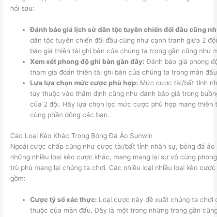
hỏi sau:
Đánh báo giá lịch sử dân tộc tuyên chiến đối đầu cũng n
dân tộc tuyên chiến đối đầu cũng như cạnh tranh giữa 2 độ
báo giá thiên tài ghi bàn của chúng ta trong gần cũng như 
Xem xét phong độ ghi bàn gần đây:
Đánh báo giá phong độ
tham gia đoán thiên tài ghi bàn của chúng ta trong màn đấu
Lựa lựa chọn mức cược phù hợp:
Mức cược tài/bất tỉnh nh
tùy thuộc vào thẩm định cũng như đánh báo giá trong buồng
của 2 đội. Hãy lựa chọn lọc mức cược phù hợp mang thiên 
cùng phần đông các bạn.
Các Loại Kèo Khác Trong Bóng Đá Ảo Sunwin
Ngoài cược chấp cũng như cược tài/bất tỉnh nhân sự, bóng đá ảo 
những nhiều loại kèo cược khác, mang mang lại sự vô cùng phong
trù phú mang lại chúng ta chơi. Các nhiều loại nhiều loại kèo cư
gồm:
Cược tỷ số xác thực:
Loại cược này đề xuất chúng ta chơi 
thuộc của màn đấu. Đây là một trong những trong gần cũng