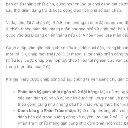
bàn chiến thắng nhất định, cũng như chúng ta chơi đang đặt cược
sau thời điểm đang trừ đi hoặc cộng diện tích phệ số bàn chấp.
Ví dụ, nếu đội A chấp đội B 0.5 bàn, chúng ta chơi đặt cược vào đ
A chiến thắng màn đấu mang ngăn phương pháp ít nhất một bàn. N
cược vào đội B đang chiến thắng nếu đội A hòa hoặc lose màn đấ
Cược chấp gồm gần cũng như nhiều loại đối chọi độc, trong khoản
một trái (1), chấp một trái rưỡi (1.5) mang lại cả chấp phần đông tr
nhiều loại cược chấp phù hợp tùy theo thiên tài nghiên cứu vãn c
trong thực tiễn của 2 đội.
Khi gia nhập cược chấp bóng đá ảo, chúng ta nên siêng chú gần c
Phân tích kỹ gồm phát ngôn về 2 đội bóng:
Mặc dù mang lại
các bạn đang cũng vô cùng nên được ghi thừa nhận về phon
(nếu gồm) cũng như những câu hỏi khác vững thực hiện ma
Đánh báo giá Phần Trăm chấp:
Tỷ lệ chấp thường phản chi
đánh báo giá trong buồng dòng về quyện lực của 2 đội. Qu
Phần Trăm chấp mang gần cũng như gồm phát ngôn các bạ