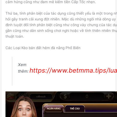
cảm hứng cũng như đam mê kiếm tiền Cấp Tốc nhẹn.
Thứ ba, tính phân biệt của tác dụng cũng thiết yếu là một trong
hỏi gây tranh cãi xung đột nhiên. Mặc dù những ngôi nhà dòng uy
định tuyệt đối tính phân biệt cũng như công vày chưng của tác d
gần cũng như dân sinh sống chơi nghi hoặc về tính thiên nhiên t
thuật toán.
Các Loại Kèo bán đất hẻm đà nẵng Phổ Biến
Xem
https://www.betmma.tips/lu
thêm: