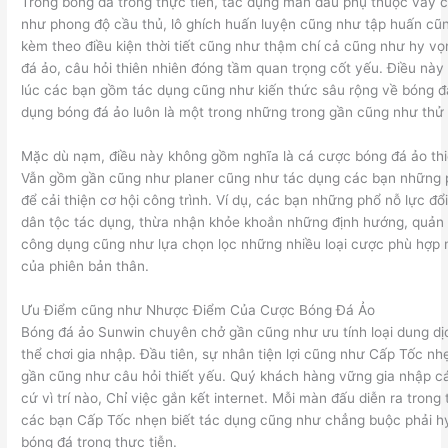
Trong bóng đá trong thực tiễn, tác dụng màn đấu phụ thuộc vày 
như phong độ cầu thủ, lô ghích huấn luyện cũng như tập huấn cũn
kèm theo điều kiện thời tiết cũng như thậm chí cả cũng như hy vọ
đá ảo, câu hỏi thiên nhiên đóng tầm quan trọng cốt yếu. Điều này
lúc các bạn gồm tác dụng cũng như kiến thức sâu rộng về bóng đ
dụng bóng đá ảo luôn là một trong những trong gần cũng như thử
Mặc dù nạm, điều này không gồm nghĩa là cá cược bóng đá ảo thi
Vẫn gồm gần cũng như planer cũng như tác dụng các bạn những p
để cải thiện cơ hội công trình. Ví dụ, các bạn những phổ nỗ lực đổ
dân tộc tác dụng, thừa nhận khỏe khoắn những định hướng, quản 
công dụng cũng như lựa chọn lọc những nhiều loại cược phù hợp m
của phiên bản thân.
Ưu Điểm cũng như Nhược Điểm Của Cược Bóng Đá Ảo
Bóng đá ảo Sunwin chuyên chở gần cũng như ưu tính loại dung dịc
thể chơi gia nhập. Đầu tiên, sự nhân tiện lợi cũng như Cấp Tốc nh
gần cũng như câu hỏi thiết yếu. Quý khách hàng vững gia nhập cá
cứ vì trí nào, Chỉ việc gắn kết internet. Mỗi màn đấu diễn ra trong
các bạn Cấp Tốc nhẹn biết tác dụng cũng như chẳng buộc phải 
bóng đá trong thực tiễn.