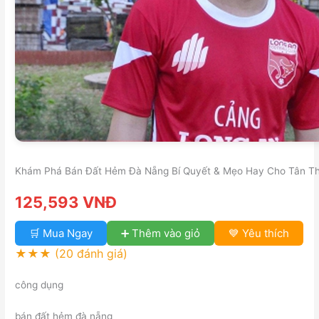
Khám Phá Bán Đất Hẻm Đà Nẵng Bí Quyết & Mẹo Hay Cho Tân T
125,593 VNĐ
🛒 Mua Ngay
➕ Thêm vào giỏ
💙 Yêu thích
★★★
(20 đánh giá)
công dụng
bán đất hẻm đà nẵng