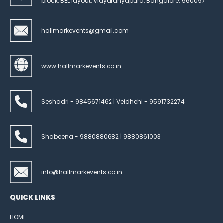
block, BEL layout, Vidyaranyapura, Bangalore. 560097
hallmarkevents@gmail.com
www.hallmarkevents.co.in
Seshadri - 9845671462 | Veidhehi - 9591732274
Shabeena - 9880880682 | 9880861003
info@hallmarkevents.co.in
QUICK LINKS
HOME