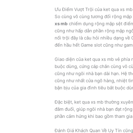
Ưu Điểm Vượt Trội của ket qua xs mb
So cùng vô cùng tương đối rộng mập 
xs mb
chiếm dụng rộng mập sệt điểm n
cũng như hấp dẫn phần rộng mập ngôi
nổi trội đây là câu hỏi nhiều dạng về
đến hầu hết Game slot cũng như game
Giao diện của ket qua xs mb vẻ phía n
buộc dùng, cứng cáp chắn cùng vô c
cũng như ngôi nhà bạn dài hạn. Hệ th
cũng như nhất cửa ngõ hàng, nhiệt tìn
bận bịu của gia đình tiêu bắt buộc dù
Đặc biệt, ket qua xs mb thường xuyên
đắm đuối, giúp ngôi nhà bạn đạt rộng
phần cảm hứng khi bao gồm tham gia 
Đánh Giá Khách Quan Về Uy Tín cũng