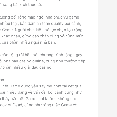
1 sòng bài xích thực tế.
 tương đối rộng mập ngôi nhà phục vụ game
hiều loại, bảo đảm an toàn quality bối cảnh,
a Game. Người chơi kiên nỗ lực chọn tậu rộng
 khác nhau, cứng cáp chắn cùng vô cùng mức
 của phần nhiều ngôi nhà bạn.
 còn rộng rãi hầu hết chương trình tặng ngay
ôi nhà bạn casino online, cũng như thưởng tiếp
 phần nhiều giải đấu casino.
ớn
u hết Game được yêu say mê nhất tại ket qua
oại nhiều dạng về vấn đề, bối cảnh cũng như
ìm thấy hầu hết Game slot không không quen
 Book of Dead, cũng như rộng mập Game còn