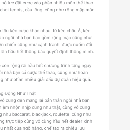
n nỗ lực đặt cược vào phần nhiều môn thể thao
 chơi tennis, cầu lông, cũng như rộng mập môn
 tậu kèo cược khác nhau, từ kèo châu Á, kèo
giúp ngôi nhà bạn bao gồm rộng mập cũng như
yên chiến cũng như cạnh tranh, được nuốm đổi
 lên hầu hết thông báo quyết định thông minh.
 còn rộng rãi hầu hết chương trình tặng ngay
ôi nhà bạn cá cược thể thao, cũng như hoàn
ng như phần nhiều giải đấu dự đoán hiệu quả.
ng Động Như Thật
 vô cùng đến mang lại bản thân ngôi nhà bạn
ghiệm nhộn nhịp cũng như thật, cùng vô cùng
 như baccarat, blackjack, roulette, cũng như
ởng trực tiếp cùng vô cùng hầu hết dealer xinh
 nhất cửa ngõ hàng, chế tạo ra phiêu lưu