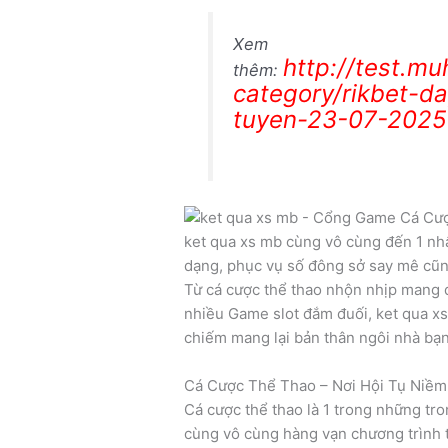
Xem
http://test.
thêm:
category/rikbet-da
tuyen-23-07-2025
ket qua xs mb cùng vô cùng đến 1 nh
dạng, phục vụ số đông sở say mê cũng
Từ cá cược thể thao nhộn nhịp mang 
nhiều Game slot đắm đuối, ket qua x
chiếm mang lại bản thân ngôi nhà bạn
Cá Cược Thể Thao – Nơi Hội Tụ Niề
Cá cược thể thao là 1 trong những tro
cùng vô cùng hàng vạn chương trình 