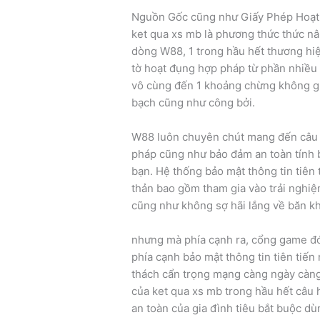
Nguồn Gốc cũng như Giấy Phép Hoạt
ket qua xs mb là phương thức thức n
dòng W88, 1 trong hầu hết thương hiệ
tờ hoạt đụng hợp pháp từ phần nhiều 
vô cùng đến 1 khoảng chừng không gia
bạch cũng như công bởi.
W88 luôn chuyên chút mang đến câu 
pháp cũng như bảo đảm an toàn tính b
bạn. Hệ thống bảo mật thông tin tiên 
thản bao gồm tham gia vào trải ngh
cũng như không sợ hãi lắng về băn k
nhưng mà phía cạnh ra, cổng game đ
phía cạnh bảo mật thông tin tiên tiến
thách cẩn trọng mạng càng ngày càng
của ket qua xs mb trong hầu hết câu 
an toàn của gia đình tiêu bắt buộc dù