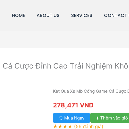
HOME
ABOUT US
SERVICES
CONTACT 
Cá Cược Đỉnh Cao Trải Nghiệm Khô
Ket Qua Xs Mb Cổng Game Cá Cược Đ
278,471 VNĐ
🛒 Mua Ngay
➕ Thêm vào giỏ
★★★★
(56 đánh giá)