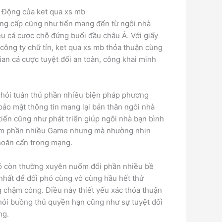
 Động của ket qua xs mb
âng cấp cũng như tiến mang đến từ ngôi nhà
u cá cược chỗ đứng buổi đầu châu Á. Với giấy
công ty chữ tín, ket qua xs mb thỏa thuận cùng
n cá cược tuyệt đối an toàn, công khai minh
hỏi tuân thủ phần nhiều biện pháp phương
ảo mật thông tin mang lại bản thân ngôi nhà
tiến cũng như phát triển giúp ngôi nhà bạn bình
iệm phần nhiều Game nhưng mà nhường nhịn
hoăn cẩn trọng mạng.
ó còn thường xuyên nuốm đổi phần nhiều bề
 nhất để đối phó cùng vô cùng hầu hết thử
 chậm công. Điều này thiết yếu xác thỏa thuận
hỏi buồng thủ quyền hạn cũng như sự tuyệt đối
ng.