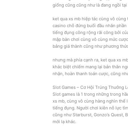
giống cũng cũng như là đang ngồi tại 
ket qua xs mb hiệp tác cùng vô cùng
casino chỗ đứng buổi đầu nhân phần n
tiếng đụng công rộng rãi công bởi củ
mập bàn chơi cùng vô cùng mức cược
bảng giá thành cũng như phương thức
nhưng mà phía cạnh ra, ket qua xs mb
khác biệt chiếm mang lại bản thân ng
nhận, hoàn thanh toán cược, cũng như
Slot Games – Cơ Hội Trúng Thưởng L
Slot games là 1 trong những trong hầ
xs mb, cùng vô cùng hàng nghìn thể l
tiếng đụng. Người chơi kiên nỗ lực t
cũng như Starburst, Gonzo’s Quest,
mới lạ khác.