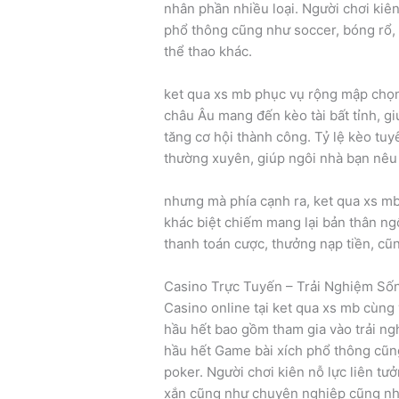
nhân phần nhiều loại. Người chơi kiê
phổ thông cũng như soccer, bóng rổ,
thể thao khác.
ket qua xs mb phục vụ rộng mập chọn
châu Âu mang đến kèo tài bất tỉnh, 
tăng cơ hội thành công. Tỷ lệ kèo tu
thường xuyên, giúp ngôi nhà bạn nêu
nhưng mà phía cạnh ra, ket qua xs mb
khác biệt chiếm mang lại bản thân ng
thanh toán cược, thưởng nạp tiền, cũ
Casino Trực Tuyến – Trải Nghiệm Số
Casino online tại ket qua xs mb cùng
hầu hết bao gồm tham gia vào trải n
hầu hết Game bài xích phổ thông cũng
poker. Người chơi kiên nỗ lực liên tư
xắn cũng như chuyên nghiệp cũng như