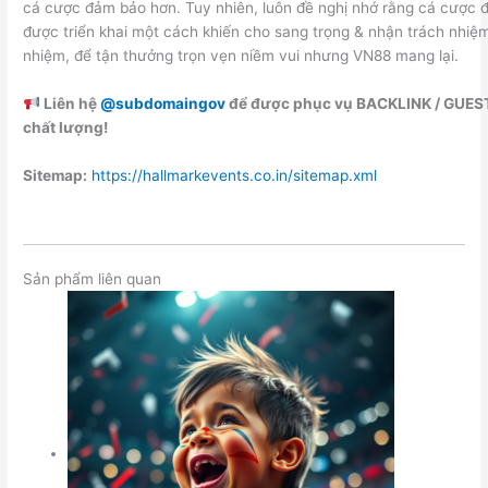
cá cược đảm bảo hơn. Tuy nhiên, luôn đề nghị nhớ rằng cá cược đ
được triển khai một cách khiến cho sang trọng & nhận trách nhiệ
nhiệm, để tận thưởng trọn vẹn niềm vui nhưng VN88 mang lại.
Liên hệ
@subdomaingov
để được phục vụ BACKLINK / GUE
chất lượng!
Sitemap:
https://hallmarkevents.co.in/sitemap.xml
Sản phẩm liên quan