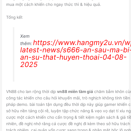
mua một cách khiến cho ngay thức thì & hiệu quả.
Tổng kết
Xem
https://www.hangmy2u.vn/w
thêm:
latest-news/s666-an-sau-ma-bi
an-su-that-huyen-thoai-04-08-
2025
VN88 cho lan rộng thời dịp
vn88 miễn tầm giá
chăm bẵm khôn cùn
công tác khiến cho câu hỏi khuyến mãi, trò nghịch không tính tiề
pháp demo. bài toán tận dụng đều thời dịp này giúp gamer khiến 
sở hữu nền tảng cội rễ, luyện tập chức năng & vẹo vọ dạt tí xíu n
cược một cách khiến cho cẩn trọng & tiết kiệm ngân sách & giá ti
nhiên, đề nghị nhớ rằng cá cược đề nghị đi kèm theo sở hữu trách
trách nhiệm, cai quản vốn cược sang trọng & nhận mặt bộc lộ ngh