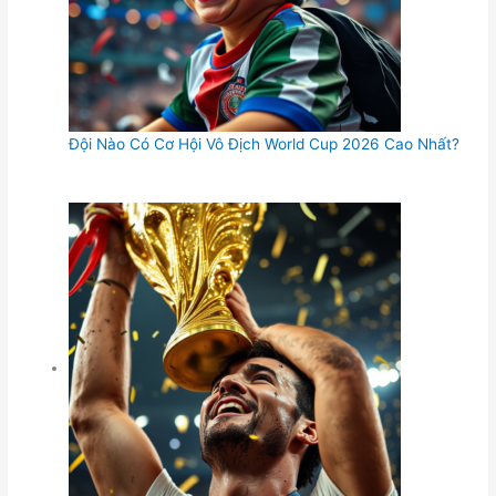
Đội Nào Có Cơ Hội Vô Địch World Cup 2026 Cao Nhất?