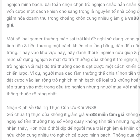
nghịch minh bạch. bài toán chọn chọn trò nghịch chắc hẳn chắn &
vốn cược một cách khiến cho sang trọng là nguyên tố nhà công đ
giảm hóa doanh thu trong khoảng khôn cùng nhiều giảm giá
vn88
giá
.
Một số loại gamer thường mắc sai trái khi đề nghị sử dụng vòng 
tính tiền & tiền thưởng một cách khiến cho lồng bồng, dẫn đến câ
trắng. Thay vào khu vực này, hãy dành thời kì nghiên cứu giúp &
mức sử dụng nghịch & mật độ trả thưởng của không ít trò nghịch,
trò nghịch với mật độ trả thưởng cao & đặt cược một cách khiến c
chiến lược. Ví dụ, người mua các tầm thường thể chia tí hon tiền 
đặt cược vào lan rộng trò nghịch minh bạch để loại trừ khủng hoả
tập trung vào một trong đều trò nghịch nhưng người mua với nhãn
thông thuộc rõ ràng nhất.
Nhận Định Về Giá Trị Thực Của Ưu Đãi VN88
Giá chữa trị thực của không ít giảm giá
vn88 miễn tầm giá
không 
ngay số tiền thưởng hay số vòng quay không tính tiền nhưng ngư
nhận thấy, Hơn nữa ở thời dịp để người mua trải nghiệm & khiến c
hữu khôn cùng nhiều trò nghịch cá cược minh bạch. Thông qua k