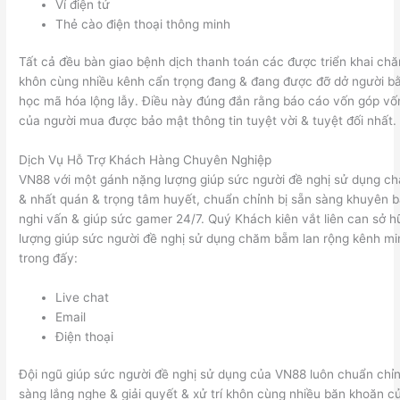
Ví điện tử
Thẻ cào điện thoại thông minh
Tất cả đều bàn giao bệnh dịch thanh toán các được triển khai c
khôn cùng nhiều kênh cẩn trọng đang & đang được đỡ dở người b
học mã hóa lộng lẫy. Điều này đúng đắn rằng báo cáo vốn góp vố
của người mua được bảo mật thông tin tuyệt vời & tuyệt đối nhất.
Dịch Vụ Hỗ Trợ Khách Hàng Chuyên Nghiệp
VN88 với một gánh nặng lượng giúp sức người đề nghị sử dụng c
& nhất quán & trọng tâm huyết, chuẩn chỉnh bị sẵn sàng khuyên 
nghi vấn & giúp sức gamer 24/7. Quý Khách kiên vắt liên can sở h
lượng giúp sức người đề nghị sử dụng chăm bẵm lan rộng kênh mi
trong đấy:
Live chat
Email
Điện thoại
Đội ngũ giúp sức người đề nghị sử dụng của VN88 luôn chuẩn chỉn
sàng lắng nghe & giải quyết & xử trí khôn cùng nhiều băn khoăn c