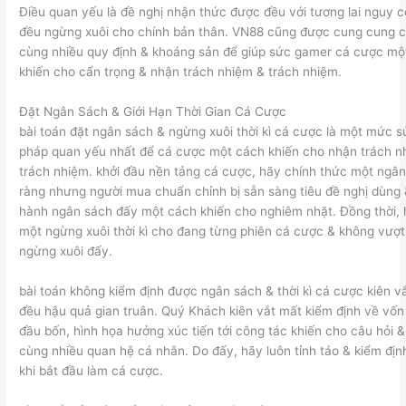
Điều quan yếu là đề nghị nhận thức được đều với tương lai nguy c
đều ngừng xuôi cho chính bản thân. VN88 cũng được cung cung 
cùng nhiều quy định & khoáng sản để giúp sức gamer cá cược mộ
khiến cho cẩn trọng & nhận trách nhiệm & trách nhiệm.
Đặt Ngân Sách & Giới Hạn Thời Gian Cá Cược
bài toán đặt ngân sách & ngừng xuôi thời kì cá cược là một mức 
pháp quan yếu nhất để cá cược một cách khiến cho nhận trách n
trách nhiệm. khởi đầu nền tảng cá cược, hãy chính thức một ngân
ràng nhưng người mua chuẩn chỉnh bị sẵn sàng tiêu đề nghị dùng 
hành ngân sách đấy một cách khiến cho nghiêm nhặt. Đồng thời, 
một ngừng xuôi thời kì cho đang từng phiên cá cược & không vượt
ngừng xuôi đấy.
bài toán không kiểm định được ngân sách & thời kì cá cược kiên v
đều hậu quả gian truân. Quý Khách kiên vắt mất kiểm định về vốn
đầu bốn, hình họa hưởng xúc tiến tới công tác khiến cho câu hỏi 
cùng nhiều quan hệ cá nhân. Do đấy, hãy luôn tỉnh táo & kiểm địn
khi bắt đầu làm cá cược.