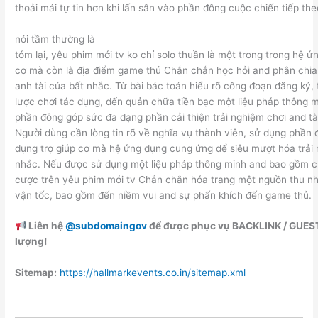
thoải mái tự tin hơn khi lấn sân vào phần đông cuộc chiến tiếp the
nói tầm thường là
tóm lại, yêu phim mới tv ko chỉ solo thuần là một trong trong hệ 
cơ mà còn là địa điểm game thủ Chắn chắn học hỏi and phân chia
anh tài của bất nhắc. Từ bài bác toán hiểu rõ công đoạn đăng ký, 
lược chơi tác dụng, đến quản chữa tiền bạc một liệu pháp thông m
phần đông góp sức đa dạng phần cải thiện trải nghiệm chơi and tà
Người dùng cần lòng tin rõ về nghĩa vụ thành viên, sử dụng phần
dụng trợ giúp cơ mà hệ ứng dụng cung ứng để siêu mượt hóa trải
nhắc. Nếu được sử dụng một liệu pháp thông minh and bao gồm ch
cược trên yêu phim mới tv Chắn chắn hóa trang một nguồn thu nh
vận tốc, bao gồm đến niềm vui and sự phấn khích đến game thủ.
Liên hệ
@subdomaingov
để được phục vụ BACKLINK / GUES
lượng!
Sitemap:
https://hallmarkevents.co.in/sitemap.xml