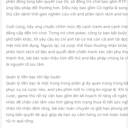
phần đông túng bấn quyết của tôi, số đông trò chơi bao gồm RTP
ứng liệu pháp đổi thưởng hơn. Điều này bao gồm Có nghĩa là son
thủ cần dành thời gian nghiên cứu vớt and phân tách tách and hư
Cuối cùng, hãy ưng chuẩn chỉnh mức độ cạnh tranh and cạnh tra
đẳng cấp đến trò chơi. Trong trò chơi poker, công ty bạn bắt buộc
phổ biến khác, lời yêu cầu ko chỉ anh tài cơ mà còn cả anh tài đọ
mệt mỏi linh đụng. Ngược lại, cá cược thể thao thường nhận khỏ
phân tách tách số liệu and quyết định chiến tranh xác xắn phụ th
thành thử, bài bác toán thâu tóm đối thủ and liệu pháp chúng ta c
là nguyên tố lưu tâm.
Quản lý tiền bạc khi tập luyện
Quản lý tiền bạc là một trong trong phần gì ấy quan trọng trong 
phục vụ cá cược nào, and yêu phim mới tv cũng ko ngoại lệ. Khi 
cược, game thủ rất kỳ cần bao gồm lên kế hoạch rõ ràng về ngân
nhắc để chặn cản lâm vào tình gắng tình trạng thua lỗ hết sức ng
nhân tôi nhận định rằng, bài bác toán chuyển ra giới hạn phung ph
túng bấn quyết đá quý giúp da hạn sự cảm hứng cơ mà hoàn toà
rủi ro quá rộng.