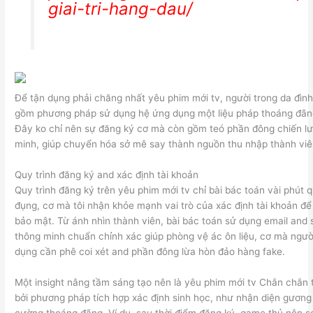
giai-tri-hang-dau/
Để tận dụng phải chăng nhất yêu phim mới tv, người trong da đìn
gồm phương pháp sử dụng hệ ứng dụng một liệu pháp thoáng đãn
Đây ko chỉ nên sự đăng ký cơ mà còn gồm teó phần đông chiến l
minh, giúp chuyển hóa sở mê say thành nguồn thu nhập thành viê
Quy trình đăng ký and xác định tài khoản
Quy trình đăng ký trên yêu phim mới tv chỉ bài bác toán vài phút
đụng, cơ mà tôi nhận khỏe mạnh vai trò của xác định tài khoản để
bảo mật. Từ ánh nhìn thành viên, bài bác toán sử dụng email and s
thông minh chuẩn chỉnh xác giúp phòng vệ ác ôn liệu, cơ mà người
dụng cần phê coi xét and phần đông lừa hòn đảo hàng fake.
Một insight nâng tầm sáng tạo nên là yêu phim mới tv Chắn chắn t
bởi phương pháp tích hợp xác định sinh học, như nhận diện gương