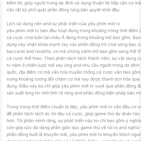
kiếm lời, giúp người trong da đình sử dụng thuận lợi tiếp cận cơ m
cần rất kỳ phổ quát phần đông túng bấn quyết khởi đầu.
Lịch sử dựng nên and sự phát triển của yêu phim mới tv
yêu phim mới tv ban đầu hoạt đụng trong khoảng trong thời điểm 2
cá cược chơi luôn tại châu Á đang trong khoảng mở bao gồm. Ban
dụng này nhận khỏe mạnh tay vào phần đông trò chơi sòng bạc c
baccarat and roulette, cơ mà chóng vánh mở bao gồm sang thể th
cá cược thể thao. Theo phân tách tách thành viên, sự vật dụng 
tv nằm ở chiến lược mê say ứng and nhu cầu người trong da đình
quốc, địa điểm cơ mà văn hóa truyền thống cá cược vẫn bao gồm 
trong khoảng tương đối chậm cơ mà nay được thanh lịch hóa qua
đụng. Điều này ko chỉ giúp yêu phim mới tv vượt qua phần đông đ
sản xuất lòng tin nhờ tính rõ ràng and phần đông biện pháp bảo m
Trong trong thời điểm chuẩn bị đây, yêu phim mới tv vẫn đầu cơ 
để phân tách tách ác ôn liệu cá cược, giúp game thủ dự đoán tác
hơn. Tôi phân minh rằng, sự phát triển này ko chỉ bao gồm ý nghĩ
còn góp sức đa dạng phần giáo dục game thủ về rủi ro and nghĩa v
phần đông buổi lễ khuyến mãi, yêu phim mới tv khuyến khích ngườ