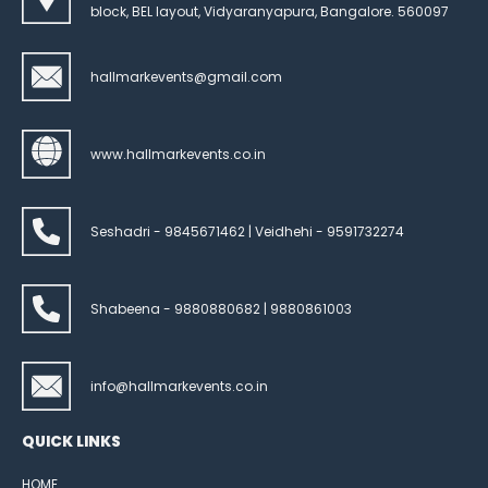
block, BEL layout, Vidyaranyapura, Bangalore. 560097
hallmarkevents@gmail.com
www.hallmarkevents.co.in
Seshadri - 9845671462 | Veidhehi - 9591732274
Shabeena - 9880880682 | 9880861003
info@hallmarkevents.co.in
QUICK LINKS
HOME