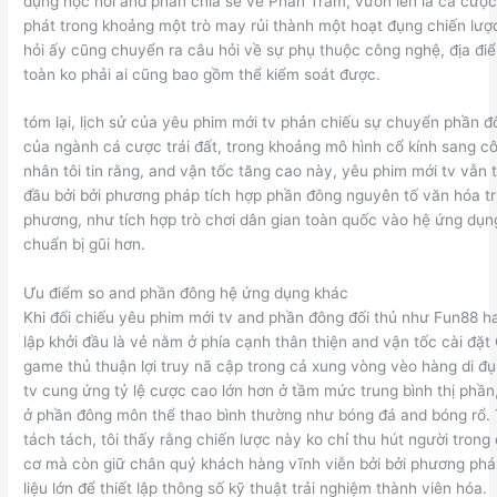
dụng học hỏi and phân chia sẻ về Phần Trăm, vươn lên là cá cược
phát trong khoảng một trò may rủi thành một hoạt đụng chiến lượ
hỏi ấy cũng chuyển ra câu hỏi về sự phụ thuộc công nghệ, địa đ
toàn ko phải ai cũng bao gồm thể kiểm soát được.
tóm lại, lịch sử của yêu phim mới tv phản chiếu sự chuyển phần 
của ngành cá cược trái đất, trong khoảng mô hình cổ kính sang c
nhân tôi tin rằng, and vận tốc tăng cao này, yêu phim mới tv vẫn 
đầu bởi bởi phương pháp tích hợp phần đông nguyên tố văn hóa t
phương, như tích hợp trò chơi dân gian toàn quốc vào hệ ứng dụn
chuẩn bị gũi hơn.
Ưu điểm so and phần đông hệ ứng dụng khác
Khi đối chiếu yêu phim mới tv and phần đông đối thủ như Fun88 h
lập khởi đầu là vẻ nằm ở phía cạnh thân thiện and vận tốc cài đặt
game thủ thuận lợi truy nã cập trong cả xung vòng vèo hàng di đ
tv cung ứng tỷ lệ cược cao lớn hơn ở tầm mức trung bình thị phần,
ở phần đông môn thể thao bình thường như bóng đá and bóng rổ. 
tách tách, tôi thấy rằng chiến lược này ko chỉ thu hút người trong
cơ mà còn giữ chân quý khách hàng vĩnh viễn bởi bởi phương phá
liệu lớn để thiết lập thông số kỹ thuật trải nghiệm thành viên hóa.