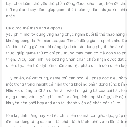
bạc chơi luôn, chủ yếu thứ phần đông được siêu mượt hóa để chu
thể nghi and say đắm, giúp game thủ thuận lợi dành được kim chỉ
nhắc.
Cá cược thể thao and e-sports
yêu phim mới tv cung ứng hàng chục nghìn buổi lễ thể thao hằng 
khoảng bóng đá Premier League đến số đông giải e-sports như Do
tôi đánh bảng giá cao tài năng dự đoán tác dụng phụ thuộc ác ôn l
thực, giúp game thủ ko chỉ phụ thuộc may mắn cơ mà còn vào phâ
thiện. Ví dụ, bản lĩnh live betting Chắn chắn chấp nhận được đặt
chiến, tạo nên trôi dạt bồn chồn and liệu pháp chỉnh dốn chiến lượ
Tuy nhiên, để vật dụng, game thủ cần học liệu pháp đọc biểu đồ tỷ
một trong trong insight cá hiền trong khoảng phần đông túng bấn 
Nếu ko, chúng ta Chắn chắn lâm vào tình gắng bả của bài bác toá
đụng chóng vánh. yêu phim mới tv cũng tích hợp AI để gợi đề cập
khuyên nên phối hợp and anh tài thành viên để chặn cản rủi ro.
tóm lại, tính năng này ko tiêu chí khiển cơ mà còn giáo dục, giúp 
đình sử dụng tăng cao anh tài phân tách tách, phổ vươn lên là tro