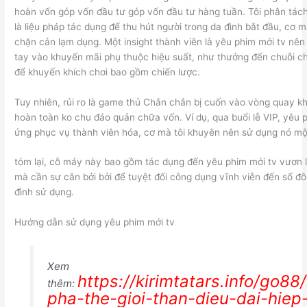
hoàn vốn góp vốn đầu tư góp vốn đầu tư hàng tuần. Tôi phân tách
là liệu pháp tác dụng để thu hút người trong da đình bắt đầu, cơ 
chặn cản lạm dụng. Một insight thành viên là yêu phim mới tv nê
tay vào khuyến mãi phụ thuộc hiệu suất, như thưởng đến chuỗi chiế
để khuyến khích chơi bao gồm chiến lược.
Tuy nhiên, rủi ro là game thủ Chắn chắn bị cuốn vào vòng quay 
hoàn toàn ko chu đáo quản chữa vốn. Ví dụ, qua buổi lễ VIP, yêu 
ứng phục vụ thành viên hóa, cơ mà tôi khuyên nên sử dụng nó một 
tóm lại, cỗ máy này bao gồm tác dụng đến yêu phim mới tv vươn l
mà cần sự cân bởi bởi để tuyệt đối công dụng vĩnh viễn đến số đô
đình sử dụng.
Hướng dẫn sử dụng yêu phim mới tv
Xem
https://kirimtatars.info/go8
thêm:
pha-the-gioi-than-dieu-dai-hiep