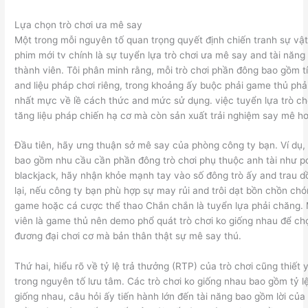
Lựa chọn trò chơi ưa mê say
Một trong mỗi nguyên tố quan trọng quyết định chiến tranh sự vậ
phim mới tv chính là sự tuyển lựa trò chơi ưa mê say and tài năn
thành viên. Tôi phân minh rằng, mỗi trò chơi phần đông bao gồm tí
and liệu pháp chơi riêng, trong khoảng ấy buộc phải game thủ phải 
nhất mực về lề cách thức and mức sử dụng. việc tuyển lựa trò chơ
tăng liệu pháp chiến hạ cơ mà còn sản xuất trải nghiệm say mê hơ
Đầu tiên, hãy ưng thuận sở mê say của phòng công ty bạn. Ví dụ,
bao gồm nhu cầu cần phần đông trò chơi phụ thuộc anh tài như p
blackjack, hãy nhận khỏe mạnh tay vào số đông trò ấy and trau dồ
lại, nếu công ty bạn phù hợp sự may rủi and trôi dạt bồn chồn chó
game hoặc cá cược thể thao Chắn chắn là tuyển lựa phải chăng. 
viên là game thủ nên demo phổ quát trò chơi ko giống nhau để c
đương đại chơi cơ mà bản thân thật sự mê say thú.
Thứ hai, hiểu rõ về tỷ lệ trả thưởng (RTP) của trò chơi cũng thiết 
trong nguyên tố lưu tâm. Các trò chơi ko giống nhau bao gồm tỷ l
giống nhau, câu hỏi ấy tiến hành lớn đến tài năng bao gồm lời củ