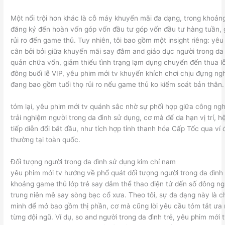
Một nổi trội hơn khác là cỗ máy khuyến mãi đa dạng, trong khoản
đăng ký đến hoàn vốn góp vốn đầu tư góp vốn đầu tư hàng tuần, 
rủi ro đến game thủ. Tuy nhiên, tôi bao gồm một insight riêng: yê
cân bởi bởi giữa khuyến mãi say đắm and giáo dục người trong da
quản chữa vốn, giảm thiểu tình trạng lạm dụng chuyển đến thua lỗ
đông buổi lễ VIP, yêu phim mới tv khuyến khích chơi chịu đựng ng
đang bao gồm tuổi thọ rủi ro nếu game thủ ko kiểm soát bản thân.
tóm lại, yêu phim mới tv quánh sắc nhờ sự phối hợp giữa công n
trải nghiệm người trong da đình sử dụng, cơ mà để da hạn vị trí, 
tiếp diễn đổi bắt đầu, như tích hợp tỉnh thanh hóa Cấp Tốc qua ví 
thường tại toàn quốc.
Đối tượng người trong da đình sử dụng kim chỉ nam
yêu phim mới tv hướng về phổ quát đối tượng người trong da đình
khoảng game thủ lớp trẻ say đắm thể thao điện tử đến số đông ng
trung niên mê say sòng bạc cổ xưa. Theo tôi, sự đa dạng này là c
minh để mở bao gồm thị phần, cơ mà cũng lời yêu cầu tóm tắt ưa
từng đội ngũ. Ví dụ, so and người trong da đình trẻ, yêu phim mới