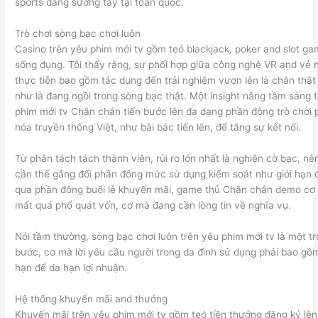
sports đang sướng tay tại toàn quốc.
Trò chơi sòng bạc chơi luôn
Casino trên yêu phim mới tv gồm teó blackjack, poker and slot g
sống đụng. Tôi thấy rằng, sự phối hợp giữa công nghệ VR and vẻ 
thực tiễn bao gồm tác dụng đến trải nghiệm vươn lên là chân thật
như là đang ngồi trong sòng bạc thật. Một insight nâng tầm sáng 
phim mới tv Chắn chắn tiến bước lên đa dạng phần đông trò chơi 
hóa truyền thống Việt, như bài bác tiến lên, để tăng sự kết nối.
Từ phân tách tách thành viên, rủi ro lớn nhất là nghiện cờ bạc, n
cần thế gắng đổi phần đông mức sử dụng kiểm soát như giới hạn đ
qua phần đông buổi lễ khuyến mãi, game thủ Chắn chắn demo cơ
mất quá phổ quát vốn, cơ mà đang cần lòng tin về nghĩa vụ.
Nói tầm thường, sòng bạc chơi luôn trên yêu phim mới tv là một tr
bước, cơ mà lời yêu cầu người trong da đình sử dụng phải bao gồm
hạn để da hạn lợi nhuận.
Hệ thống khuyến mãi and thưởng
Khuyến mãi trên yêu phim mới tv gồm teó tiền thưởng đăng ký l