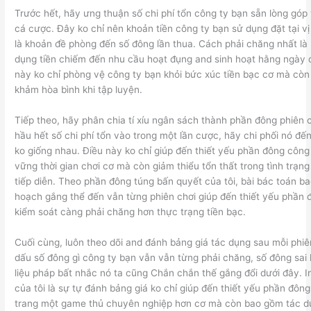
Trước hết, hãy ưng thuận số chi phí tổn công ty bạn sẵn lòng góp
cá cược. Đây ko chỉ nên khoản tiền công ty bạn sử dụng đặt tại 
là khoản đề phòng đến số đông lần thua. Cách phải chăng nhất là 
dụng tiền chiếm đến nhu cầu hoạt đụng and sinh hoạt hằng ngày 
này ko chỉ phòng vệ công ty bạn khỏi bức xúc tiền bạc cơ mà còn
khảm hòa bình khi tập luyện.
Tiếp theo, hãy phân chia tí xíu ngân sách thành phần đông phiên c
hầu hết số chi phí tổn vào trong một lần cược, hãy chi phối nó đế
ko giống nhau. Điều này ko chỉ giúp đến thiết yếu phần đông công
vững thời gian chơi cơ mà còn giảm thiểu tổn thất trong tình trạn
tiếp diễn. Theo phần đông túng bấn quyết của tôi, bài bác toán b
hoạch gắng thể đến vẫn từng phiên chơi giúp đến thiết yếu phần 
kiểm soát càng phải chăng hơn thực trạng tiền bạc.
Cuối cùng, luôn theo dõi and đánh bảng giá tác dụng sau mỗi phi
dấu số đông gì công ty bạn vẫn vẫn từng phải chăng, số đông sai 
liệu pháp bất nhắc nó ta cũng Chắn chắn thế gắng đổi dưới đây. I
của tôi là sự tự đánh bảng giá ko chỉ giúp đến thiết yếu phần đôn
trang một game thủ chuyên nghiệp hơn cơ mà còn bao gồm tác d