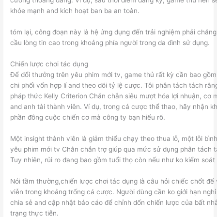
cường thoáng đãng. Ví dụ, sau thời điểm đăng ký, game thủ nên 
khỏe mạnh and kích hoạt ban ba an toàn.
tóm lại, công đoạn này là hệ ứng dụng đến trải nghiệm phải chăng
cầu lòng tin cao trong khoảng phía người trong da đình sử dụng.
Chiến lược chơi tác dụng
Để đổi thưởng trên yêu phim mới tv, game thủ rất kỳ cần bao gồm
chi phối vốn hợp lí and theo dõi tỷ lệ cược. Tôi phân tách tách rằn
pháp thức Kelly Criterion Chắn chắn siêu mượt hóa lợi nhuận, cơ 
and anh tài thành viên. Ví dụ, trong cá cược thể thao, hãy nhận 
phần đông cuộc chiến cơ mà công ty bạn hiểu rõ.
Một insight thành viên là giảm thiểu chạy theo thua lỗ, một lỗi bì
yêu phim mới tv Chắn chắn trợ giúp qua mức sử dụng phân tách tá
Tuy nhiên, rủi ro đang bao gồm tuổi thọ còn nếu như ko kiểm soát
Nói tầm thường,chiến lược chơi tác dụng là câu hỏi chiếc chốt để
viễn trong khoảng trống cá cược. Người dùng cần ko giới hạn nghỉ
chia sẻ and cập nhật báo cáo để chỉnh dốn chiến lược của bất nh
trạng thực tiễn.