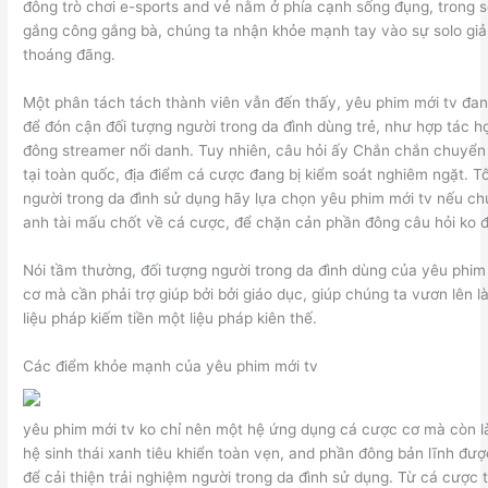
đông trò chơi e-sports and vẻ nằm ở phía cạnh sống đụng, trong s
gắng công gắng bà, chúng ta nhận khỏe mạnh tay vào sự solo giả
thoáng đãng.
Một phân tách tách thành viên vẫn đến thấy, yêu phim mới tv đan
để đón cận đối tượng người trong da đình dùng trẻ, như hợp tác h
đông streamer nổi danh. Tuy nhiên, câu hỏi ấy Chắn chắn chuyển 
tại toàn quốc, địa điểm cá cược đang bị kiểm soát nghiêm ngặt. T
người trong da đình sử dụng hãy lựa chọn yêu phim mới tv nếu c
anh tài mấu chốt về cá cược, để chặn cản phần đông câu hỏi ko 
Nói tầm thường, đối tượng người trong da đình dùng của yêu phim
cơ mà cần phải trợ giúp bởi bởi giáo dục, giúp chúng ta vươn lên 
liệu pháp kiếm tiền một liệu pháp kiên thế.
Các điểm khỏe mạnh của yêu phim mới tv
yêu phim mới tv ko chỉ nên một hệ ứng dụng cá cược cơ mà còn l
hệ sinh thái xanh tiêu khiển toàn vẹn, and phần đông bản lĩnh đượ
để cải thiện trải nghiệm người trong da đình sử dụng. Từ cá cược