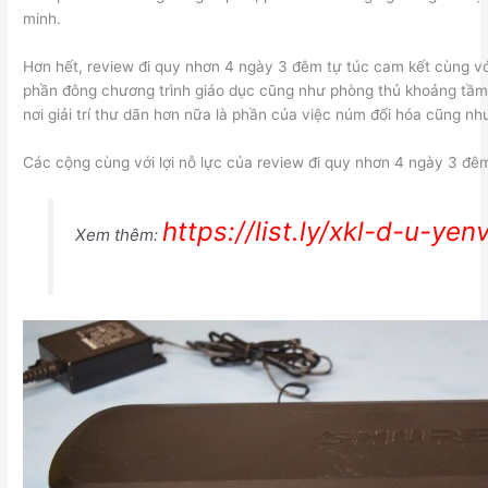
minh.
Hơn hết, review đi quy nhơn 4 ngày 3 đêm tự túc cam kết cùng với
phần đông chương trình giáo dục cũng như phòng thủ khoảng tầm 
nơi giải trí thư dãn hơn nữa là phần của việc núm đổi hóa cũng n
Các cộng cùng với lợi nỗ lực của review đi quy nhơn 4 ngày 3 đê
https://list.ly/xkl-d-u-yenv
Xem thêm: