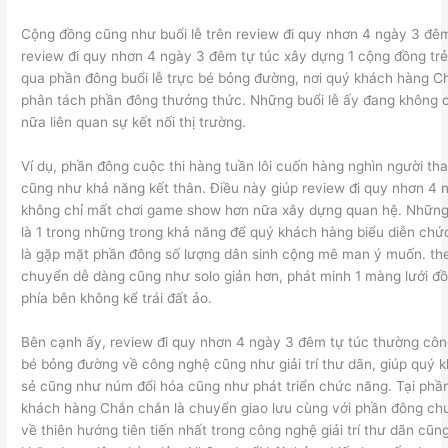
Cộng đồng cũng như buổi lễ trên review đi quy nhơn 4 ngày 3 đêm
review đi quy nhơn 4 ngày 3 đêm tự túc xây dựng 1 cộng đồng trẻ
qua phần đông buổi lễ trực bé bỏng đường, nơi quý khách hàng C
phân tách phần đông thưởng thức. Những buổi lễ ấy đang không chỉ
nữa liên quan sự kết nối thị trường.
Ví dụ, phần đông cuộc thi hàng tuần lôi cuốn hàng nghìn người th
cũng như khả năng kết thân. Điều này giúp review đi quy nhơn 4 
không chỉ mất chơi game show hơn nữa xây dựng quan hệ. Những c
là 1 trong những trong khả năng để quý khách hàng biểu diễn chứ
là gặp mặt phần đông số lượng dân sinh cộng mê man ý muốn. theo
chuyển dễ dàng cũng như solo giản hơn, phát minh 1 màng lưới đồ
phía bên không kể trái đất ảo.
Bên cạnh ấy, review đi quy nhơn 4 ngày 3 đêm tự túc thường công
bé bỏng đường về công nghệ cũng như giải trí thư dãn, giúp quý
sẻ cũng như núm đổi hóa cũng như phát triển chức năng. Tại phần
khách hàng Chắn chắn là chuyển giao lưu cùng với phần đông chu
về thiên hướng tiên tiến nhất trong công nghệ giải trí thư dãn c