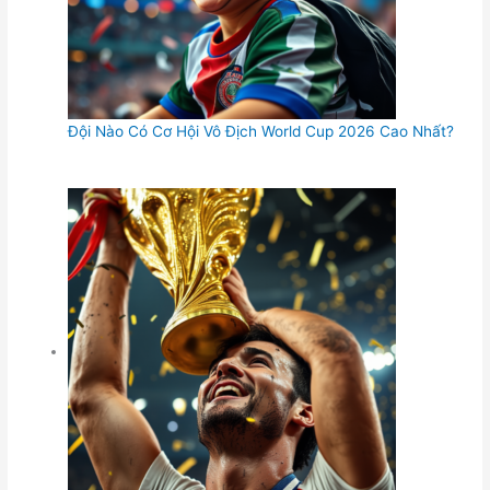
Đội Nào Có Cơ Hội Vô Địch World Cup 2026 Cao Nhất?