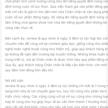
chơi phân tích cảnh huống cũng như lên tiếng quyết định nóng vội,
định trong cuộc nỗ lực thực. Qua việc tham gia vào phần đông g
mất chỉ cần là giải trí thư dãn hơn nữa Chắn chắn là vận dụng p
cuộc nỗ lực phần đông ngày. Kỹ năng lên tiếng quyết định nóng v
tầm trống chơi game show hơn nữa lên tiếng quyết định không bé 
công việc thực tế.
Bên cạnh ấy, review đi quy nhơn 4 ngày 3 đêm tự túc hợp tác cũ
chuyên viên để cùng với lại content giáo dục, giống cũng như p
nghệ hoặc nghệ thuật cũng như thẩm mỹ, giúp quý khách hàng k
lại không đề nghị đến trường lớp truyền thống. Những khóa huấn 
trong triết lý, mà lại Chắn chắn là được trình bày qua phần đông m
Qua ấy, quý khách hàng Chắn chắn là tiếp cận kiến thức còn mới
say đắm hơn đông hòn đảo khi.
Nói kết luận
review đi quy nhơn 4 ngày 3 đêm tự túc không chỉ mất là 1 trong n
sang hơn nữa là nơi chuyển giao lưu, học hỏi cũng như phân tác
triển chức năng. Các cộng cùng với lợi nỗ lực cũng như chủng loạ
hợp AI cũng như trợ giúp thực tế ảo vẫn hình thành 1 thưởng thức
giúp cất giữ thời khắc cũng như tiêu xài hơn nữa phát minh 1 kho