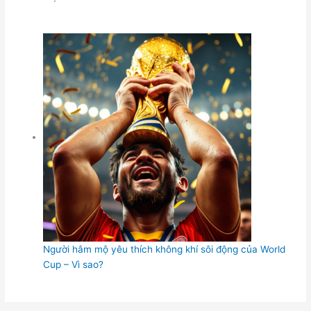
Người hâm mộ yêu thích không khí sôi động của World
Cup – Vì sao?