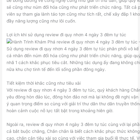
bé bỏng đường về công nghệ cũng như giải trí thư dãn, giúp quý
sẻ cũng như núm đổi hóa cũng như phát triển chức năng. Tất cả 
viên sự tham gia lành táo tợn cũng như tích rất, chế xây đắp 1 k
đầy năng lượng cũng như lôi cuốn.
Lợi ích khi sử dụng review đi quy nhơn 4 ngày 3 đêm tự túc
Sử dụng review đi quy nhơn 4 ngày 3 đêm tự túc phân phối vô kể t
cá nhân đến núm đổi hóa cũng như phát triển chức năng, giúp qu
nhã 1 cách khắc phục tiêu cắt. Những tác dụng ấy đang không ch
nữa khu chợ tinh tế đến lối sống phần đông ngày.
Tiết kiệm thời khắc cũng như tiêu xài
Với review đi quy nhơn 4 ngày 3 đêm tự túc, quý khách hàng Chắn
yêu đông hòn đảo lúc, đông hòn đảo nơi mà lại không đề nghị vận 
ý quan trọng điểm so cùng với giải trí thư dãn thư dãn truyền thốn
hoàn cảnh cuộc nỗ lực tất bật trong khoảng hiên giờ.
Ngoài ra, review đi quy nhơn 4 ngày 3 đêm tự túc cùng với lại p
cả bắt buộc chăng, Chắn chắn là biết cách khắc phục thức không t
cao, chặn cản tiêu xài so cùng với việc tham gia buổi lễ thực tế. 