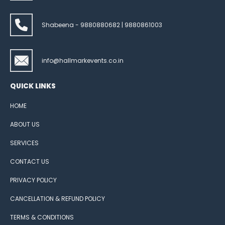
Shabeena - 9880880682 | 9880861003
info@hallmarkevents.co.in
QUICK LINKS
HOME
ABOUT US
SERVICES
CONTACT US
PRIVACY POLICY
CANCELLATION & REFUND POLICY
TERMS & CONDITIONS