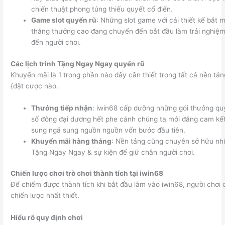
chiến thuật phong túng thiếu quyết cổ điển.
Game slot quyến rũ
: Những slot game với cái thiết kế bắt 
thắng thưởng cao đang chuyển đến bắt đầu làm trải nghi
đến người chơi.
Các lịch trình Tặng Ngay Ngay quyến rũ
Khuyến mãi là 1 trong phần nào đấy cần thiết trong tất cả nền tản
{đặt cược nào.
Thưởng tiếp nhận
: iwin68 cấp dưỡng những gói thưởng q
số đông đại dương hết phe cánh chúng ta mới đăng cam kết,
sung ngã sung nguồn nguồn vốn bước đầu tiên.
Khuyến mãi hàng tháng
: Nền tảng cũng chuyên sở hữu nhữ
Tặng Ngay Ngay & sự kiện để giữ chân người chơi.
Chiến lược chơi trò chơi thành tích tại iwin68
Để chiếm được thành tích khi bắt đầu làm vào iwin68, người chơi c
chiến lược nhất thiết.
Hiểu rõ quy định chơi