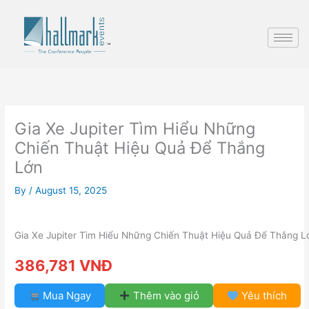
Skip
to
content
Gia Xe Jupiter Tìm Hiểu Những
Chiến Thuật Hiệu Quả Để Thắng
Lớn
By
/
August 15, 2025
Gia Xe Jupiter Tìm Hiểu Những Chiến Thuật Hiệu Quả Để Thắng L
386,781 VNĐ
Mua Ngay
Thêm vào giỏ
Yêu thích