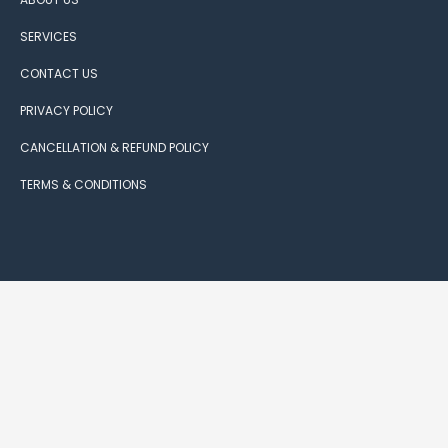
SERVICES
CONTACT US
PRIVACY POLICY
CANCELLATION & REFUND POLICY
TERMS & CONDITIONS