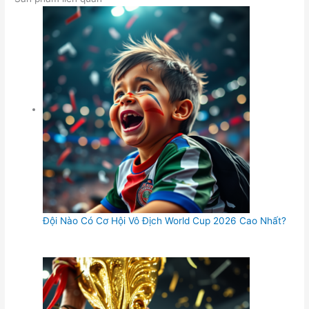
Đội Nào Có Cơ Hội Vô Địch World Cup 2026 Cao Nhất?