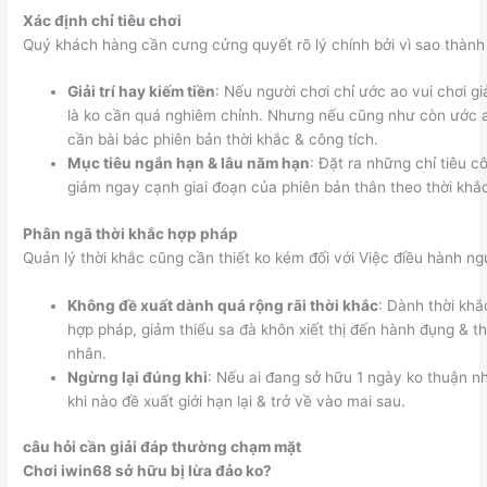
Xác định chỉ tiêu chơi
Quý khách hàng cần cưng cửng quyết rõ lý chính bởi vì sao thành 
Giải trí hay kiếm tiền
: Nếu người chơi chỉ ước ao vui chơi gi
là ko cần quá nghiêm chỉnh. Nhưng nếu cũng như còn ước a
cần bài bác phiên bản thời khắc & công tích.
Mục tiêu ngắn hạn & lâu năm hạn
: Đặt ra những chỉ tiêu c
giám ngay cạnh giai đoạn của phiên bản thân theo thời khắ
Phân ngã thời khắc hợp pháp
Quản lý thời khắc cũng cần thiết ko kém đối với Việc điều hành n
Không đề xuất dành quá rộng rãi thời khắc
: Dành thời khắ
hợp pháp, giảm thiểu sa đà khôn xiết thị đến hành đụng & t
nhân.
Ngừng lại đúng khi
: Nếu ai đang sở hữu 1 ngày ko thuận nh
khi nào đề xuất giới hạn lại & trở về vào mai sau.
câu hỏi cần giải đáp thường chạm mặt
Chơi iwin68 sở hữu bị lừa đảo ko?