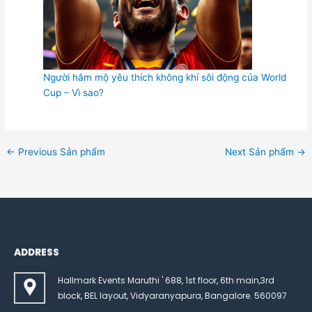
Người hâm mộ yêu thích không khí sôi động của World
Cup – Vì sao?
←
Previous Sản phẩm
Next Sản phẩm
→
ADDRESS
Hallmark Events Maruthi ' 688, 1st floor, 6th main,3rd
block, BEL layout, Vidyaranyapura, Bangalore. 560097