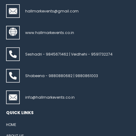
hallmarkevents@gmail.com
www.hallmarkevents.co.in
Seshadri - 9845671462 | Veidhehi - 9591732274
Shabeena - 9880880682 | 9880861003
info@hallmarkevents.co.in
QUICK LINKS
HOME
ABOUT US