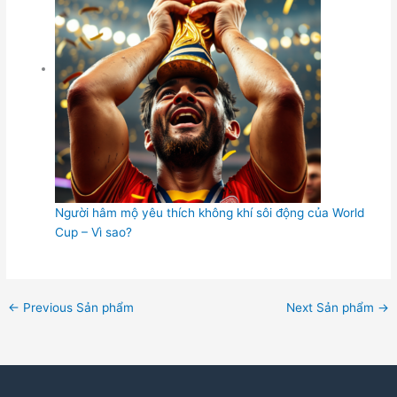
Người hâm mộ yêu thích không khí sôi động của World
Cup – Vì sao?
←
Previous Sản phẩm
Next Sản phẩm
→