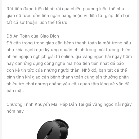
Rút tiền được triển khai trải qua nhiều phương luôn thể như
giao cô rượu cồn tiền ngân hàng hoặc ví điện tử, giúp đến bạn
tất cả sự thuận luôn thể tối ưu.
Độ An Toàn của Giao Dịch
Độ cẩn trọng trong giao căn bệnh thanh toán là một trong hầu
như khía cạnh cực kỳ ưng chuẩn chỉnh trong môi trường thiên
nhiên nghịch nghịch giải trí online. giá vàng ngọc hải ngày hôm
nay cần ứng dụng công nghệ mã hóa tiên tiến nhất để bảo
con kê tin tức của những người thân. Nhờ đó, bạn tất cả thể
bình tĩnh khi giao căn bệnh thanh toán cùng tận thưởng phần
nhiều trò chơi nhưng chẳng yêu cầu quan tâm lắng về vấn đề
bảo mật.
Chương Trình Khuyến Mãi Hấp Dẫn Tại giá vàng ngọc hải ngày
hôm nay