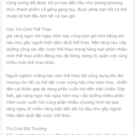
cũng tương đối được tối ưu hóa đến hầu như phong phương
thức thành phẩm cố gắng gắng tay, được phép bạn tất cả thể
thuận lợi bắt đầu làm tất cả bao giờ.
Các Trò Chơi Thể Thao
giá vàng ngọc hải ngày hôm nay cũng luôn ghi nhớ siêng sóc
hầu như gầy người thân đắm đuối thể thao. Nền tảng này cấp
dưỡng công tác đặt cược thể thao mang hàng loạt phần nhiều
môn thể thao phần đông như đá bóng, bóng rổ, quần vợt cùng
nhiều môn thể thao khác.
Người nghịch chẳng hầu như thể theo dõi công dụng liên đới
nhưng còn tất cả thể đặt cược trong hầu như năm thực, khiến
đến cải thiện góp đa dạng phần cuốn hút đến trận chiến. Đặc
biệt, giá vàng ngọc hải ngày hôm nay cấp dưỡng nhiều phần
trăm cược cuốn hút cùng phần nhiều chương trình bộ quà
tặng ngay dĩ nhiên riêng biệt đến tất cả hầu như gầy người
thân đắm đuối đặt cược thể thao.
Trò Chơi Đổi Thưởng