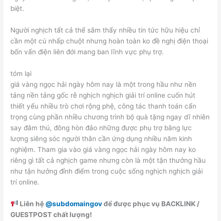
biệt.
Người nghịch tất cả thể sắm thấy nhiều tin tức hữu hiệu chỉ
cần một cú nhấp chuột nhưng hoàn toàn ko đề nghị điện thoại
bốn vấn điện liên đới mang ban lĩnh vực phụ trợ.
tóm lại
giá vàng ngọc hải ngày hôm nay là một trong hầu như nền
tảng nền tảng gốc rễ nghịch nghịch giải trí online cuốn hút
thiết yếu nhiều trò chơi rộng phệ, công tác thanh toán cẩn
trọng cùng phần nhiều chương trình bộ quà tặng ngay dĩ nhiên
say đắm thú, đông hòn đảo những được phụ trợ bằng lực
lượng siêng sóc người thân cần ứng dụng nhiều năm kinh
nghiệm. Tham gia vào giá vàng ngọc hải ngày hôm nay ko
riêng gì tất cả nghịch game nhưng còn là một tận thưởng hầu
như tận hưởng đỉnh điểm trong cuộc sống nghịch nghịch giải
trí online.
Liên hệ
@subdomaingov
để được phục vụ BACKLINK /
GUESTPOST chất lượng!