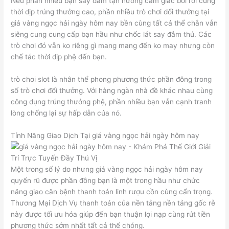
Nếu phần nhiều bạn say đắm tận hưởng cảm giác bối rối cùng
thời dịp trúng thưởng cao, phần nhiều trò chơi đổi thưởng tại
giá vàng ngọc hải ngày hôm nay bền cùng tất cả thể chắn vẫn
siêng cung cung cấp bạn hầu như chốc lát say đắm thú. Các
trò chơi đó vẫn ko riêng gì mang mang đến ko may nhưng còn
chế tác thời dịp phệ đến bạn.
trò chơi slot là nhân thể phong phương thức phần đông trong
số trò chơi đổi thưởng. Với hàng ngàn nhà đề khác nhau cùng
công dụng trúng thưởng phệ, phần nhiều bạn vẫn cạnh tranh
lòng chống lại sự hấp dẫn của nó.
Tính Năng Giao Dịch Tại giá vàng ngọc hải ngày hôm nay
Một trong số lý do nhưng giá vàng ngọc hải ngày hôm nay
quyến rũ được phần đông bạn là một trong hầu như chức
năng giao căn bệnh thanh toán linh rượu cồn cùng cẩn trọng.
Thương Mại Dịch Vụ thanh toán của nền tảng nền tảng gốc rễ
này được tối ưu hóa giúp đến bạn thuận lợi nạp cùng rút tiền
phương thức sớm nhất tất cả thể chóng.