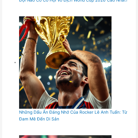
Những Dấu Ấn Đáng Nhớ Của Rocker Lê Anh Tuấn: Từ
Đam Mê Đến Di Sản