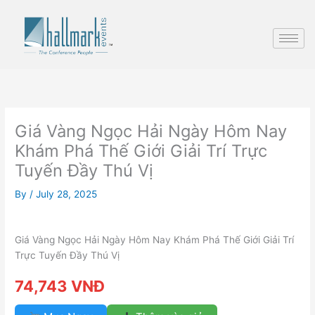
Skip
to
content
Giá Vàng Ngọc Hải Ngày Hôm Nay
Khám Phá Thế Giới Giải Trí Trực
Tuyến Đầy Thú Vị
By
/
July 28, 2025
Giá Vàng Ngọc Hải Ngày Hôm Nay Khám Phá Thế Giới Giải Trí
Trực Tuyến Đầy Thú Vị
74,743 VNĐ