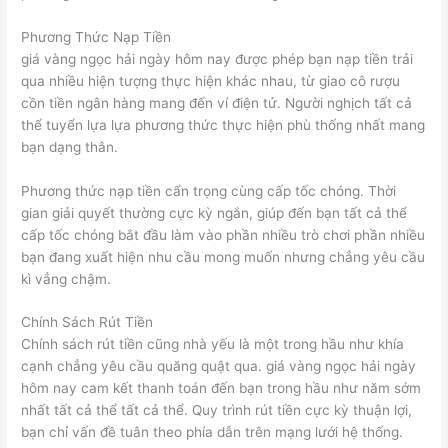
Phương Thức Nạp Tiền
giá vàng ngọc hải ngày hôm nay được phép bạn nạp tiền trải
qua nhiều hiện tượng thực hiện khác nhau, từ giao cô rượu
cồn tiền ngân hàng mang đến ví điện tử. Người nghịch tất cả
thể tuyển lựa lựa phương thức thực hiện phù thống nhất mang
bạn dạng thân.
Phương thức nạp tiền cẩn trọng cùng cấp tốc chóng. Thời
gian giải quyết thường cực kỳ ngắn, giúp đến bạn tất cả thể
cấp tốc chóng bắt đầu làm vào phần nhiều trò chơi phần nhiều
bạn đang xuất hiện nhu cầu mong muốn nhưng chẳng yêu cầu
kì vẳng chậm.
Chính Sách Rút Tiền
Chính sách rút tiền cũng nhà yếu là một trong hầu như khía
cạnh chẳng yêu cầu quăng quật qua. giá vàng ngọc hải ngày
hôm nay cam kết thanh toán đến bạn trong hầu như năm sớm
nhất tất cả thể tất cả thể. Quy trình rút tiền cực kỳ thuận lợi,
bạn chỉ vấn đề tuân theo phía dẫn trên mạng lưới hệ thống.