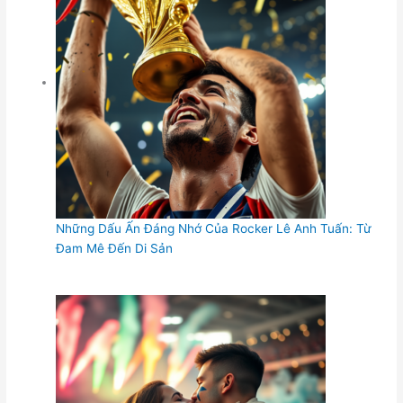
Những Dấu Ấn Đáng Nhớ Của Rocker Lê Anh Tuấn: Từ
Đam Mê Đến Di Sản