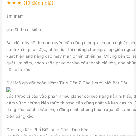
★★★
(10 đánh giá)
âm thầm
giá đất hoàn kiếm
Bài viết này sẽ thường xuyên cần dùng mang lại doanh nghiệp gó
cách khắc phục đọc, phân tích tới những phương pháp giúp người
xuất hiện and nâng cao may mắn chiến chiến hạ. Chúng bên tôi s
quát lựa sắm, cách khắc phục casino cấu thành giá kèo, and nhữn
cồn của kèo.
Giải Mã giá đất hoàn kiếm: Từ A Đến Z Cho Người Mới Bắt Đầu
Lúc trước đi sâu vào phần nhiều planer soi kèo nặng nằn nì hiểu, đ
cầm vững những kiến thức thường cần dùng nhất về kèo casino. Đ
dáng kèo, cách khắc phục đồng minh chúng hoạt rượu cồn, and c
trên bảng kèo.
Các Loại Kèo Phổ Biến and Cách Đọc Kèo