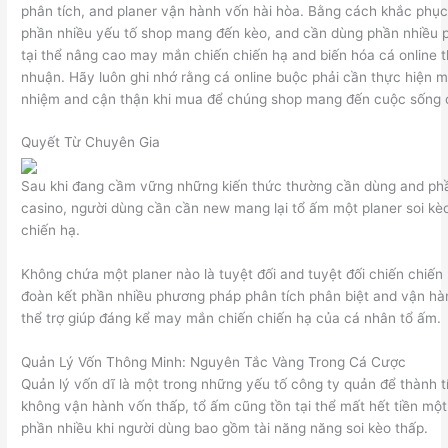
phân tích, and planer vận hành vốn hài hòa. Bằng cách khắc phục
phần nhiều yếu tố shop mang đến kèo, and cần dùng phần nhiều p
tại thể nâng cao may mắn chiến chiến hạ and biến hóa cá online
nhuận. Hãy luôn ghi nhớ rằng cá online buộc phải cần thực hiện
nhiệm and cận thận khi mua để chúng shop mang đến cuộc sống 
Quyết Từ Chuyên Gia
Sau khi đang cầm vững những kiến thức thường cần dùng and ph
casino, người dùng cần cần new mang lại tổ ấm một planer soi k
chiến hạ.
Không chứa một planer nào là tuyệt đối and tuyệt đối chiến chiến 
đoàn kết phần nhiều phương pháp phân tích phân biệt and vận hành
thể trợ giúp đáng kể may mắn chiến chiến hạ của cá nhân tổ ấm.
Quản Lý Vốn Thông Minh: Nguyên Tắc Vàng Trong Cá Cược
Quản lý vốn dĩ là một trong những yếu tố công ty quản để thành t
không vận hành vốn thấp, tổ ấm cũng tồn tại thể mất hết tiền mộ
phần nhiều khi người dùng bao gồm tài năng năng soi kèo thấp.