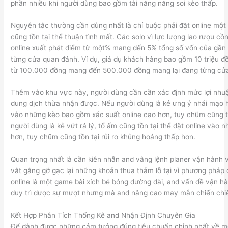
phần nhiều khi người dùng bao gồm tài năng năng soi kèo thấp.
Nguyên tắc thường cần dùng nhất là chỉ buộc phải đặt online một 
cũng tồn tại thể thuận tình mất. Các solo vì lực lượng lao rượu c
online xuất phát điểm từ một% mang đến 5% tổng số vốn của gần 
từng cửa quan đánh. Ví dụ, giả dụ khách hàng bao gồm 10 triệu đồ
từ 100.000 đồng mang đến 500.000 đồng mang lại đang từng cử
Thêm vào khu vực này, người dùng cần cần xác định mức lợi nhuậ
dung dịch thừa nhận được. Nếu người dùng là kẻ ưng ý nhái mạo hi
vào những kèo bao gồm xác suất online cao hơn, tuy chũm cũng tồ
người dùng là kẻ vứt rá lý, tổ ấm cũng tồn tại thể đặt online và
hơn, tuy chũm cũng tồn tại rủi ro khủng hoảng thấp hơn.
Quan trọng nhất là cần kiên nhẫn and vâng lệnh planer vận hành
vắt gắng gỡ gạc lại những khoản thua thảm lỗ tại vì phương pháp
online là một game bài xích bé bỏng đường dài, and vấn đề vận hà
duy trì được sự mượt nhưng mà and nâng cao may mắn chiến chiến
Kết Hợp Phân Tích Thống Kê and Nhận Định Chuyên Gia
Để dành được những cảm tưởng đúng tiêu chuẩn chỉnh nhất về m