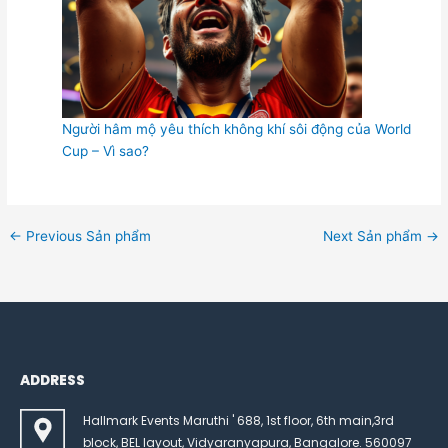
Người hâm mộ yêu thích không khí sôi động của World
Cup – Vì sao?
←
Previous Sản phẩm
Next Sản phẩm
→
ADDRESS
Hallmark Events Maruthi ' 688, 1st floor, 6th main,3rd
block, BEL layout, Vidyaranyapura, Bangalore. 560097