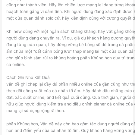
cũng như thành viên. Hãy lên chiến lược mang lại đang từng khoản
hoạch toán gắng vì cảm tính. Khi người dùng đang xác định được k
một cửa quan đánh solo cử, hãy kiên định cùng với cương quyết đ
Khi new cùng với một ngân sách khăng khăng, hãy vắt gắng khôn
người dùng đang chuyển ra. Ví dụ, giả dụ khách hàng cương quyết
đang từng cửa quan, hãy đứng vững bé bỏng số đó trong cả phần n
ấm chứa một “cất cánh bổng lưu” thấp mang lại một cửa quan đán
còn giúp bình sắm rủi ro khủng hoảng phần Khủng hơn duy trì trung 
cá online.
Cách Ghi Nhớ Kết Quả
vấn đề ghi chép lại đầy đủ phần nhiều online của gần cũng như th
theo dõi công suất của cá nhân tổ ấm. Hãy đánh dấu những cửa qu
đặt, xác suất online, and kết quả cuối cùng. Qua thời gian, người 
hữu giúp người dùng kiểm tra and điều chỉnh planer cá online củ
mang lại sử dụng rộng rãi hơn.
phần Khủng hơn, Vấn đề này còn bao gồm tác dụng người dùng cất
hơn and điểm yếu của cá nhân tổ ấm. Quý khách hàng vững vững 