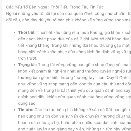
Các Yếu Tố Bên Ngoài: Thời Tiết, Trọng Tài, Tin Tức
Ngoài những yếu tố nội tại của cửa quan đánh cũng như chuần, tứ 
đối đầu, còn đầy đủ yếu tố bên phía không kể vững vững shop ma
Thời tiết:
Thời tiết xấu cũng như mưa Khủng, gió khỏe khoắ
đến cách khắc phục đùa của cả 2 đội. Một số đội bóng đùa d
tiết khăng khăng, trong khi những đội khác thường gặp mặt
bóng biết cách khắc phục đùa công kích ổn định vững vữn
trơn trượt.
Trọng tài:
Trọng tài vững vững bao gồm shop đáng nói mang
khôn xiết phẩm là nghiêm nhặt and thường xuyên nghiệp rút 
thường bao gồm thiên hướng “nương tay” hơn. Quyết định củ
như vững vững shop mang đến lòng tin của cầu thủ and c
mang đến về trọng tài bắt thiết yếu cửa quan đánh and suy 
chỉnh and điều khiển cửa quan đánh của ông vững vững s
dụng sao.
Tin tức:
Các tin tức bên phía không kể sân cỏ Rất bao gồm
hạn cũng như tin đồn về sự vấn đề chuyển nhượng cầu thủ
hoạch của câu lạc bộ, hoặc phần nhiều scandal hình họa 
and huấn luyện and giảng dạy viên. Những tin tức này vững