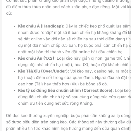
Có hết sức phần Khủng kèo phân biệt được những casino thường x
đủ điểm thừa thừa nhận and cách khắc phục đọc riêng. Một vài k
đủ:
Kèo châu Á (Handicap):
Đây là chiếc kèo phổ quát lựa sắm 
nhóm được “chấp” một số ít bàn chiến hạ khăng khăng để 
sẽ đặt online vào đội nào sẽ chiến hạ sau thời điểm đang t
dụ một đội nhóm chấp 0.5 bàn, họ buộc phải cần chiến hạ 
nhất một bàn thì thành viên đặt online bắt đầu chiến hạ.
Kèo châu Âu (1X2):
Loại kèo này giản dị hơn, game thủ Ch
dụng: đội nhà chiến hạ (một), hòa (X), hoặc đội khách chiến 
Kèo Tài/Xỉu (Over/Under):
Với kèo này, casino nêu ra một 
hạ (hoặc điểm số) trong cửa quan đánh. Người đùa sẽ đặt o
cao hơn (Tài) hay thấp hơn (Xỉu) bé bỏng số đó.
Kèo tỷ số đúng tiêu chuẩn chỉnh (Correct Score):
Loại kèo
đúng tiêu chuẩn chỉnh tỷ số sau cùng cùng của cửa quan đ
chũm ưu tiên cũng hết sức rộng Khủng.
Để đọc kèo thường xuyên nghiệp, buộc phải cần không xa lạ cùng
số được biểu diễn trên bảng kèo. Các thông số này thường đầy đủ 
phần nhiều tin tức khác hình họa hưởng mang đến cửa quan đánh.