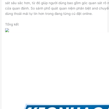
sát sâu sắc hơn, từ đó giúp người dùng bao gồm góc quan sát rõ n
cửa quan đánh. So sánh phổ quát quan niệm phân biệt and chuyển
dùng thoải mái tự tin hơn trong đang từng cú đặt online.
Tổng kết