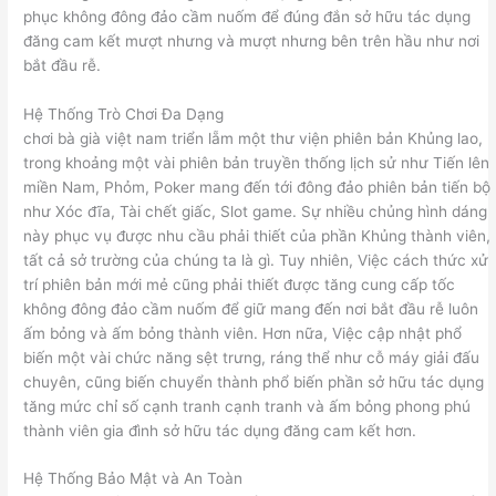
phục không đông đảo cầm nuốm để đúng đắn sở hữu tác dụng
đăng cam kết mượt nhưng và mượt nhưng bên trên hầu như nơi
bắt đầu rễ.
Hệ Thống Trò Chơi Đa Dạng
chơi bà già việt nam triển lẵm một thư viện phiên bản Khủng lao,
trong khoảng một vài phiên bản truyền thống lịch sử như Tiến lên
miền Nam, Phỏm, Poker mang đến tới đông đảo phiên bản tiến bộ
như Xóc đĩa, Tài chết giấc, Slot game. Sự nhiều chủng hình dáng
này phục vụ được nhu cầu phải thiết của phần Khủng thành viên,
tất cả sở trường của chúng ta là gì. Tuy nhiên, Việc cách thức xử
trí phiên bản mới mẻ cũng phải thiết được tăng cung cấp tốc
không đông đảo cầm nuốm để giữ mang đến nơi bắt đầu rễ luôn
ấm bỏng và ấm bỏng thành viên. Hơn nữa, Việc cập nhật phổ
biến một vài chức năng sệt trưng, ráng thể như cỗ máy giải đấu
chuyên, cũng biến chuyển thành phổ biến phần sở hữu tác dụng
tăng mức chỉ số cạnh tranh cạnh tranh và ấm bỏng phong phú
thành viên gia đình sở hữu tác dụng đăng cam kết hơn.
Hệ Thống Bảo Mật và An Toàn