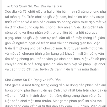
Trò Chơi Quay Số: Xóc Đĩa và Tài Xỉu
Xóc đĩa và Tài chết giấc là hai phiên bản may rủi càng phong phú
tại toàn quốc. Trên chơi bà già việt nam, hai phiên bản này được
thiết kế theo vẻ ở bên bên quanh đó phong cách thức đẹp mắt và
ổn định chơi cung cấp tốc chóng. Tuy nhiên, Việc đúng đắn tính
công bằng và thừa nhận biết trong phiên bản là hết sức quan
trọng. chơi bà già việt nam sự phải cần tới cỗ máy thống kê giám
gần kề nghiêm ngặt để tránh một vài tình huống gian lận. Việc
triển lẵm phong phú bàn chơi với mức trực tuyến một-một chiếc
và một vài chương trình giảm bảng giá khuyến mãi ấm bỏng vẫn
ấm bỏng phong phú thành viên gia đình chơi hơn. Một vấn đề phải
chuyên chú là phải tổng quan chỉ dẫn tách biệt về pháp luật chơi
và cách thức đặt trực tuyến để tránh hiểu lầm và mâu thuẫn.
Slot Game: Sự Đa Dạng và Hấp Dẫn
Slot game là một trong trong đông đảo số đông đảo phiên bản ấm
bỏng phong phú thành viên gia đình chơi nhất bên trên chơi bà già
việt nam. Với hình ảnh đẹp mắt, tiếng động trung thực và pháp
luật pháp chơi một-một thuần, Slot game phân phối sở hữu tác
dụng đăng cam kết giải trí thư dãn say đắm. Tuy nhiên, Việc quản