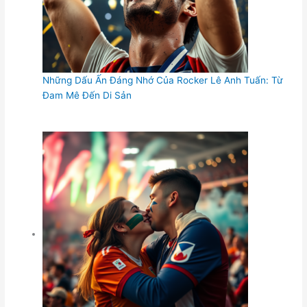
Những Dấu Ấn Đáng Nhớ Của Rocker Lê Anh Tuấn: Từ
Đam Mê Đến Di Sản