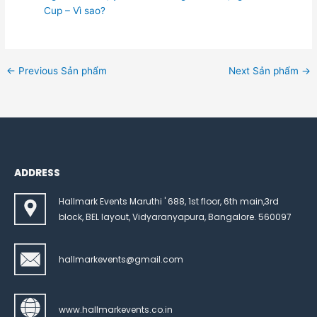
Cup – Vì sao?
←
Previous Sản phẩm
Next Sản phẩm
→
ADDRESS
Hallmark Events Maruthi ' 688, 1st floor, 6th main,3rd
block, BEL layout, Vidyaranyapura, Bangalore. 560097
hallmarkevents@gmail.com
www.hallmarkevents.co.in