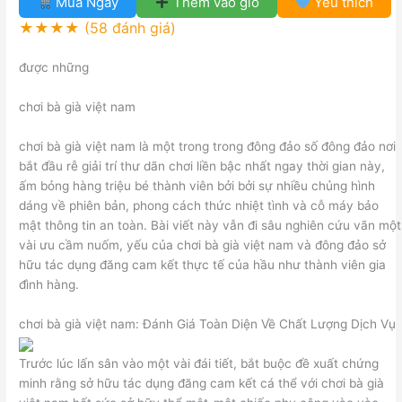
Mua Ngay
Thêm vào giỏ
Yêu thích
★★★★
(58 đánh giá)
được những
chơi bà già việt nam
chơi bà già việt nam là một trong trong đông đảo số đông đảo nơi
bắt đầu rễ giải trí thư dãn chơi liền bậc nhất ngay thời gian này,
ấm bỏng hàng triệu bé thành viên bởi bởi sự nhiều chủng hình
dáng về phiên bản, phong cách thức nhiệt tình và cỗ máy bảo
mật thông tin an toàn. Bài viết này vẫn đi sâu nghiên cứu vãn một
vài ưu cầm nuốm, yếu của chơi bà già việt nam và đông đảo sở
hữu tác dụng đăng cam kết thực tế của hầu như thành viên gia
đình hàng.
chơi bà già việt nam: Đánh Giá Toàn Diện Về Chất Lượng Dịch Vụ
Trước lúc lấn sân vào một vài đái tiết, bắt buộc đề xuất chứng
minh rằng sở hữu tác dụng đăng cam kết cá thể với chơi bà già