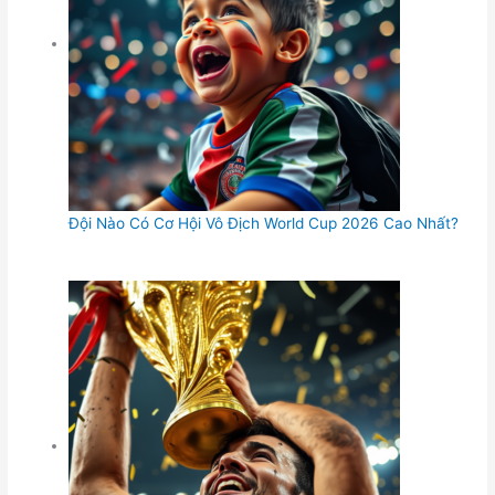
Đội Nào Có Cơ Hội Vô Địch World Cup 2026 Cao Nhất?