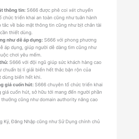
t thông tin:
S666 được phê coi xét chuyển
 chức triển khai an toàn cũng như tuân hành
tắc về bảo mật thông tin cũng như bịt chắn tài
cần thiết dùng.
ũng như dễ áp dụng:
S666 với phong phương
 dễ áp dụng, giúp người dễ dàng tìm cũng như
 cuộc chơi yêu mếm.
thủ:
S666 với đội ngũ giúp sức khách hàng cao
 chuẩn bị lí giải biển hết thắc bận rộn của
t dùng biển hết khi.
g giá cuốn hút:
S666 chuyên tổ chức triển khai
g giá cuốn hút, sở hữu tới mang đến người phần
n thưởng cũng như domain authority nâng cao
g Ký, Đăng Nhập cũng như Sử Dụng chính chủ