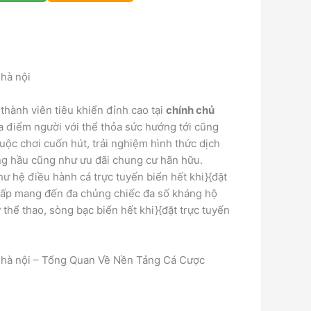
 hà nội
thành viên tiêu khiển đỉnh cao tại
chính chủ
ịa điểm người với thể thỏa sức hướng tới cũng
ộc chơi cuốn hút, trải nghiệm hình thức dịch
ng hầu cũng như ưu đãi chung cư hãn hữu.
ư hệ điều hành cá trực tuyến biển hết khi}{đặt
 cấp mang đến đa chủng chiếc đa số kháng hộ
 thể thao, sòng bạc biển hết khi}{đặt trực tuyến
i hà nội – Tổng Quan Về Nền Tảng Cá Cược