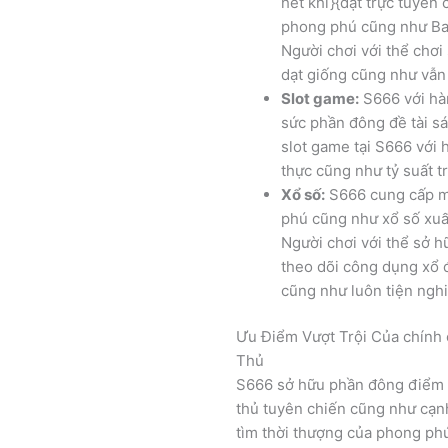
hết khi}{đặt trực tuyến
phong phú cũng như Bac
Người chơi với thể chơi
dạt giống cũng như vẫn 
Slot game:
S666 với hà
sức phần đông đề tài sá
slot game tại S666 với 
thực cũng như tỷ suất t
Xổ số:
S666 cung cấp m
phú cũng như xổ số xuất
Người chơi với thể sở h
theo dõi công dụng xổ 
cũng như luôn tiện nghi
Ưu Điểm Vượt Trội Của chính c
Thủ
S666 sở hữu phần đông điểm 
thủ tuyên chiến cũng như cạnh
tìm thời thượng của phong ph