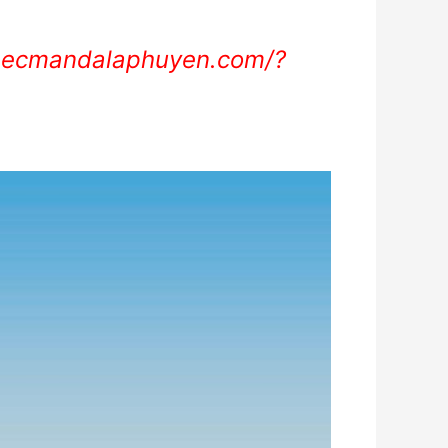
apecmandalaphuyen.com/?