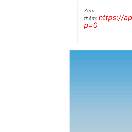
Xem
https://
thêm:
p=0