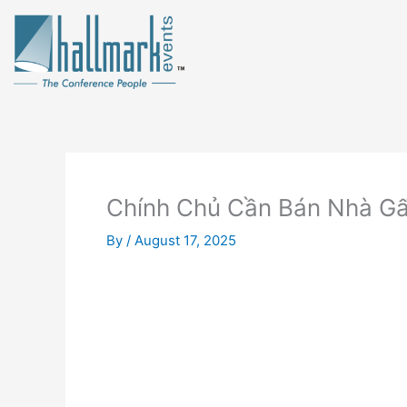
Skip
to
content
Chính Chủ Cần Bán Nhà Gấp
By
/
August 17, 2025