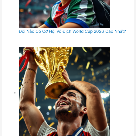
Đội Nào Có Cơ Hội Vô Địch World Cup 2026 Cao Nhất?