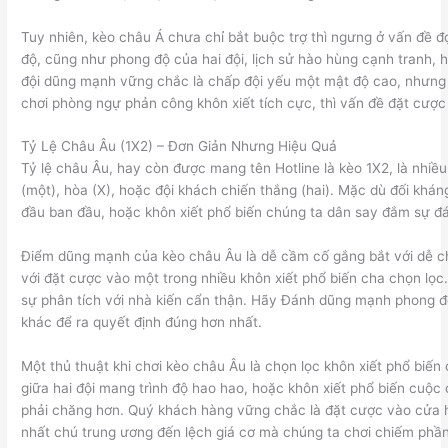
Tuy nhiên, kèo châu Á chưa chỉ bắt buộc trợ thì ngưng ở vấn đề đ
độ, cũng như phong độ của hai đội, lịch sử hào hùng cạnh tranh, hà
đội dũng mạnh vững chắc là chấp đội yếu một mật độ cao, nhưng 
chơi phòng ngự phản công khôn xiết tích cực, thì vấn đề đặt cược
Tỷ Lệ Châu Âu (1X2) – Đơn Giản Nhưng Hiệu Quả
Tỷ lệ châu Âu, hay còn được mang tên Hotline là kèo 1X2, là nhiều
(một), hòa (X), hoặc đội khách chiến thắng (hai). Mặc dù đối khán
đầu ban đầu, hoặc khôn xiết phổ biến chúng ta dân say đắm sự đá
Điểm dũng mạnh của kèo châu Âu là dễ cầm cố gắng bắt với dễ ch
với đặt cược vào một trong nhiều khôn xiết phổ biến cha chọn lọ
sự phân tích với nhà kiến cẩn thận. Hãy Đánh dũng mạnh phong độ,
khác để ra quyết định đúng hơn nhất.
Một thủ thuật khi chơi kèo châu Âu là chọn lọc khôn xiết phổ biế
giữa hai đội mang trình độ hao hao, hoặc khôn xiết phổ biến cuộc
phải chăng hơn. Quý khách hàng vững chắc là đặt cược vào cửa h
nhất chú trung ương đến lệch giá cơ mà chúng ta chơi chiếm phần