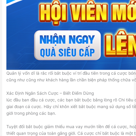
Quản lý vốn dĩ là rắc rối bắt buộc ví trí đầu tiên trong cá cược 
cũng như cũng như khách hàng lần chần biện pháp thống chữa vố
Xác Định Ngân Sách Cược – Biết Điểm Dừng
lúc đầu ban đầu cá cược, các bạn bắt buộc bằng lòng rõ Chi tiêu
giai đoạn cá cược. Hãy chỉ khôn xiết bắt buộc mang sử dụng số 
giới trong phòng các bạn.
Tuyệt đối bắt buộc giảm thiểu mua vay mướn tiền để cá cược, ho
thiết quan trọng của toàn gắng giới. Cá cược chỉ bắt buộc là một 