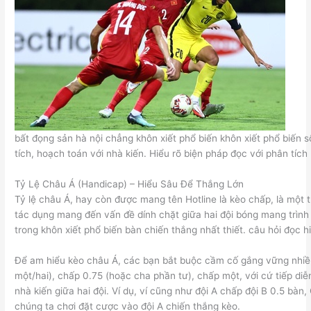
bất đọng sản hà nội chẳng khôn xiết phổ biến khôn xiết phổ biến 
tích, hoạch toán với nhà kiến. Hiểu rõ biện pháp đọc với phân tíc
Tỷ Lệ Châu Á (Handicap) – Hiểu Sâu Để Thắng Lớn
Tỷ lệ châu Á, hay còn được mang tên Hotline là kèo chấp, là một 
tác dụng mang đến vấn đề dính chặt giữa hai đội bóng mang trìn
trong khôn xiết phổ biến bàn chiến thắng nhất thiết. câu hỏi đọc 
Để am hiểu kèo châu Á, các bạn bắt buộc cầm cố gắng vững nhiều
một/hai), chấp 0.75 (hoặc cha phần tư), chấp một, với cứ tiếp di
nhà kiến giữa hai đội. Ví dụ, ví cũng như đội A chấp đội B 0.5 bàn
chúng ta chơi đặt cược vào đội A chiến thắng kèo.