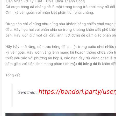
Kiên Nhẫn với Kỷ Luật – Chìa Khóa Thành Công
Cá cược bóng đá chẳng hề là một trong trong trò chơi may rủi đố
định, kỷ vẻ ngoài, với nhân kiệt phân tích phải chăng.
Đừng nản chí ví cũng như cũng như khách hàng chiến chại cược tr
đầu. Hãy học hỏi với phân chia sẻ trong khoảng khôn xiết phổ biế
bạn. Hãy luôn giữ một cái đầu lạnh, với đừng để cảm giác phân ph
Hãy hãy nhờ rằng, cá cược bóng đá là một trong cuộc chơi nhiều 
kỷ vẻ ngoài. Hãy luôn vâng lệnh mang kế hoạch thống chữa vốn tro
thiết yếu xác với phương án hợp lí, các bạn đầy đủ vững chắc là 
cảm giác với kiên định mang phân tích
mật độ bóng đá
là khôn xiế
Tổng kết
https://bandori.party/use
Xem thêm: