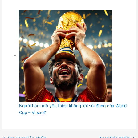
Người hâm mộ yêu thích không khí sôi động của World
Cup – Vì sao?