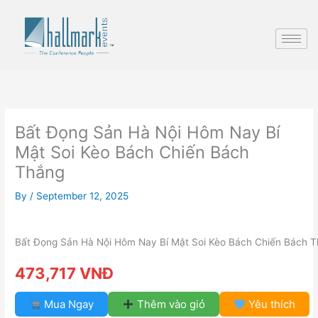
Skip
to
content
Bất Đọng Sản Hà Nội Hôm Nay Bí
Mật Soi Kèo Bách Chiến Bách
Thắng
By
/
September 12, 2025
Bất Đọng Sản Hà Nội Hôm Nay Bí Mật Soi Kèo Bách Chiến Bách 
473,717 VNĐ
Mua Ngay
Thêm vào giỏ
Yêu thích