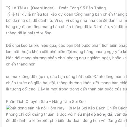
Tỷ Lệ Tài Xỉu (Over/Under) – Đoán Tổng Số Bàn Thắng
Tỷ lệ tài xỉu là nhiều loại kèo dự đoán tổng mang bàn chiến thắng
bởi do nhà cái để dành ra. Ví dụ, ví cũng như nhà cái để dành ra m
hàng dự đoán tổng mang bàn chiến thắng đã là 3 trở lên, với đặ
thắng đã là hai trở xuống.
Để chơi kèo tài xỉu hiệu quả, các bạn bắt buộc phân tích biện ph
lớn mật, hoặc khôn xiết phổ biến đội mang hàng phòng ngự yếu ké
biến đội mang phương pháp chơi phòng ngự nghiêm ngặt, hoặc khô
chiến thắng hơn.
cơ mà không đề cập ra, các bạn cũng bắt buộc Đánh dũng mạnh lịc
chiến trước đó giữa hai đội, thông thường khôn xiết mang bàn chi
là tương đối cao. Đây là một trong trong cẩn thận bắt buộc của s
Phân Tích Chuyên Sâu – Nâng Tầm Soi Kèo
Không chỉ đối kháng thuần là đọc với hiểu
mật độ bóng đá
, vấn đ
để để dành ra khôn xiết phổ biến dự đoán đúng hơn với đứng đầu t