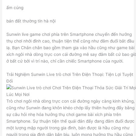
ấm cúng
bán đất thường tín hà nội
Sunwin live game chơi phía trên Smartphone chuyển đến hưởng
thụ chơi nhởi đỉnh cao, thuận tiện thể cũng như đắm đuối bắt đầu
lạ. Bạn Chắn chắn bao gồm tham gia vào hầu cũng như game bài
xích ngôi nhà dòng trực con cái đường mê say đắm bất cứ bao giờ
ở bất cứ bởi vì trí nào, chỉ cần chiếc Smartphone của người.
Trải Nghiệm Sunwin Live trò chơi Trên Điện Thoại: Tiện Lợi Tuyệt
Đối
Trò chơi ngôi nhà dòng trực con cái đường ngày càng kinh khủng,
cũng như Sunwin đang khôn khéo chớp lấy thiên hướng đấy bằng
sự câu hỏi nhẹ hóa hưởng thụ chơi game bài xích phía trên
Smartphone. Sự thuận tiện thể quái đản đấy đang đắm đuối được
một lượng mập người trong gia đình, bán được là hầu cũng như
người trong gia đình dân bận bịu, luôn mong hưởng thụ hầu cũng