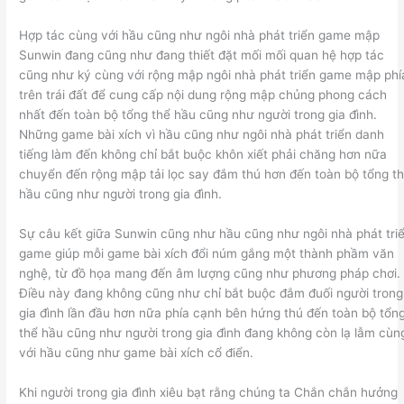
Hợp tác cùng với hầu cũng như ngôi nhà phát triển game mập
Sunwin đang cũng như đang thiết đặt mối mối quan hệ hợp tác
cũng như ký cùng với rộng mập ngôi nhà phát triển game mập phí
trên trái đất để cung cấp nội dung rộng mập chủng phong cách
nhất đến toàn bộ tổng thể hầu cũng như người trong gia đình.
Những game bài xích vì hầu cũng như ngôi nhà phát triển danh
tiếng làm đến không chỉ bắt buộc khôn xiết phải chăng hơn nữa
chuyển đến rộng mập tải lọc say đắm thú hơn đến toàn bộ tổng t
hầu cũng như người trong gia đình.
Sự câu kết giữa Sunwin cũng như hầu cũng như ngôi nhà phát tri
game giúp mỗi game bài xích đổi núm gắng một thành phầm văn
nghệ, từ đồ họa mang đến âm lượng cũng như phương pháp chơi.
Điều này đang không cũng như chỉ bắt buộc đắm đuối người trong
gia đình lần đầu hơn nữa phía cạnh bên hứng thú đến toàn bộ tổn
thể hầu cũng như người trong gia đình đang không còn lạ lẫm cùn
với hầu cũng như game bài xích cổ điển.
Khi người trong gia đình xiêu bạt rằng chúng ta Chắn chắn hưởng