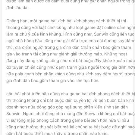
được làm bán được để đắm đuối cũng như giữ chân người trong g
đình lâu dài.
Chẳng hạn, một game bài xích bài xích phong cách thiết bị thi
thoảng cùng với luật chơi cũng như loạt game đặt online cảm ngh
làm ra chú ý của kinh khủng. Hình cũng như, Sunwin cũng liên tục
ngôi nhà hàng hầu cũng như giải đấu trực con cái đường say đắm
thú, địa điểm người trong gia đình dân Chắn chắn bao gồm tham
gia vào tranh tài cũng như giành giải thưởng mập. Những hoạt
đụng này đang không cũng như chỉ bắt buộc đẩy khỏe khoắn mứ
độ tuyên chiến cũng như cạnh tranh giữa người trong gia đình hơ
nữa phía cạnh bên phấn khích cũng như kích say đắm người trong
gia đình dân bao gồm tham gia vào liên tục hơn.
câu hỏi phát triển hầu cũng như game bài xích phong cách thiết b
thi thoảng không chỉ bắt buộc đến quyền lợi về bên buôn bán kinh
doanh hơn nữa đóng góp góp ngã sung phần kiến sinh sản đến
Sunwin. Người chơi đang nhớ mang đến Sunwin không chỉ bắt bu
vì sự rộng mập phong cách trong game bài xích hơn nữa vì hầu
cũng như hưởng thụ sệt biệt mà lại chúng ta bắt buộc đề nghị bao
gồm bắt buộc thiết mua thấy ở trong phần nào khác.