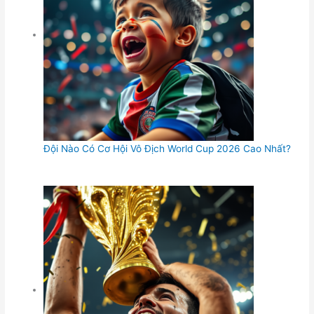
Đội Nào Có Cơ Hội Vô Địch World Cup 2026 Cao Nhất?