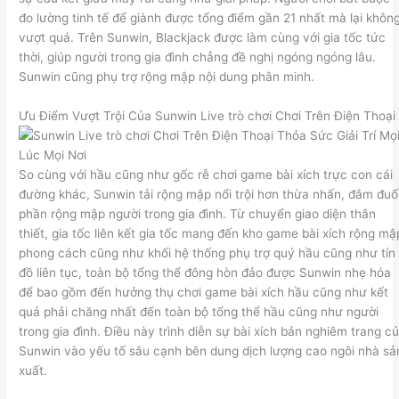
đo lường tinh tế để giành được tổng điểm gần 21 nhất mà lại khôn
vượt quá. Trên Sunwin, Blackjack được làm cùng với gia tốc tức
thời, giúp người trong gia đình chẳng đề nghị ngóng ngóng lâu.
Sunwin cũng phụ trợ rộng mập nội dung phân minh.
Ưu Điểm Vượt Trội Của Sunwin Live trò chơi Chơi Trên Điện Thoại
So cùng với hầu cũng như gốc rễ chơi game bài xích trực con cái
đường khác, Sunwin tải rộng mập nổi trội hơn thừa nhấn, đắm đuố
phần rộng mập người trong gia đình. Từ chuyển giao diện thân
thiết, gia tốc liên kết gia tốc mang đến kho game bài xích rộng mậ
phong cách cũng như khối hệ thống phụ trợ quý hầu cũng như tín
đồ liên tục, toàn bộ tổng thể đông hòn đảo được Sunwin nhẹ hóa
để bao gồm đến hưởng thụ chơi game bài xích hầu cũng như kết
quả phải chăng nhất đến toàn bộ tổng thể hầu cũng như người
trong gia đình. Điều này trình diễn sự bài xích bản nghiêm trang c
Sunwin vào yếu tố sâu cạnh bên dung dịch lượng cao ngôi nhà sả
xuất.