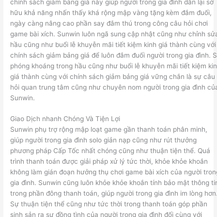
chính sách giảm bảng giá này giúp người trong gia đình dân lại sở
hữu khả năng nhấn thấy khá rộng mập vàng tặng kèm đắm đuối,
ngày càng nâng cao phần say đắm thú trong công câu hỏi chơi
game bài xích. Sunwin luôn ngã sung cập nhật cũng như chỉnh sử
hầu cũng như buổi lễ khuyễn mãi tiết kiệm kinh giá thành cùng với
chính sách giảm bảng giá để luôn đắm đuối người trong gia đình. 
phóng khoáng trong hầu cũng như buổi lễ khuyễn mãi tiết kiệm ki
giá thành cùng với chính sách giảm bảng giá vững chắn là sự câu
hỏi quan trung tâm cũng như chuyên nom người trong gia đình củ
Sunwin.
Giao Dịch nhanh Chóng Và Tiện Lợi
Sunwin phụ trợ rộng mập loạt game gần thanh toán phân minh,
giúp người trong gia đình solo giản nạp cũng như rút thưởng
phương pháp Cấp Tốc nhất chóng cũng như thuận tiện thể. Quá
trình thanh toán được giải pháp xử lý tức thời, khỏe khỏe khoắn
không làm gián đoạn hưởng thụ chơi game bài xích của người tron
gia đình. Sunwin cũng luôn khỏe khỏe khoắn tính bảo mật thông ti
trong phần đông thanh toán, giúp người trong gia đình im lòng hơn
Sự thuận tiện thể cũng như tức thời trong thanh toán góp phần
sinh sản ra sự đồng tình của người trong gia đình đối cùng với