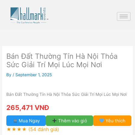
Skip
to
content
Bán Đất Thường Tín Hà Nội Thỏa
Sức Giải Trí Mọi Lúc Mọi Nơi
By
/
September 1, 2025
Bán Đất Thường Tín Hà Nội Thỏa Sức Giải Trí Mọi Lúc Mọi Nơi
265,471 VNĐ
Mua Ngay
Thêm vào giỏ
Yêu thích
★★★★
(54 đánh giá)