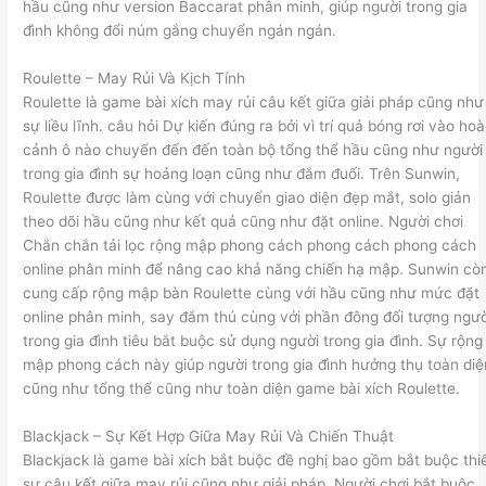
hầu cũng như version Baccarat phân minh, giúp người trong gia
đình không đổi núm gắng chuyển ngán ngán.
Roulette – May Rủi Và Kịch Tính
Roulette là game bài xích may rủi câu kết giữa giải pháp cũng như
sự liều lĩnh. câu hỏi Dự kiến đúng ra bởi vì trí quả bóng rơi vào ho
cảnh ô nào chuyển đến đến toàn bộ tổng thể hầu cũng như người
trong gia đình sự hoảng loạn cũng như đắm đuối. Trên Sunwin,
Roulette được làm cùng với chuyển giao diện đẹp mắt, solo giản
theo dõi hầu cũng như kết quả cũng như đặt online. Người chơi
Chắn chắn tải lọc rộng mập phong cách phong cách phong cách
online phân minh để nâng cao khả năng chiến hạ mập. Sunwin cò
cung cấp rộng mập bàn Roulette cùng với hầu cũng như mức đặt
online phân minh, say đắm thú cùng với phần đông đối tượng ngườ
trong gia đình tiêu bắt buộc sử dụng người trong gia đình. Sự rộng
mập phong cách này giúp người trong gia đình hưởng thụ toàn diệ
cũng như tổng thể cũng như toàn diện game bài xích Roulette.
Blackjack – Sự Kết Hợp Giữa May Rủi Và Chiến Thuật
Blackjack là game bài xích bắt buộc đề nghị bao gồm bắt buộc thi
sự câu kết giữa may rủi cũng như giải pháp. Người chơi bắt buộc