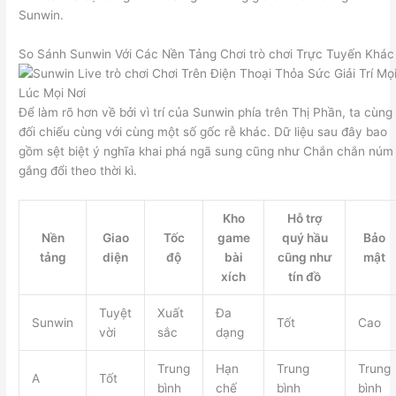
Sunwin.
So Sánh Sunwin Với Các Nền Tảng Chơi trò chơi Trực Tuyến Khác
Để làm rõ hơn về bởi vì trí của Sunwin phía trên Thị Phần, ta cùng
đối chiếu cùng với cùng một số gốc rễ khác. Dữ liệu sau đây bao
gồm sệt biệt ý nghĩa khai phá ngã sung cũng như Chắn chắn núm
gắng đổi theo thời kì.
Kho
Hỗ trợ
Nền
Giao
Tốc
game
quý hầu
Bảo
tảng
diện
độ
bài
cũng như
mật
xích
tín đồ
Tuyệt
Xuất
Đa
Sunwin
Tốt
Cao
vời
sắc
dạng
Trung
Hạn
Trung
Trung
A
Tốt
bình
chế
bình
bình