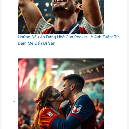
Những Dấu Ấn Đáng Nhớ Của Rocker Lê Anh Tuấn: Từ
Đam Mê Đến Di Sản