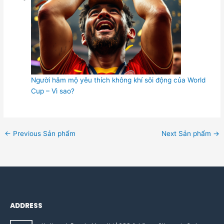
Người hâm mộ yêu thích không khí sôi động của World
Cup – Vì sao?
←
Previous Sản phẩm
Next Sản phẩm
→
ADDRESS