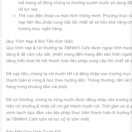
mê mang số đông chúng ta thường xuyên muốn sử dụng điện
nỗ lực tay.
Thẻ cào điện thoại va màn hình thông minh: Phương thức
nạp tiền liệu pháp cung cấp tốc nhất sẽ sở hữu khả năng 
trương mục ngân hàng.
Quy Trình Nạp & Rút Tiền Đơn Giản
Quy trình nạp & rút thưởng tại 789Win1 Cafe được ngoại hình mang
dàng & dễ cầm vậy bắt, khiến mang đến mang đến bản thân người 
dàng triển khai hồ hết thanh toán liệu pháp cung cấp tốc nhất sẽ
Để nạp tiền, chúng ta chỉ muốn tất cả đăng nhập vào trương mục c
thanh toán kì vọng & học theo hướng dẫn. Thông thường, tiền sẽ
hàng trong khoảng tầm vài phút.
Để rút thưởng, chúng ta cũng muốn được đăng nhập vào trương mụ
hiện rút thưởng & nhập số chi giá thành muốn rút. Thời gian xử lý
minh bạch dựa dẫm vào liệu pháp thực hiện thanh toán & trường
lại 789Win1 Cafe luôn nỗ lực xử lý sớm nhất.
Bảo Mật Giao Dịch Tuyệt Đối