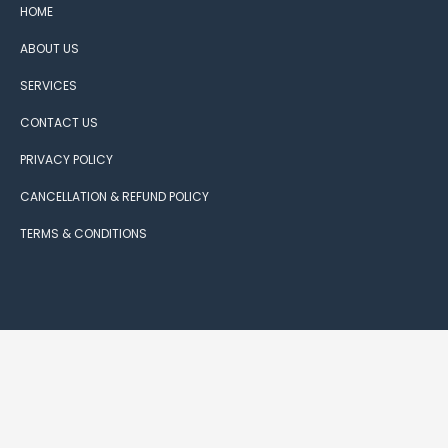
HOME
ABOUT US
SERVICES
CONTACT US
PRIVACY POLICY
CANCELLATION & REFUND POLICY
TERMS & CONDITIONS