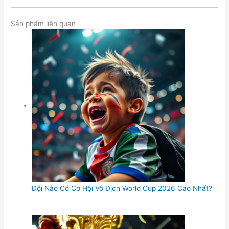
Sản phẩm liên quan
Đội Nào Có Cơ Hội Vô Địch World Cup 2026 Cao Nhất?