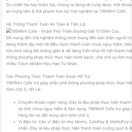
Dù chiến hạ hay thảm tíại, chúng ta đang sẽ cướp được một khoản
an trọng tâm & thả phanh hơn lúc trải nghiệm tại 789Win1 Cafe.
Hệ Thống Thanh Toán An Toàn & Tiện Lợi
Để mang đến trải nghiệm thông minh mang đến bản thân người tro
đang thành lập một hệ điều hành thanh toán chưa nguy hiểm, tiện
hữu khả năng đối kháng giản & dễ dàng triển khai hồ hết thanh t
thông phương pháp thức thực hiện minh bạch, che chở sự linh h
nhiều Trách Nhiệm Hữu Hạn Tư Nhân.
Các Phương Thức Thanh Toán Được Hỗ Trợ
789Win1 Cafe trợ giúp phần phổ thông phương pháp thức thực hiện
hình chữ S, tất cả:
Chuyển khoản ngân hàng: Đây là liệu pháp thực hiện thanh
do tính chưa nguy hiểm & tiện dụng. 789Win1 Cafe trợ giúp
hàng lớn tại đất dung dịch hình chữ S.
Ví điện tử: Các ví điện tử như Momo, ZaloPay & ViettelPa
nhấn. Đây là liệu pháp thực hiện thanh toán cuống quýt & đ