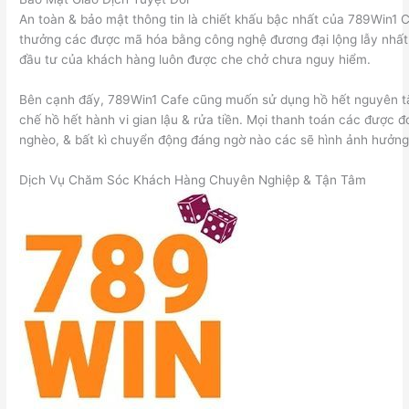
An toàn & bảo mật thông tin là chiết khấu bậc nhất của 789Win1 C
thưởng các được mã hóa bằng công nghệ đương đại lộng lẫy nhất
đầu tư của khách hàng luôn được che chở chưa nguy hiểm.
Bên cạnh đấy, 789Win1 Cafe cũng muốn sử dụng hồ hết nguyên tắ
chế hồ hết hành vi gian lậu & rửa tiền. Mọi thanh toán các được 
nghèo, & bất kì chuyển động đáng ngờ nào các sẽ hình ảnh hưởng đ
Dịch Vụ Chăm Sóc Khách Hàng Chuyên Nghiệp & Tận Tâm