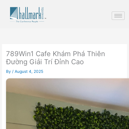
Skip
to
content
789Win1 Cafe Khám Phá Thiên
Đường Giải Trí Đỉnh Cao
By
/
August 4, 2025